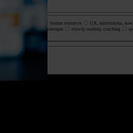
podyplomowe
dziennikarstwo, media
human resources
UX, informatyka, now
psychologia
psychoterapia
rozwój osobisty, coaching
sp