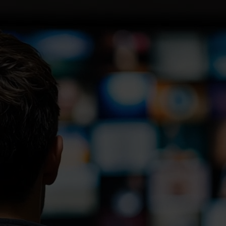
Przejdź do menu
Nawiguj po głównych sekcjach
Przejdź do treści
Wybierz kategorię wyszukiwania
Studia
Badania i projekty
Wydarzenia
Kontakty
Inne
Szybkie linki
Studia
Formularz wyszukiwania na belce: Studia
lokalizacja:
Katowice
Poznań
Rzeszów
Sopot
Warszawa
poziom studiów: