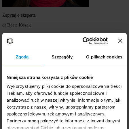
Zapytaj o eksperta
dr Beata Kozak
Szukasz eksperta
Wybierz temat
Zgoda
Szczegóły
O plikach cookies
Ekspert
Wybierz formę kontaktu
Niniejsza strona korzysta z plików cookie
udzielenie wywiadu
komentarz do artykułu
Wykorzystujemy pliki cookie do spersonalizowania treści
udział w audycji radiowej na żywo
i reklam, aby oferować funkcje społecznościowe i
udział w nagraniu audycji radiowej
analizować ruch w naszej witrynie. Informacje o tym, jak
udział w audycji telewizyjnej na żywo
korzystasz z naszej witryny, udostępniamy partnerom
udział w nagraniu audycji telewizyjnej
Inne
społecznościowym, reklamowym i analitycznym.
Opisz temat zapytania
Prosimy opisać problem, zjawisko czy
Partnerzy mogą połączyć te informacje z innymi danymi
wydarzenie, które będą przedmiotem komentarza eksperta:
otrzymanymi od Ciebie lub uzyskanymi podczas