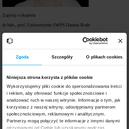
Zapytaj o eksperta
dr hab., prof. Uniwersytetu SWPS Danuta Rode
Szukasz eksperta
Wybierz temat
Zgoda
Szczegóły
O plikach cookies
Ekspert
Wybierz formę kontaktu
Niniejsza strona korzysta z plików cookie
udzielenie wywiadu
komentarz do artykułu
Wykorzystujemy pliki cookie do spersonalizowania treści
udział w audycji radiowej na żywo
i reklam, aby oferować funkcje społecznościowe i
udział w nagraniu audycji radiowej
analizować ruch w naszej witrynie. Informacje o tym, jak
udział w audycji telewizyjnej na żywo
korzystasz z naszej witryny, udostępniamy partnerom
udział w nagraniu audycji telewizyjnej
Inne
społecznościowym, reklamowym i analitycznym.
Opisz temat zapytania
Prosimy opisać problem, zjawisko czy
Partnerzy mogą połączyć te informacje z innymi danymi
wydarzenie, które będą przedmiotem komentarza eksperta:
otrzymanymi od Ciebie lub uzyskanymi podczas