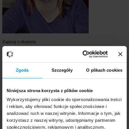
Zapytaj o eksperta
dr Małgorzata Wawrzyniak
Szukasz eksperta
Zgoda
Szczegóły
O plikach cookies
Wybierz temat
Niniejsza strona korzysta z plików cookie
Ekspert
Wybierz formę kontaktu
Wykorzystujemy pliki cookie do spersonalizowania treści
udzielenie wywiadu
i reklam, aby oferować funkcje społecznościowe i
komentarz do artykułu
analizować ruch w naszej witrynie. Informacje o tym, jak
udział w audycji radiowej na żywo
korzystasz z naszej witryny, udostępniamy partnerom
udział w nagraniu audycji radiowej
społecznościowym, reklamowym i analitycznym.
udział w audycji telewizyjnej na żywo