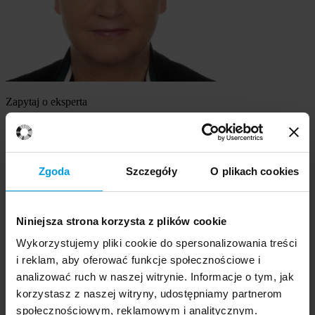
Zapytaj o eksperta
dr hab., prof. Uniwersytetu SWPS Elżbieta Zdankiewicz-Ścigała
Szukasz eksperta
Zgoda
Szczegóły
O plikach cookies
Wybierz temat
Niniejsza strona korzysta z plików cookie
Ekspert
Wybierz formę kontaktu
Wykorzystujemy pliki cookie do spersonalizowania treści
udzielenie wywiadu
i reklam, aby oferować funkcje społecznościowe i
komentarz do artykułu
analizować ruch w naszej witrynie. Informacje o tym, jak
udział w audycji radiowej na żywo
korzystasz z naszej witryny, udostępniamy partnerom
udział w nagraniu audycji radiowej
społecznościowym, reklamowym i analitycznym.
udział w audycji telewizyjnej na żywo