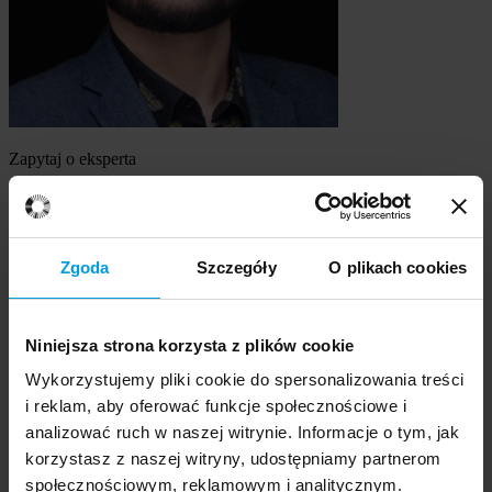
Zapytaj o eksperta
mgr Sławomir Prusakowski
Szukasz eksperta
Zgoda
Szczegóły
O plikach cookies
Wybierz temat
Niniejsza strona korzysta z plików cookie
Ekspert
Wybierz formę kontaktu
Wykorzystujemy pliki cookie do spersonalizowania treści
udzielenie wywiadu
i reklam, aby oferować funkcje społecznościowe i
komentarz do artykułu
analizować ruch w naszej witrynie. Informacje o tym, jak
udział w audycji radiowej na żywo
korzystasz z naszej witryny, udostępniamy partnerom
udział w nagraniu audycji radiowej
społecznościowym, reklamowym i analitycznym.
udział w audycji telewizyjnej na żywo