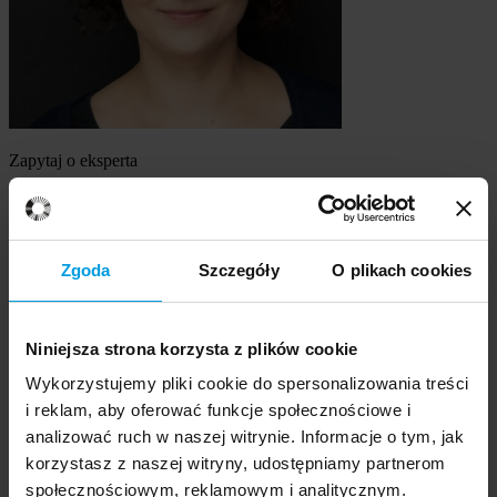
Zapytaj o eksperta
dr Anita Basińska
Szukasz eksperta
Zgoda
Szczegóły
O plikach cookies
Wybierz temat
Niniejsza strona korzysta z plików cookie
Ekspert
Wybierz formę kontaktu
Wykorzystujemy pliki cookie do spersonalizowania treści
udzielenie wywiadu
i reklam, aby oferować funkcje społecznościowe i
komentarz do artykułu
analizować ruch w naszej witrynie. Informacje o tym, jak
udział w audycji radiowej na żywo
korzystasz z naszej witryny, udostępniamy partnerom
udział w nagraniu audycji radiowej
społecznościowym, reklamowym i analitycznym.
udział w audycji telewizyjnej na żywo