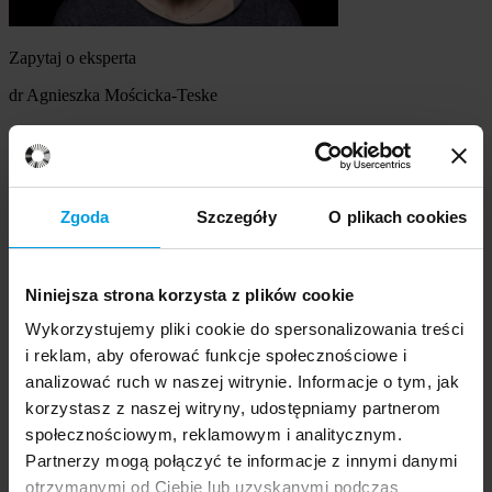
Zapytaj o eksperta
dr Agnieszka Mościcka-Teske
Szukasz eksperta
Wybierz temat
Zgoda
Szczegóły
O plikach cookies
Ekspert
Wybierz formę kontaktu
Niniejsza strona korzysta z plików cookie
udzielenie wywiadu
komentarz do artykułu
Wykorzystujemy pliki cookie do spersonalizowania treści
udział w audycji radiowej na żywo
i reklam, aby oferować funkcje społecznościowe i
udział w nagraniu audycji radiowej
analizować ruch w naszej witrynie. Informacje o tym, jak
udział w audycji telewizyjnej na żywo
korzystasz z naszej witryny, udostępniamy partnerom
udział w nagraniu audycji telewizyjnej
Inne
społecznościowym, reklamowym i analitycznym.
Opisz temat zapytania
Prosimy opisać problem, zjawisko czy
Partnerzy mogą połączyć te informacje z innymi danymi
wydarzenie, które będą przedmiotem komentarza eksperta:
otrzymanymi od Ciebie lub uzyskanymi podczas