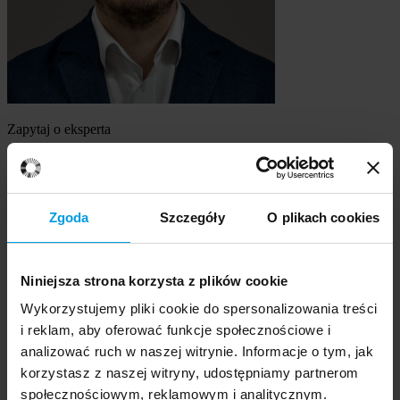
Zapytaj o eksperta
dr hab., prof. Uniwersytetu SWPS Michał Parzuchowski
Szukasz eksperta
Zgoda
Szczegóły
O plikach cookies
Wybierz temat
Niniejsza strona korzysta z plików cookie
Ekspert
Wybierz formę kontaktu
Wykorzystujemy pliki cookie do spersonalizowania treści
udzielenie wywiadu
i reklam, aby oferować funkcje społecznościowe i
komentarz do artykułu
analizować ruch w naszej witrynie. Informacje o tym, jak
udział w audycji radiowej na żywo
korzystasz z naszej witryny, udostępniamy partnerom
udział w nagraniu audycji radiowej
społecznościowym, reklamowym i analitycznym.
udział w audycji telewizyjnej na żywo