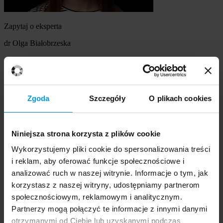
Zapytaj o eksperta
dr Olga Białobrzeska
Szukasz eksperta
Wybierz temat
Zgoda
Szczegóły
O plikach cookies
Ekspert
Wybierz formę kontaktu
Niniejsza strona korzysta z plików cookie
udzielenie wywiadu
komentarz do artykułu
Wykorzystujemy pliki cookie do spersonalizowania treści
udział w audycji radiowej na żywo
i reklam, aby oferować funkcje społecznościowe i
udział w nagraniu audycji radiowej
analizować ruch w naszej witrynie. Informacje o tym, jak
udział w audycji telewizyjnej na żywo
korzystasz z naszej witryny, udostępniamy partnerom
udział w nagraniu audycji telewizyjnej
Inne
społecznościowym, reklamowym i analitycznym.
Opisz temat zapytania
Prosimy opisać problem, zjawisko czy
Partnerzy mogą połączyć te informacje z innymi danymi
wydarzenie, które będą przedmiotem komentarza eksperta:
otrzymanymi od Ciebie lub uzyskanymi podczas