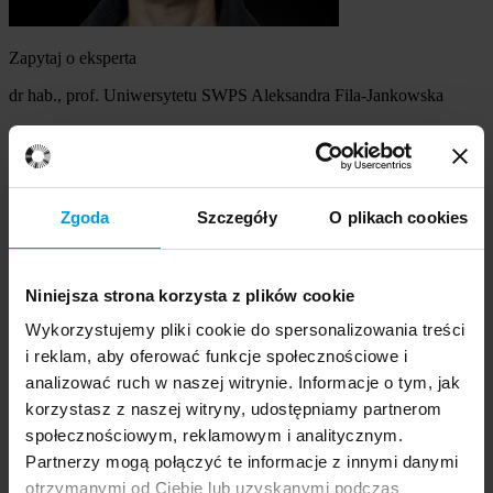
Zapytaj o eksperta
dr hab., prof. Uniwersytetu SWPS Aleksandra Fila-Jankowska
Szukasz eksperta
Wybierz temat
Zgoda
Szczegóły
O plikach cookies
Ekspert
Wybierz formę kontaktu
Niniejsza strona korzysta z plików cookie
udzielenie wywiadu
komentarz do artykułu
Wykorzystujemy pliki cookie do spersonalizowania treści
udział w audycji radiowej na żywo
i reklam, aby oferować funkcje społecznościowe i
udział w nagraniu audycji radiowej
analizować ruch w naszej witrynie. Informacje o tym, jak
udział w audycji telewizyjnej na żywo
korzystasz z naszej witryny, udostępniamy partnerom
udział w nagraniu audycji telewizyjnej
Inne
społecznościowym, reklamowym i analitycznym.
Opisz temat zapytania
Prosimy opisać problem, zjawisko czy
Partnerzy mogą połączyć te informacje z innymi danymi
wydarzenie, które będą przedmiotem komentarza eksperta:
otrzymanymi od Ciebie lub uzyskanymi podczas