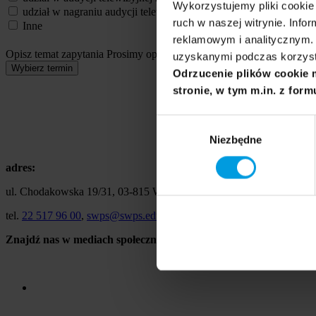
Wykorzystujemy pliki cookie 
udział w nagraniu audycji telewizyjnej
ruch w naszej witrynie. Inf
Inne
reklamowym i analitycznym. 
Opisz temat zapytania
Prosimy opisać problem, zjawisko czy wydarze
uzyskanymi podczas korzysta
Wybierz termin
Odrzucenie plików cookie 
stronie, w tym m.in. z form
Wybór
Niezbędne
zgody
adres:
ul. Chodakowska 19/31, 03-815 Warszawa
tel.
22 517 96 00
,
swps@swps.edu.pl
Znajdź nas w mediach społecznościowych: