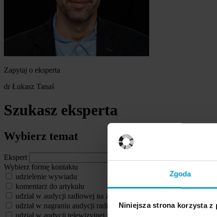
Zapytaj o eksperta
dr Łukasz Tanaś
Szukasz eksperta
Wybierz temat
Ekspert
Wybierz formę kontaktu
Zgoda
udzielenie wywiadu
komentarz do artykułu
udział w audycji radiowej na żywo
udział w nagraniu audycji radiowej
Niniejsza strona korzysta z
udział w audycji telewizyjnej na żywo