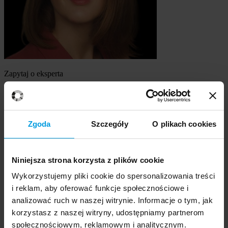
Zapytaj o eksperta
dr hab., prof. Uniwersytetu SWPS Ewa Gruszczyńska
Szukasz eksperta
Zgoda
Szczegóły
O plikach cookies
Wybierz temat
Niniejsza strona korzysta z plików cookie
Ekspert
Wybierz formę kontaktu
Wykorzystujemy pliki cookie do spersonalizowania treści
udzielenie wywiadu
i reklam, aby oferować funkcje społecznościowe i
komentarz do artykułu
analizować ruch w naszej witrynie. Informacje o tym, jak
udział w audycji radiowej na żywo
korzystasz z naszej witryny, udostępniamy partnerom
udział w nagraniu audycji radiowej
społecznościowym, reklamowym i analitycznym.
udział w audycji telewizyjnej na żywo