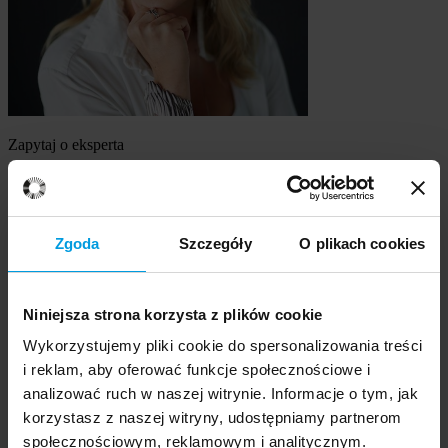
Zapytaj o eksperta
mgr Żaneta Rachwaniec
Szukasz eksperta
Zgoda
Szczegóły
O plikach cookies
Wybierz temat
Niniejsza strona korzysta z plików cookie
Ekspert
Wybierz formę kontaktu
Wykorzystujemy pliki cookie do spersonalizowania treści
udzielenie wywiadu
i reklam, aby oferować funkcje społecznościowe i
komentarz do artykułu
analizować ruch w naszej witrynie. Informacje o tym, jak
udział w audycji radiowej na żywo
korzystasz z naszej witryny, udostępniamy partnerom
udział w nagraniu audycji radiowej
społecznościowym, reklamowym i analitycznym.
udział w audycji telewizyjnej na żywo