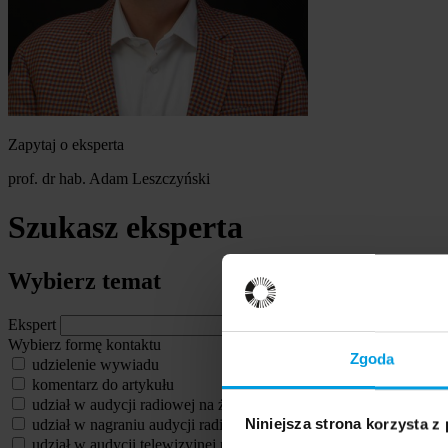
Zapytaj o eksperta
prof. dr hab. Adam Leszczyński
Szukasz eksperta
Wybierz temat
Ekspert
Wybierz formę kontaktu
Zgoda
udzielenie wywiadu
komentarz do artykułu
udział w audycji radiowej na żywo
udział w nagraniu audycji radiowej
Niniejsza strona korzysta z
udział w audycji telewizyjnej na żywo