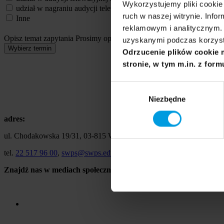
Wykorzystujemy pliki cookie 
udział w nagraniu audycji telewizyjnej
ruch w naszej witrynie. Inf
Inne
reklamowym i analitycznym. 
Opisz temat zapytania
Prosimy opisać problem, zjawisko czy wydarze
uzyskanymi podczas korzysta
Wybierz termin
Odrzucenie plików cookie 
stronie, w tym m.in. z form
Wybór
Niezbędne
zgody
adres:
ul. Chodakowska 19/31, 03-815 Warszawa
tel.
22 517 96 00
,
swps@swps.edu.pl
Znajdź nas w mediach społecznościowych: