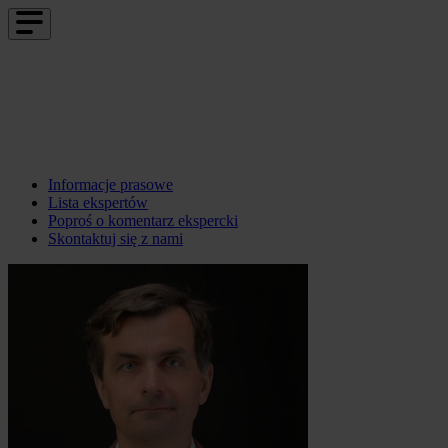
Informacje prasowe
Lista ekspertów
Poproś o komentarz ekspercki
Skontaktuj się z nami