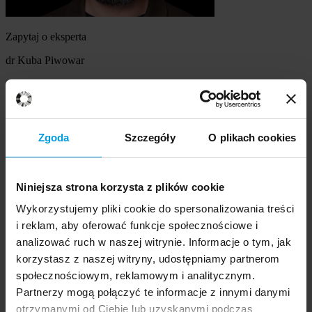
Zapytaj o eksperta
dr Kuba Piwowar
Szukasz eksperta
Wybierz temat
Zgoda
Szczegóły
O plikach cookies
Ekspert
Wybierz formę kontaktu
Niniejsza strona korzysta z plików cookie
udzielenie wywiadu
komentarz do artykułu
Wykorzystujemy pliki cookie do spersonalizowania treści
udział w audycji radiowej na żywo
i reklam, aby oferować funkcje społecznościowe i
udział w nagraniu audycji radiowej
analizować ruch w naszej witrynie. Informacje o tym, jak
udział w audycji telewizyjnej na żywo
korzystasz z naszej witryny, udostępniamy partnerom
udział w nagraniu audycji telewizyjnej
Inne
społecznościowym, reklamowym i analitycznym.
Opisz temat zapytania
Prosimy opisać problem, zjawisko czy
Partnerzy mogą połączyć te informacje z innymi danymi
wydarzenie, które będą przedmiotem komentarza eksperta:
otrzymanymi od Ciebie lub uzyskanymi podczas