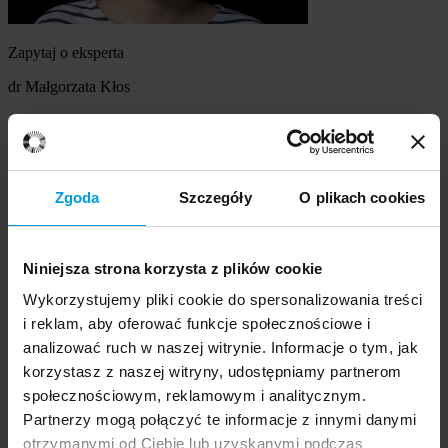
Zapytaj o eksperta
dr Małgorzata Kłos
Szukasz eksperta
Wybierz temat
Zgoda
Szczegóły
O plikach cookies
Ekspert
Wybierz formę kontaktu
Niniejsza strona korzysta z plików cookie
udzielenie wywiadu
komentarz do artykułu
Wykorzystujemy pliki cookie do spersonalizowania treści
udział w audycji radiowej na żywo
i reklam, aby oferować funkcje społecznościowe i
udział w nagraniu audycji radiowej
analizować ruch w naszej witrynie. Informacje o tym, jak
udział w audycji telewizyjnej na żywo
korzystasz z naszej witryny, udostępniamy partnerom
udział w nagraniu audycji telewizyjnej
Inne
społecznościowym, reklamowym i analitycznym.
Opisz temat zapytania
Prosimy opisać problem, zjawisko czy
Partnerzy mogą połączyć te informacje z innymi danymi
wydarzenie, które będą przedmiotem komentarza eksperta:
otrzymanymi od Ciebie lub uzyskanymi podczas