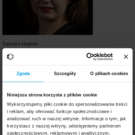
Zapytaj o eksperta
mgr Martyna Obarska
Szukasz eksperta
Zgoda
Szczegóły
O plikach cookies
Wybierz temat
Niniejsza strona korzysta z plików cookie
Ekspert
Wybierz formę kontaktu
Wykorzystujemy pliki cookie do spersonalizowania treści
udzielenie wywiadu
i reklam, aby oferować funkcje społecznościowe i
komentarz do artykułu
analizować ruch w naszej witrynie. Informacje o tym, jak
udział w audycji radiowej na żywo
korzystasz z naszej witryny, udostępniamy partnerom
udział w nagraniu audycji radiowej
społecznościowym, reklamowym i analitycznym.
udział w audycji telewizyjnej na żywo