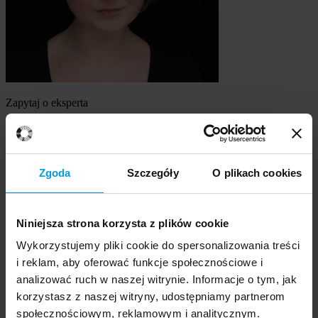
Zapytaj o eksperta
dr Ewelina Nowakowska
Szukasz eksperta
Zgoda
Szczegóły
O plikach cookies
Wybierz temat
Niniejsza strona korzysta z plików cookie
Ekspert
Wybierz formę kontaktu
Wykorzystujemy pliki cookie do spersonalizowania treści
udzielenie wywiadu
i reklam, aby oferować funkcje społecznościowe i
komentarz do artykułu
analizować ruch w naszej witrynie. Informacje o tym, jak
udział w audycji radiowej na żywo
korzystasz z naszej witryny, udostępniamy partnerom
udział w nagraniu audycji radiowej
społecznościowym, reklamowym i analitycznym.
udział w audycji telewizyjnej na żywo