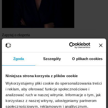
Zapytaj o eksperta
mgr Anna Przybyła
Szukasz eksperta
Zgoda
Szczegóły
O plikach cookies
Wybierz temat
Niniejsza strona korzysta z plików cookie
Ekspert
Wybierz formę kontaktu
Wykorzystujemy pliki cookie do spersonalizowania treści
udzielenie wywiadu
i reklam, aby oferować funkcje społecznościowe i
komentarz do artykułu
analizować ruch w naszej witrynie. Informacje o tym, jak
udział w audycji radiowej na żywo
korzystasz z naszej witryny, udostępniamy partnerom
udział w nagraniu audycji radiowej
społecznościowym, reklamowym i analitycznym.
udział w audycji telewizyjnej na żywo