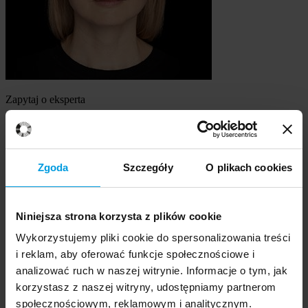
Zapytaj o eksperta
dr Anna Warso
Szukasz eksperta
Zgoda
Szczegóły
O plikach cookies
Wybierz temat
Niniejsza strona korzysta z plików cookie
Ekspert
Wybierz formę kontaktu
Wykorzystujemy pliki cookie do spersonalizowania treści
udzielenie wywiadu
i reklam, aby oferować funkcje społecznościowe i
komentarz do artykułu
analizować ruch w naszej witrynie. Informacje o tym, jak
udział w audycji radiowej na żywo
korzystasz z naszej witryny, udostępniamy partnerom
udział w nagraniu audycji radiowej
społecznościowym, reklamowym i analitycznym.
udział w audycji telewizyjnej na żywo