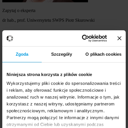
Zapytaj o eksperta
dr hab., prof. Uniwersytetu SWPS Piotr Skurowski
Szukasz eksperta
Wybierz temat
Zgoda
Szczegóły
O plikach cookies
Ekspert
Wybierz formę kontaktu
udzielenie wywiadu
Niniejsza strona korzysta z plików cookie
komentarz do artykułu
Wykorzystujemy pliki cookie do spersonalizowania treści
udział w audycji radiowej na żywo
i reklam, aby oferować funkcje społecznościowe i
udział w nagraniu audycji radiowej
udział w audycji telewizyjnej na żywo
analizować ruch w naszej witrynie. Informacje o tym, jak
udział w nagraniu audycji telewizyjnej
korzystasz z naszej witryny, udostępniamy partnerom
Inne
społecznościowym, reklamowym i analitycznym.
Opisz temat zapytania
Prosimy opisać problem, zjawisko czy
Partnerzy mogą połączyć te informacje z innymi danymi
wydarzenie, które będą przedmiotem komentarza eksperta:
otrzymanymi od Ciebie lub uzyskanymi podczas