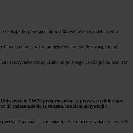
 Nasze ekspertki pomogą ci uporządkować wiedzę, dzięki czemu
oże twoją największą zmorą jest trema w trakcie wystąpień i nie
ka i założycielka strony „Baba od polskiego", która już od ośmiu lat
z Uniwersytetu SWPS przeprowadzą cię przez wszystkie etapy
, aż do
radzenia sobie ze stresem, brakiem motywacji i
kspertka
. Zapoznaj się z tematami, które możemy wziąć do powtórki.