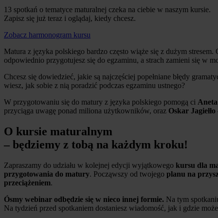
13 spotkań o tematyce maturalnej czeka na ciebie w naszym kursie.
Zapisz się już teraz i oglądaj, kiedy chcesz.
Zobacz harmonogram kursu
Matura z języka polskiego bardzo często wiąże się z dużym stresem
odpowiednio przygotujesz się do egzaminu, a strach zamieni się w m
Chcesz się dowiedzieć, jakie są najczęściej popełniane błędy gramaty
wiesz, jak sobie z nią poradzić podczas egzaminu ustnego?
W przygotowaniu się do matury z języka polskiego pomogą ci
Aneta
przyciąga uwagę ponad miliona użytkowników, oraz
Oskar Jagiełło
O kursie maturalnym
– będziemy z tobą na każdym kroku!
Zapraszamy do udziału w kolejnej edycji wyjątkowego
kursu dla ma
przygotowania do matury
. Począwszy od twojego
planu na przysz
przeciążeniem
.
Ósmy webinar odbędzie się w nieco innej formie.
Na tym spotkan
Na tydzień przed spotkaniem dostaniesz wiadomość, jak i gdzie moż