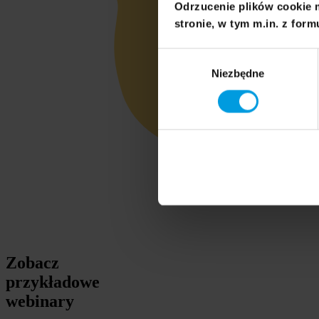
Odrzucenie plików cookie 
stronie, w tym m.in. z form
Wybór
Niezbędne
zgody
Zobacz
przykładowe
webinary