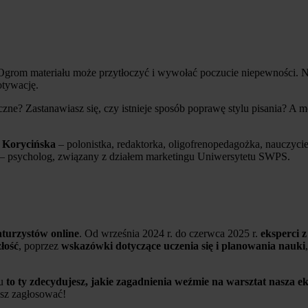
. Ogrom materiału może przytłoczyć i wywołać poczucie niepewności.
otywację.
czne? Zastanawiasz się, czy istnieje sposób poprawę stylu pisania? A m
 Korycińska
– polonistka, redaktorka, oligofrenopedagożka, nauczyciel
– psycholog, związany z działem marketingu Uniwersytetu SWPS.
turzystów online
. Od września 2024 r. do czerwca 2025 r.
eksperci 
łość
, poprzez
wskazówki dotyczące uczenia się i planowania nauki
iu
to ty zdecydujesz, jakie zagadnienia weźmie na warsztat nasza e
esz zagłosować!