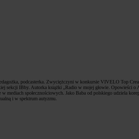
opedagożka, podcasterka. Zwyciężczyni w konkursie VIVELO Top Creato
iej sekcji IBby. Autorka książki „Radio w mojej głowie. Opowieści 
 mediach społecznościowych. Jako Baba od polskiego udziela korepet
tualną i w spektrum autyzmu.