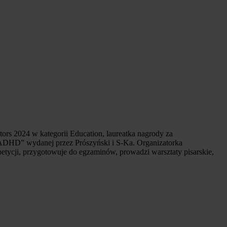
rs 2024 w kategorii Education, laureatka nagrody za
o ADHD” wydanej przez Prószyński i S-Ka. Organizatorka
ycji, przygotowuje do egzaminów, prowadzi warsztaty pisarskie,