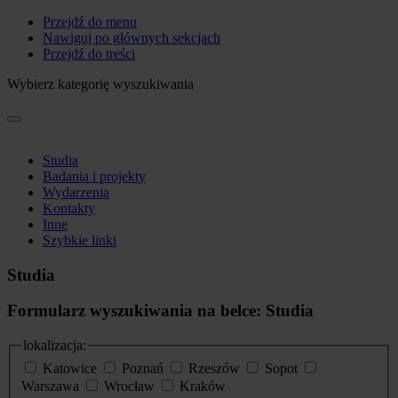
Przejdź do menu
Nawiguj po głównych sekcjach
Przejdź do treści
Wybierz kategorię wyszukiwania
Studia
Badania i projekty
Wydarzenia
Kontakty
Inne
Szybkie linki
Studia
Formularz wyszukiwania na belce: Studia
lokalizacja:
Katowice
Poznań
Rzeszów
Sopot
Warszawa
Wrocław
Kraków