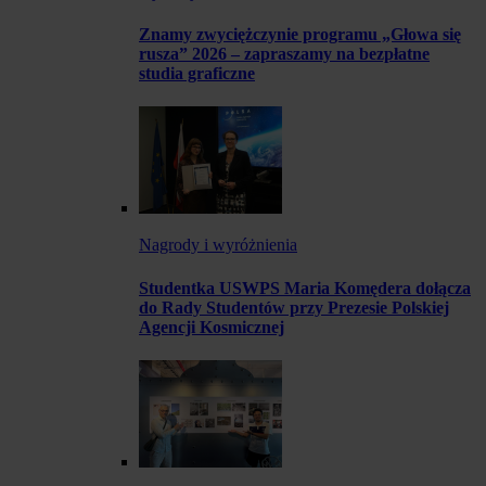
Znamy zwyciężczynie programu „Głowa się
rusza” 2026 – zapraszamy na bezpłatne
studia graficzne
Nagrody i wyróżnienia
Studentka USWPS Maria Komędera dołącza
do Rady Studentów przy Prezesie Polskiej
Agencji Kosmicznej