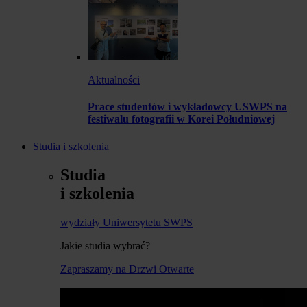
Aktualności
Prace studentów i wykładowcy USWPS na
festiwalu fotografii w Korei Południowej
Studia i szkolenia
Studia
i szkolenia
wydziały Uniwersytetu SWPS
Jakie studia wybrać?
Zapraszamy na Drzwi Otwarte