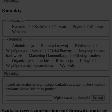
Wyszukaj
Kontakty
lokalizacja:
Katowice
Kraków
Poznań
Sopot
Warszawa
Wrocław
kategoria:
Administracja
Badania i rozwój
Biblioteka
Współpraca z biznesem
Dział Prawny
Instytuty i centra
badawcze
Marketing i komunikacja
Obsługa studenta
Organizacje studenckie
Rekrutacja
Usługi
Współpraca międzynarodowa
Wydziały
Wyszukaj
Jeżeli nie znalazłeś tego czego szukałeś zawsze możesz wpisać
szukane słowo lub frazę poniżej
Wpisz nazwę jednostki
Szukaj
Szukasz czegoś zupełnie innego? Sprawdź, może się