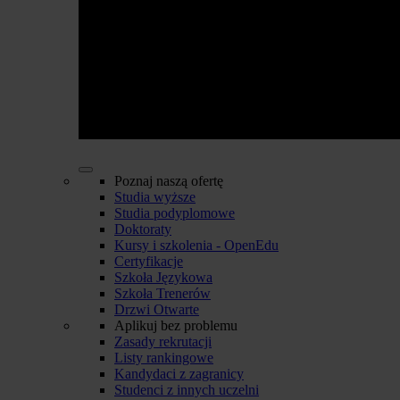
Poznaj naszą ofertę
Studia wyższe
Studia podyplomowe
Doktoraty
Kursy i szkolenia - OpenEdu
Certyfikacje
Szkoła Językowa
Szkoła Trenerów
Drzwi Otwarte
Aplikuj bez problemu
Zasady rekrutacji
Listy rankingowe
Kandydaci z zagranicy
Studenci z innych uczelni