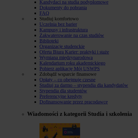
Kandydaci na studia podyplomowe
Dokumenty do pobrania
FAQ
Studiuj komfortowo
Uczelnia bez barier
Kampusy i infrastruktura
Zakwaterowanie na czas studiów
Biblioteki
Organizacje studenckie
Oferta Biura Karier: praktyki i staże
Wymiana międzynarodowa
Kalendarium roku akademickiego
Pobierz aplikację Mój USWPS
Zdobądź wsparcie finansowe
Opłaty – co obejmuje czesne
Studiuj za darmo – stypendia dla kandydatów
Stypendia dla studentów
Preferencyjne kredyty
Dofinansowanie przez pracodawcę
Wiadomości z kategorii
Studia i szkolenia