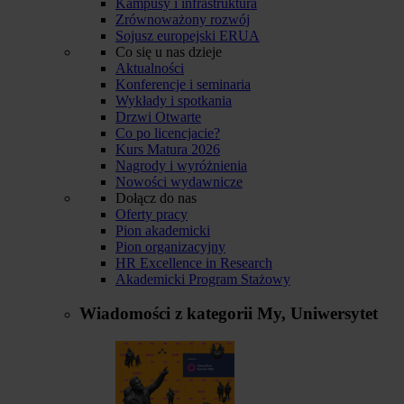
Kampusy i infrastruktura
Zrównoważony rozwój
Sojusz europejski ERUA
Co się u nas dzieje
Aktualności
Konferencje i seminaria
Wykłady i spotkania
Drzwi Otwarte
Co po licencjacie?
Kurs Matura 2026
Nagrody i wyróżnienia
Nowości wydawnicze
Dołącz do nas
Oferty pracy
Pion akademicki
Pion organizacyjny
HR Excellence in Research
Akademicki Program Stażowy
Wiadomości z kategorii
My, Uniwersytet