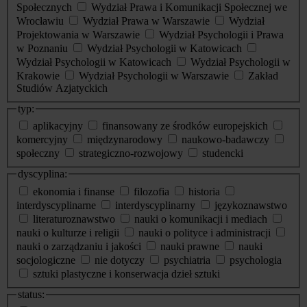
Społecznych
Wydział Prawa i Komunikacji Społecznej we
Wrocławiu
Wydział Prawa w Warszawie
Wydział
Projektowania w Warszawie
Wydział Psychologii i Prawa
w Poznaniu
Wydział Psychologii w Katowicach
Wydział Psychologii w Katowicach
Wydział Psychologii w
Krakowie
Wydział Psychologii w Warszawie
Zakład
Studiów Azjatyckich
typ:
aplikacyjny
finansowany ze środków europejskich
komercyjny
międzynarodowy
naukowo-badawczy
społeczny
strategiczno-rozwojowy
studencki
dyscyplina:
ekonomia i finanse
filozofia
historia
interdyscyplinarne
interdyscyplinarny
językoznawstwo
literaturoznawstwo
nauki o komunikacji i mediach
nauki o kulturze i religii
nauki o polityce i administracji
nauki o zarządzaniu i jakości
nauki prawne
nauki
socjologiczne
nie dotyczy
psychiatria
psychologia
sztuki plastyczne i konserwacja dzieł sztuki
status: