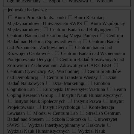
ogólnouczelniany
Sopot
Warszawa
Wrocław
jednostka badawcza:
Biuro Prorektorki ds. nauki
Biuro Rekrutacji
Międzynarodowej Uniwersytetu SWPS
Biuro Współpracy
Międzynarodowej
Centrum Badań nad Bullyingiem
Centrum Badań nad Ekonomiką Miejsc Pamięci
Centrum
Badań nad Historią i Sprawiedliwością
Centrum Badań
nad Poznaniem i Zachowaniem
Centrum badań nad
Rozwojem Osobowości
Centrum Badań nad Wspieraniem
Podejmowania Decyzji
Centrum Badań Stosowanych nad
Zdrowiem i Zachowaniami Zdrowotnymi CARE-BEH
Centrum Cywilizacji Azji Wschodniej
Centrum Studiów
nad Demokracją
Centrum Transferu Wiedzy
Dział
Badań Naukowych
Dział Marketingu
Emotion
Cognition Lab
Europejski Uniwersytet Viadrina
Health
Coping Research Group
Instytut Nauk Humanistycznych
Instytut Nauk Społecznych
Instytut Prawa
Instytut
Projektowania
Instytut Psychologii
Konfederacja
Lewiatan
Młodzi w Centrum Lab
StresLab Centrum
Badań nad Stresem
Szkoła Doktorska
Uniwersytet
SWPS
Wydział Interdyscyplinarny w Krakowie
Wydział Nauk Humanistycznych
Wydział Nauk