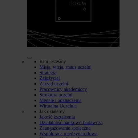
Kim jesteśmy
Misja, wizja, status uczelni
Strategia
Założyciel
Zarząd uczelni
Pracownicy akademiccy
Struktura uczelni
Medale i odznaczenia
Wirtualna Uczelnia
Jak działamy
Jakość kształcenia
Działalność naukowo-badawcza
Zaangażowanie społeczne
Współpraca międzynarodowa