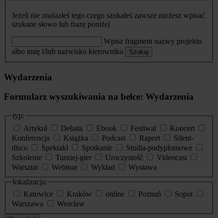
Jeżeli nie znalazłeś tego czego szukałeś zawsze możesz wpisać
szukane słowo lub frazę poniżej
Wpisz fragment nazwy projektu
albo imię i/lub nazwisko kierownika
Szukaj
Wydarzenia
Formularz wyszukiwania na belce: Wydarzenia
typ:
Artykuł
Debata
Ebook
Festiwal
Koncert
Konferencja
Książka
Podcast
Raport
Silent-
disco
Spektakl
Spotkanie
Studia-podyplomowe
Szkolenie
Turniej-gier
Uroczystość
Videocast
Warsztat
Webinar
Wykład
Wystawa
lokalizacja:
Katowice
Kraków
online
Poznań
Sopot
Warszawa
Wrocław