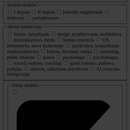
poziom studiów:
I stopnia
II stopnia
jednolite magisterskie
doktoraty
podyplomowe
obszar tematyczny:
biznes, zarządzanie
design, projektowanie, architektura
dziennikarstwo, media
human resources
UX,
informatyka, nowe technologie
języki obce, komunikacja
międzykulturowa
kultura, literatura, sztuka
marketing,
public relations
prawo
psychologia
psychoterapia
rozwój osobisty, coaching
społeczeństwo, państwo,
polityka
zdrowie, zaburzenia psychiczne
AI (sztuczna
inteligencja)
dodatkowe
forma studiów:
informacje
o
studiach