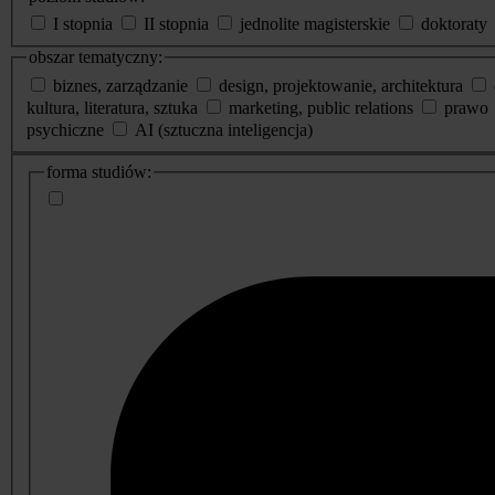
I stopnia
II stopnia
jednolite magisterskie
doktoraty
obszar tematyczny:
biznes, zarządzanie
design, projektowanie, architektura
kultura, literatura, sztuka
marketing, public relations
prawo
psychiczne
AI (sztuczna inteligencja)
dodatkowe
forma studiów:
informacje
o
studiach