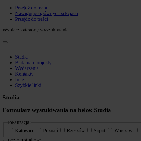
Przejdź do menu
Nawiguj po głównych sekcjach
Przejdź do treści
Wybierz kategorię wyszukiwania
Studia
Badania i projekty
Wydarzenia
Kontakty
Inne
Szybkie linki
Studia
Formularz wyszukiwania na belce: Studia
lokalizacja:
Katowice
Poznań
Rzeszów
Sopot
Warszawa
poziom studiów: