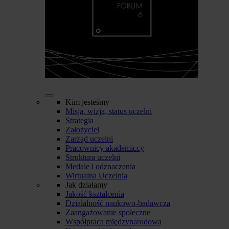
Kim jesteśmy
Misja, wizja, status uczelni
Strategia
Założyciel
Zarząd uczelni
Pracownicy akademiccy
Struktura uczelni
Medale i odznaczenia
Wirtualna Uczelnia
Jak działamy
Jakość kształcenia
Działalność naukowo-badawcza
Zaangażowanie społeczne
Współpraca międzynarodowa