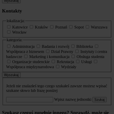
Wyszukaj
Kontakty
lokalizacja:
Katowice
Kraków
Poznań
Sopot
Warszawa
Wrocław
kategoria:
Administracja
Badania i rozwój
Biblioteka
Współpraca z biznesem
Dział Prawny
Instytuty i centra
badawcze
Marketing i komunikacja
Obsługa studenta
Organizacje studenckie
Rekrutacja
Usługi
Współpraca międzynarodowa
Wydziały
Wyszukaj
Jeżeli nie znalazłeś tego czego szukałeś zawsze możesz wpisać
szukane słowo lub frazę poniżej
Wpisz nazwę jednostki
Szukaj
Szukasz czegoś zupełnie innego? Sprawdź, może się