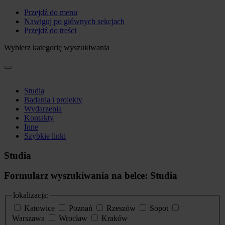
Przejdź do menu
Nawiguj po głównych sekcjach
Przejdź do treści
Wybierz kategorię wyszukiwania
Studia
Badania i projekty
Wydarzenia
Kontakty
Inne
Szybkie linki
Studia
Formularz wyszukiwania na belce: Studia
lokalizacja:
Katowice
Poznań
Rzeszów
Sopot
Warszawa
Wrocław
Kraków