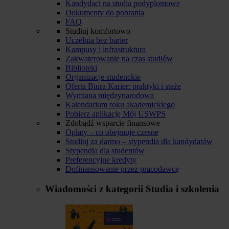
Kandydaci na studia podyplomowe
Dokumenty do pobrania
FAQ
Studiuj komfortowo
Uczelnia bez barier
Kampusy i infrastruktura
Zakwaterowanie na czas studiów
Biblioteki
Organizacje studenckie
Oferta Biura Karier: praktyki i staże
Wymiana międzynarodowa
Kalendarium roku akademickiego
Pobierz aplikację Mój USWPS
Zdobądź wsparcie finansowe
Opłaty – co obejmuje czesne
Studiuj za darmo – stypendia dla kandydatów
Stypendia dla studentów
Preferencyjne kredyty
Dofinansowanie przez pracodawcę
Wiadomości z kategorii
Studia i szkolenia