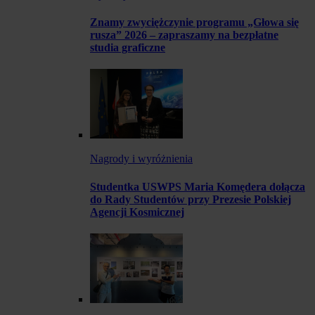
Znamy zwyciężczynie programu „Głowa się
rusza” 2026 – zapraszamy na bezpłatne
studia graficzne
Nagrody i wyróżnienia
Studentka USWPS Maria Komędera dołącza
do Rady Studentów przy Prezesie Polskiej
Agencji Kosmicznej