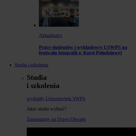
Aktualności
Prace studentów i wykładowcy USWPS na
festiwalu fotografii w Korei Południowej
Studia i szkolenia
Studia
i szkolenia
wydziały Uniwersytetu SWPS
Jakie studia wybrać?
Zapraszamy na Drzwi Otwarte