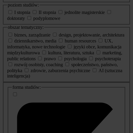
poziom studiów:
I stopnia
II stopnia
jednolite magisterskie
doktoraty
podyplomowe
obszar tematyczny:
biznes, zarządzanie
design, projektowanie, architektura
dziennikarstwo, media
human resources
UX,
informatyka, nowe technologie
języki obce, komunikacja
międzykulturowa
kultura, literatura, sztuka
marketing,
public relations
prawo
psychologia
psychoterapia
rozwój osobisty, coaching
społeczeństwo, państwo,
polityka
zdrowie, zaburzenia psychiczne
AI (sztuczna
inteligencja)
dodatkowe
forma studiów:
informacje
o
studiach