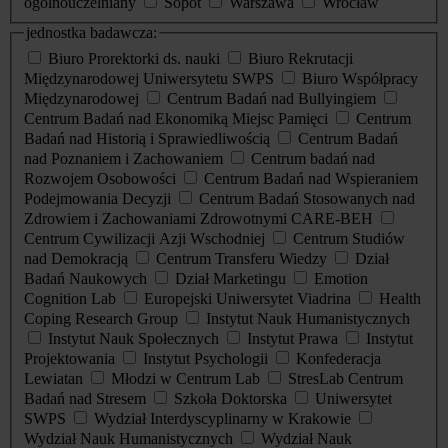
ogólnouczelniany
Sopot
Warszawa
Wrocław
jednostka badawcza:
Biuro Prorektorki ds. nauki
Biuro Rekrutacji
Międzynarodowej Uniwersytetu SWPS
Biuro Współpracy
Międzynarodowej
Centrum Badań nad Bullyingiem
Centrum Badań nad Ekonomiką Miejsc Pamięci
Centrum
Badań nad Historią i Sprawiedliwością
Centrum Badań
nad Poznaniem i Zachowaniem
Centrum badań nad
Rozwojem Osobowości
Centrum Badań nad Wspieraniem
Podejmowania Decyzji
Centrum Badań Stosowanych nad
Zdrowiem i Zachowaniami Zdrowotnymi CARE-BEH
Centrum Cywilizacji Azji Wschodniej
Centrum Studiów
nad Demokracją
Centrum Transferu Wiedzy
Dział
Badań Naukowych
Dział Marketingu
Emotion
Cognition Lab
Europejski Uniwersytet Viadrina
Health
Coping Research Group
Instytut Nauk Humanistycznych
Instytut Nauk Społecznych
Instytut Prawa
Instytut
Projektowania
Instytut Psychologii
Konfederacja
Lewiatan
Młodzi w Centrum Lab
StresLab Centrum
Badań nad Stresem
Szkoła Doktorska
Uniwersytet
SWPS
Wydział Interdyscyplinarny w Krakowie
Wydział Nauk Humanistycznych
Wydział Nauk