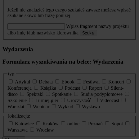
Jeżeli nie znalazłeś tego czego szukałeś zawsze możesz wpisać
szukane słowo lub frazę poniżej
Wpisz fragment nazwy projektu
albo imię i/lub nazwisko kierownika
Szukaj
Wydarzenia
Formularz wyszukiwania na belce: Wydarzenia
typ:
Artykuł
Debata
Ebook
Festiwal
Koncert
Konferencja
Książka
Podcast
Raport
Silent-
disco
Spektakl
Spotkanie
Studia-podyplomowe
Szkolenie
Turniej-gier
Uroczystość
Videocast
Warsztat
Webinar
Wykład
Wystawa
lokalizacja:
Katowice
Kraków
online
Poznań
Sopot
Warszawa
Wrocław