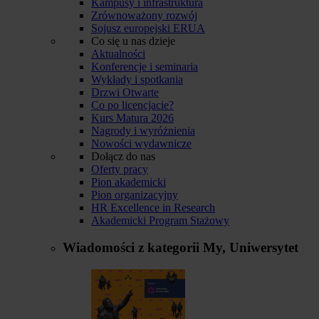
Kampusy i infrastruktura
Zrównoważony rozwój
Sojusz europejski ERUA
Co się u nas dzieje
Aktualności
Konferencje i seminaria
Wykłady i spotkania
Drzwi Otwarte
Co po licencjacie?
Kurs Matura 2026
Nagrody i wyróżnienia
Nowości wydawnicze
Dołącz do nas
Oferty pracy
Pion akademicki
Pion organizacyjny
HR Excellence in Research
Akademicki Program Stażowy
Wiadomości z kategorii
My, Uniwersytet