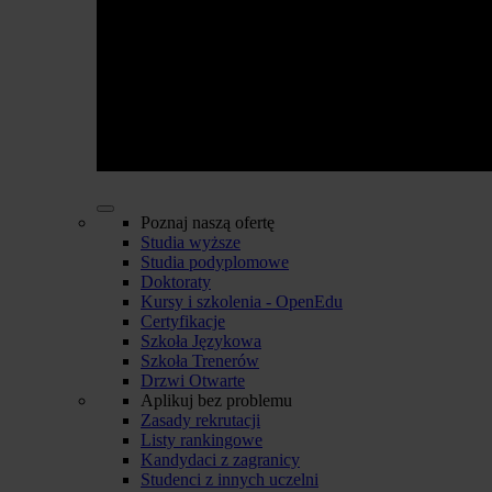
Poznaj naszą ofertę
Studia wyższe
Studia podyplomowe
Doktoraty
Kursy i szkolenia - OpenEdu
Certyfikacje
Szkoła Językowa
Szkoła Trenerów
Drzwi Otwarte
Aplikuj bez problemu
Zasady rekrutacji
Listy rankingowe
Kandydaci z zagranicy
Studenci z innych uczelni