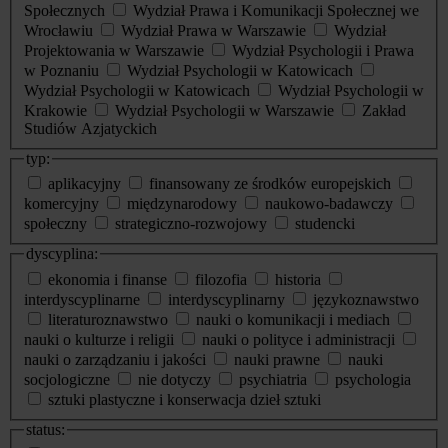
Społecznych
Wydział Prawa i Komunikacji Społecznej we
Wrocławiu
Wydział Prawa w Warszawie
Wydział
Projektowania w Warszawie
Wydział Psychologii i Prawa
w Poznaniu
Wydział Psychologii w Katowicach
Wydział Psychologii w Katowicach
Wydział Psychologii w
Krakowie
Wydział Psychologii w Warszawie
Zakład
Studiów Azjatyckich
typ:
aplikacyjny
finansowany ze środków europejskich
komercyjny
międzynarodowy
naukowo-badawczy
społeczny
strategiczno-rozwojowy
studencki
dyscyplina:
ekonomia i finanse
filozofia
historia
interdyscyplinarne
interdyscyplinarny
językoznawstwo
literaturoznawstwo
nauki o komunikacji i mediach
nauki o kulturze i religii
nauki o polityce i administracji
nauki o zarządzaniu i jakości
nauki prawne
nauki
socjologiczne
nie dotyczy
psychiatria
psychologia
sztuki plastyczne i konserwacja dzieł sztuki
status: