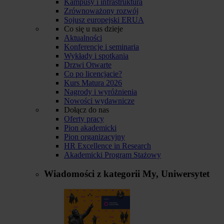
Kampusy i infrastruktura
Zrównoważony rozwój
Sojusz europejski ERUA
Co się u nas dzieje
Aktualności
Konferencje i seminaria
Wykłady i spotkania
Drzwi Otwarte
Co po licencjacie?
Kurs Matura 2026
Nagrody i wyróżnienia
Nowości wydawnicze
Dołącz do nas
Oferty pracy
Pion akademicki
Pion organizacyjny
HR Excellence in Research
Akademicki Program Stażowy
Wiadomości z kategorii
My, Uniwersytet