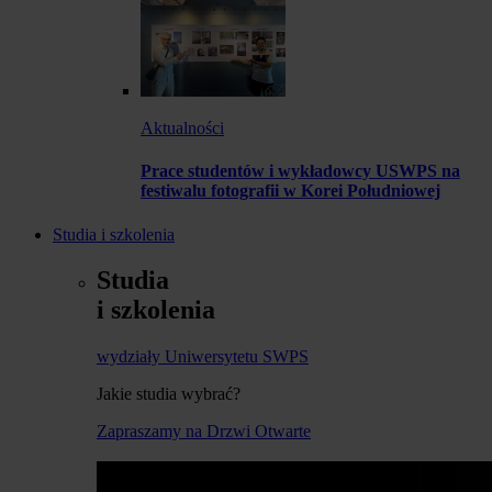
Aktualności
Prace studentów i wykładowcy USWPS na
festiwalu fotografii w Korei Południowej
Studia i szkolenia
Studia
i szkolenia
wydziały Uniwersytetu SWPS
Jakie studia wybrać?
Zapraszamy na Drzwi Otwarte