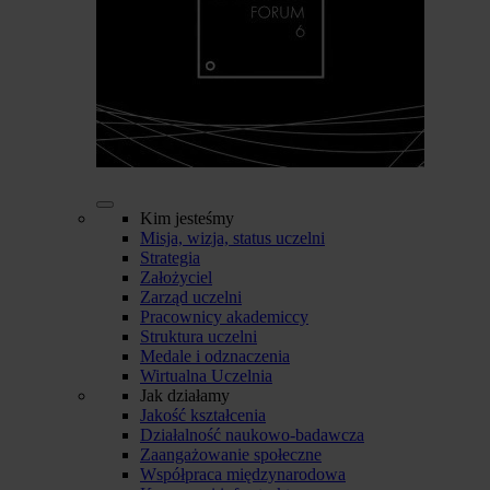
Kim jesteśmy
Misja, wizja, status uczelni
Strategia
Założyciel
Zarząd uczelni
Pracownicy akademiccy
Struktura uczelni
Medale i odznaczenia
Wirtualna Uczelnia
Jak działamy
Jakość kształcenia
Działalność naukowo-badawcza
Zaangażowanie społeczne
Współpraca międzynarodowa