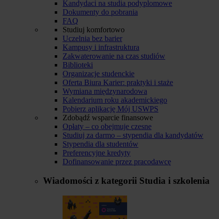
Kandydaci na studia podyplomowe
Dokumenty do pobrania
FAQ
Studiuj komfortowo
Uczelnia bez barier
Kampusy i infrastruktura
Zakwaterowanie na czas studiów
Biblioteki
Organizacje studenckie
Oferta Biura Karier: praktyki i staże
Wymiana międzynarodowa
Kalendarium roku akademickiego
Pobierz aplikację Mój USWPS
Zdobądź wsparcie finansowe
Opłaty – co obejmuje czesne
Studiuj za darmo – stypendia dla kandydatów
Stypendia dla studentów
Preferencyjne kredyty
Dofinansowanie przez pracodawcę
Wiadomości z kategorii
Studia i szkolenia