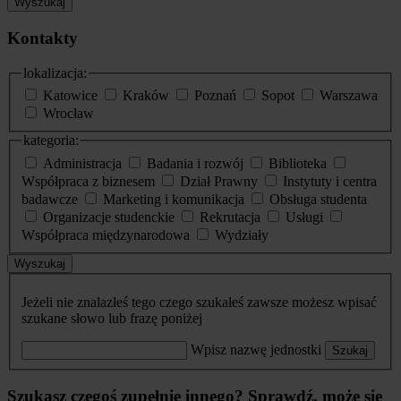
Wyszukaj
Kontakty
lokalizacja:
Katowice
Kraków
Poznań
Sopot
Warszawa
Wrocław
kategoria:
Administracja
Badania i rozwój
Biblioteka
Współpraca z biznesem
Dział Prawny
Instytuty i centra
badawcze
Marketing i komunikacja
Obsługa studenta
Organizacje studenckie
Rekrutacja
Usługi
Współpraca międzynarodowa
Wydziały
Wyszukaj
Jeżeli nie znalazłeś tego czego szukałeś zawsze możesz wpisać
szukane słowo lub frazę poniżej
Wpisz nazwę jednostki
Szukaj
Szukasz czegoś zupełnie innego? Sprawdź, może się