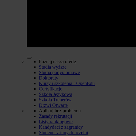
Poznaj naszą ofertę
Studia wyższe
Studia podyplomowe
Doktoraty
Kursy i szkolenia - OpenEdu
Certyfikacje
Szkoła Językowa
Szkoła Trenerów
Drzwi Otwarte
Aplikuj bez problemu
Zasady rekrutacji
Listy rankingowe
Kandydaci z zagranicy
Studenci z innych uczelni