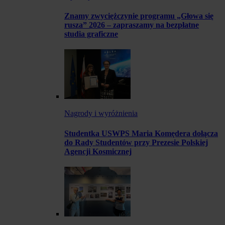
Znamy zwyciężczynie programu „Głowa się
rusza” 2026 – zapraszamy na bezpłatne
studia graficzne
Nagrody i wyróżnienia
Studentka USWPS Maria Komędera dołącza
do Rady Studentów przy Prezesie Polskiej
Agencji Kosmicznej