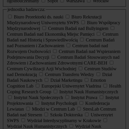
ogólnouczelniany
Sopot
Warszawa
Wrocław
jednostka badawcza:
Biuro Prorektorki ds. nauki
Biuro Rekrutacji
Międzynarodowej Uniwersytetu SWPS
Biuro Współpracy
Międzynarodowej
Centrum Badań nad Bullyingiem
Centrum Badań nad Ekonomiką Miejsc Pamięci
Centrum
Badań nad Historią i Sprawiedliwością
Centrum Badań
nad Poznaniem i Zachowaniem
Centrum badań nad
Rozwojem Osobowości
Centrum Badań nad Wspieraniem
Podejmowania Decyzji
Centrum Badań Stosowanych nad
Zdrowiem i Zachowaniami Zdrowotnymi CARE-BEH
Centrum Cywilizacji Azji Wschodniej
Centrum Studiów
nad Demokracją
Centrum Transferu Wiedzy
Dział
Badań Naukowych
Dział Marketingu
Emotion
Cognition Lab
Europejski Uniwersytet Viadrina
Health
Coping Research Group
Instytut Nauk Humanistycznych
Instytut Nauk Społecznych
Instytut Prawa
Instytut
Projektowania
Instytut Psychologii
Konfederacja
Lewiatan
Młodzi w Centrum Lab
StresLab Centrum
Badań nad Stresem
Szkoła Doktorska
Uniwersytet
SWPS
Wydział Interdyscyplinarny w Krakowie
Wydział Nauk Humanistycznych
Wydział Nauk