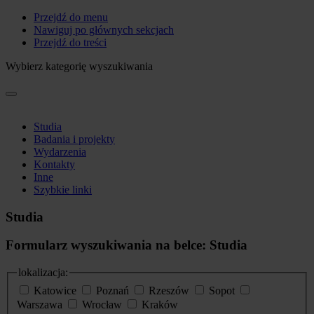
Przejdź do menu
Nawiguj po głównych sekcjach
Przejdź do treści
Wybierz kategorię wyszukiwania
Studia
Badania i projekty
Wydarzenia
Kontakty
Inne
Szybkie linki
Studia
Formularz wyszukiwania na belce: Studia
lokalizacja:
Katowice
Poznań
Rzeszów
Sopot
Warszawa
Wrocław
Kraków