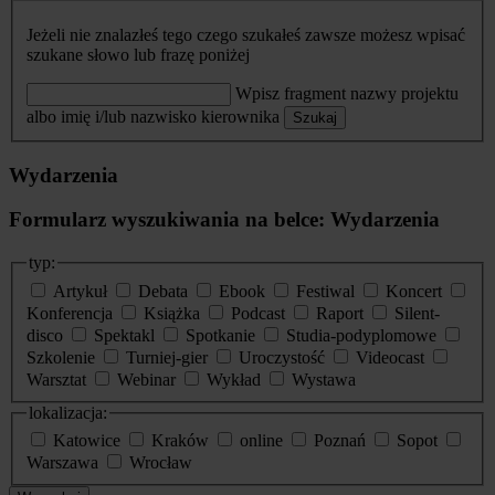
Jeżeli nie znalazłeś tego czego szukałeś zawsze możesz wpisać
szukane słowo lub frazę poniżej
Wpisz fragment nazwy projektu
albo imię i/lub nazwisko kierownika
Szukaj
Wydarzenia
Formularz wyszukiwania na belce: Wydarzenia
typ:
Artykuł
Debata
Ebook
Festiwal
Koncert
Konferencja
Książka
Podcast
Raport
Silent-
disco
Spektakl
Spotkanie
Studia-podyplomowe
Szkolenie
Turniej-gier
Uroczystość
Videocast
Warsztat
Webinar
Wykład
Wystawa
lokalizacja:
Katowice
Kraków
online
Poznań
Sopot
Warszawa
Wrocław