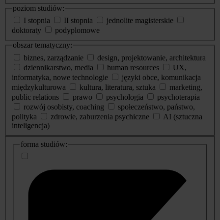
poziom studiów:
I stopnia
II stopnia
jednolite magisterskie
doktoraty
podyplomowe
obszar tematyczny:
biznes, zarządzanie
design, projektowanie, architektura
dziennikarstwo, media
human resources
UX,
informatyka, nowe technologie
języki obce, komunikacja
międzykulturowa
kultura, literatura, sztuka
marketing,
public relations
prawo
psychologia
psychoterapia
rozwój osobisty, coaching
społeczeństwo, państwo,
polityka
zdrowie, zaburzenia psychiczne
AI (sztuczna
inteligencja)
dodatkowe
forma studiów:
informacje
o
studiach