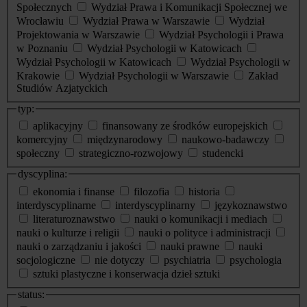
Społecznych
Wydział Prawa i Komunikacji Społecznej we
Wrocławiu
Wydział Prawa w Warszawie
Wydział
Projektowania w Warszawie
Wydział Psychologii i Prawa
w Poznaniu
Wydział Psychologii w Katowicach
Wydział Psychologii w Katowicach
Wydział Psychologii w
Krakowie
Wydział Psychologii w Warszawie
Zakład
Studiów Azjatyckich
typ:
aplikacyjny
finansowany ze środków europejskich
komercyjny
międzynarodowy
naukowo-badawczy
społeczny
strategiczno-rozwojowy
studencki
dyscyplina:
ekonomia i finanse
filozofia
historia
interdyscyplinarne
interdyscyplinarny
językoznawstwo
literaturoznawstwo
nauki o komunikacji i mediach
nauki o kulturze i religii
nauki o polityce i administracji
nauki o zarządzaniu i jakości
nauki prawne
nauki
socjologiczne
nie dotyczy
psychiatria
psychologia
sztuki plastyczne i konserwacja dzieł sztuki
status: