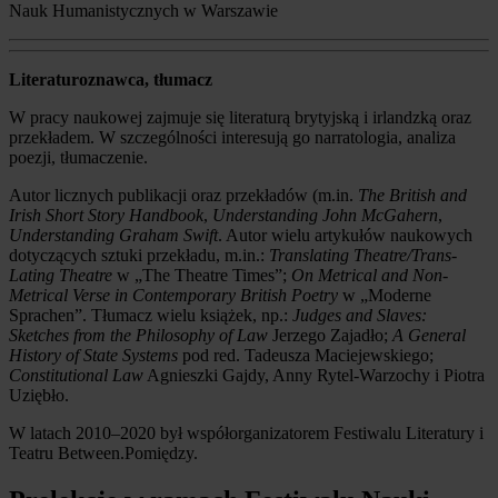
Nauk Humanistycznych w Warszawie
Literaturoznawca, tłumacz
W pracy naukowej zajmuje się literaturą brytyjską i irlandzką oraz
przekładem. W szczególności interesują go narratologia, analiza
poezji, tłumaczenie.
Autor licznych publikacji oraz przekładów (m.in.
The British and
Irish Short Story Handbook
,
Understanding John McGahern
,
Understanding Graham Swift
. Autor wielu artykułów naukowych
dotyczących sztuki przekładu, m.in.:
Translating Theatre/Trans-
Lating Theatre
w „The Theatre Times”;
On Metrical and Non-
Metrical Verse in Contemporary British Poetry
w „Moderne
Sprachen”. Tłumacz wielu książek, np.:
Judges and Slaves:
Sketches from the Philosophy of Law
Jerzego Zajadło;
A General
History of State Systems
pod red. Tadeusza Maciejewskiego;
Constitutional Law
Agnieszki Gajdy, Anny Rytel-Warzochy i Piotra
Uziębło.
W latach 2010–2020 był współorganizatorem Festiwalu Literatury i
Teatru Between.Pomiędzy.