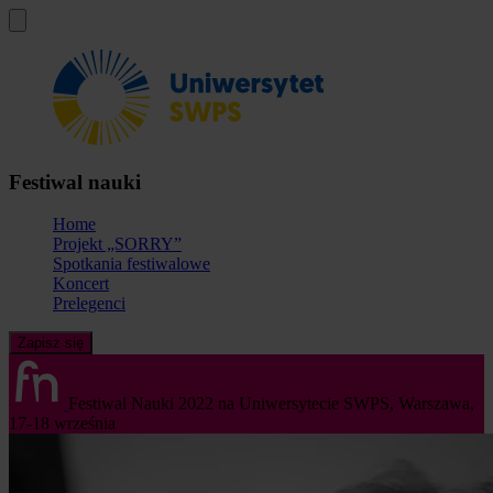
Festiwal nauki
Home
Projekt „SORRY”
Spotkania festiwalowe
Koncert
Prelegenci
Zapisz się
Festiwal Nauki 2022 na Uniwersytecie SWPS,
Warszawa,
17-18 września