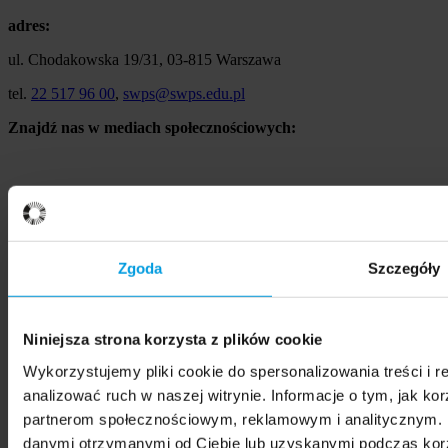
adres:
ul. Chodakowska 19/31, 03-815 Warszawa
tel.
22 517 96 00
,
swps@swps.edu.pl
Znajdź nas w mediach społecznościowych:
Zgoda
Szczegóły
Niniejsza strona korzysta z plików cookie
Wykorzystujemy pliki cookie do spersonalizowania treści i 
analizować ruch w naszej witrynie. Informacje o tym, jak ko
partnerom społecznościowym, reklamowym i analitycznym. P
danymi otrzymanymi od Ciebie lub uzyskanymi podczas korzy