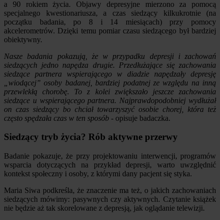
a 90 rokiem życia. Objawy depresyjne mierzono za pomocą
specjalnego kwestionariusza, a czas siedzący kilkukrotnie (na
początku badania, po 8 i 14 miesiącach) przy pomocy
akcelerometrów. Dzięki temu pomiar czasu siedzącego był bardziej
obiektywny.
Nasze badania pokazują, że w przypadku depresji i zachowań
siedzących jedno napędza drugie. Przedłużające się zachowania
siedzące partnera wspierającego w diadzie napędzały depresję
„wiodącej” osoby badanej, bardziej podatnej ze względu na inną
przewlekłą chorobę. To z kolei zwiększało jeszcze zachowania
siedzące u wspierającego partnera. Najprawdopodobniej wydłużał
on czas siedzący bo chciał towarzyszyć osobie chorej, która też
często spędzała czas w ten sposób
- opisuje badaczka.
Siedzący tryb życia? Rób aktywne przerwy
Badanie pokazuje, że przy projektowaniu interwencji, programów
wsparcia dotyczących na przykład depresji, warto uwzględnić
kontekst społeczny i osoby, z którymi dany pacjent się styka.
Maria Siwa podkreśla, że znaczenie ma też, o jakich zachowaniach
siedzących mówimy: pasywnych czy aktywnych. Czytanie książek
nie będzie aż tak skorelowane z depresją, jak oglądanie telewizji.