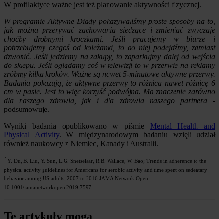
W profilaktyce ważne jest też planowanie aktywności fizycznej.
W programie Aktywne Diady pokazywaliśmy proste sposoby na to,
jak można przerywać zachowania siedzące i zmieniać zwyczaje
choćby drobnymi kroczkami. Jeśli pracujemy w biurze i
potrzebujemy czegoś od koleżanki, to do niej podejdźmy, zamiast
dzwonić. Jeśli jedziemy na zakupy, to zaparkujmy dalej od wejścia
do sklepu. Jeśli oglądamy coś w telewizji to w przerwie na reklamy
zróbmy kilka kroków. Ważne są nawet 5-minutowe aktywne przerwy.
Badania pokazują, że aktywne przerwy to różnica nawet różnicę 6
cm w pasie. Jest to więc korzyść podwójna. Ma znaczenie zarówno
dla naszego zdrowia, jak i dla zdrowia naszego partnera
-
podsumowuje.
Wyniki badania opublikowano w piśmie
Mental Health and
Physical Activity
. W międzynarodowym badaniu wzięli udział
również naukowcy z Niemiec, Kanady i Australii.
1
Y. Du, B. Liu, Y. Sun, L.G. Snetselaar, R.B. Wallace, W. Bao; Trends in adherence to the
physical activity guidelines for Americans for aerobic activity and time spent on sedentary
behavior among US adults, 2007 to 2016 JAMA Network Open
10.1001/jamanetworkopen.2019.7597
Te artykuły mogą