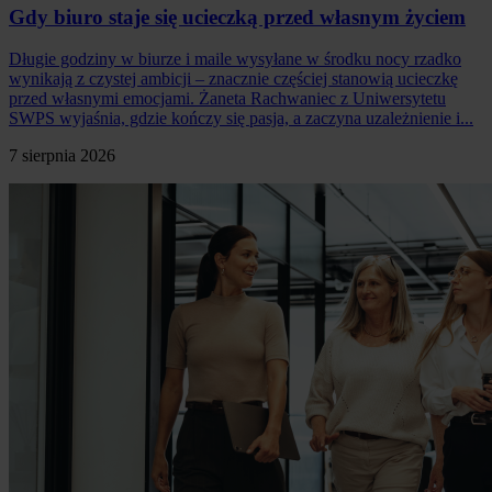
Gdy biuro staje się ucieczką przed własnym życiem
Długie godziny w biurze i maile wysyłane w środku nocy rzadko
wynikają z czystej ambicji – znacznie częściej stanowią ucieczkę
przed własnymi emocjami. Żaneta Rachwaniec z Uniwersytetu
SWPS wyjaśnia, gdzie kończy się pasja, a zaczyna uzależnienie i...
7 sierpnia 2026