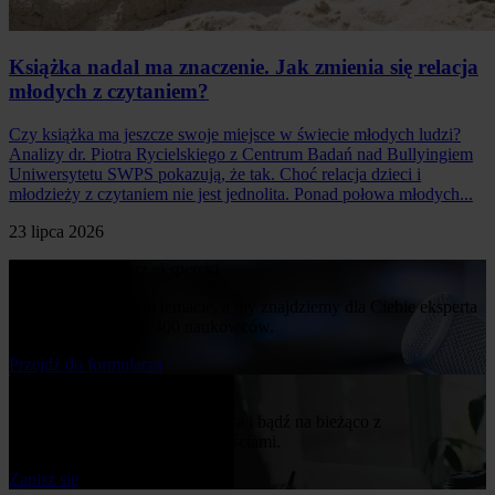
Książka nadal ma znaczenie. Jak zmienia się relacja
młodych z czytaniem?
Czy książka ma jeszcze swoje miejsce w świecie młodych ludzi?
Analizy dr. Piotra Rycielskiego z Centrum Badań nad Bullyingiem
Uniwersytetu SWPS pokazują, że tak. Choć relacja dzieci i
młodzieży z czytaniem nie jest jednolita. Ponad połowa młodych...
23 lipca 2026
Poproś o komentarz ekspercki
Napisz nam o swoim temacie, a my znajdziemy dla Ciebie eksperta
z naszej bazy ponad 400 naukowców.
Przejdż do formularza
Bądź na bieżąco
Zapisz się do naszego newslettera i bądź na bieżąco z
publikowanymi przez nas nowościami.
Zapisz się