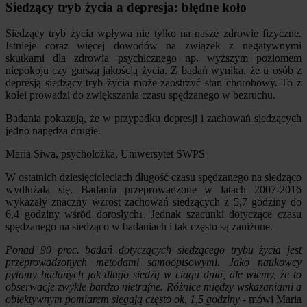
Siedzący tryb życia a depresja: błędne koło
Siedzący tryb życia wpływa nie tylko na nasze zdrowie fizyczne.
Istnieje coraz więcej dowodów na związek z negatywnymi
skutkami dla zdrowia psychicznego np. wyższym poziomem
niepokoju czy gorszą jakością życia. Z badań wynika, że u osób z
depresją siedzący tryb życia może zaostrzyć stan chorobowy. To z
kolei prowadzi do zwiększania czasu spędzanego w bezruchu.
Badania pokazują, że w przypadku depresji i zachowań siedzących
jedno napędza drugie.
Maria Siwa, psycholożka, Uniwersytet SWPS
W ostatnich dziesięcioleciach długość czasu spędzanego na siedząco
wydłużała się. Badania przeprowadzone w latach 2007-2016
wykazały znaczny wzrost zachowań siedzących z 5,7 godziny do
6,4 godziny wśród dorosłych
. Jednak szacunki dotyczące czasu
1
spędzanego na siedząco w badaniach i tak często są zaniżone.
Ponad 90 proc. badań dotyczących siedzącego trybu życia jest
przeprowadzonych metodami samoopisowymi. Jako naukowcy
pytamy badanych jak długo siedzą w ciągu dnia, ale wiemy, że to
obserwacje zwykle bardzo nietrafne. Różnice między wskazaniami a
obiektywnym pomiarem sięgają często ok. 1,5 godziny
- mówi Maria