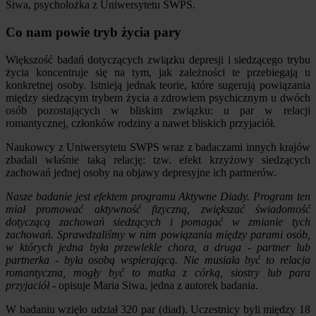
Siwa, psycholożka z Uniwersytetu SWPS.
Co nam powie tryb życia pary
Większość badań dotyczących związku depresji i siedzącego trybu
życia koncentruje się na tym, jak zależności te przebiegają u
konkretnej osoby. Istnieją jednak teorie, które sugerują powiązania
między siedzącym trybem życia a zdrowiem psychicznym u dwóch
osób pozostających w bliskim związku: u par w relacji
romantycznej, członków rodziny a nawet bliskich przyjaciół.
Naukowcy z Uniwersytetu SWPS wraz z badaczami innych krajów
zbadali właśnie taką relację: tzw. efekt krzyżowy siedzących
zachowań jednej osoby na objawy depresyjne ich partnerów.
Nasze badanie jest efektem programu Aktywne Diady. Program ten
miał promować aktywność fizyczną, zwiększać świadomość
dotyczącą zachowań siedzących i pomagać w zmianie tych
zachowań. Sprawdzaliśmy w nim powiązania między parami osób,
w których jedna była przewlekle chora, a druga - partner lub
partnerka - była osobą wspierającą. Nie musiała być to relacja
romantyczna, mogły być to matka z córką, siostry lub para
przyjaciół
- opisuje Maria Siwa, jedna z autorek badania.
W badaniu wzięło udział 320 par (diad). Uczestnicy byli między 18