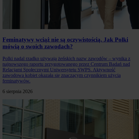
Feminatywy wciąż nie są oczywistością. Jak Polki
mówią o swoich zawodach?
Polki nadal rzadko używają żeńskich nazw zawodów – wynika z
najnowszego raportu przygotowanego przez Centrum Badań nad
Relacjami Społecznymi Uniwersytetu SWPS. Aktywność
zawodowa kobiet okazała się znaczącym czynnikiem użycia
feminatywów.
6 sierpnia 2026