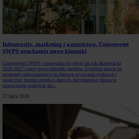
Infosecurity, marketing i wzornictwo. Uniwersytet
SWPS uruchamia nowe kierunki
Uniwersytet SWPS wprowadza do oferty na rok akademicki
2026/2027 cztery nowe kierunki studiów. Uczelnia stawia na
programy odpowiadające na bieżące wyzwania rynkowe i
społeczne: bezpieczeństwo danych, przymusowe migracje,
nowoczesne podejście do...
27 lipca 2026