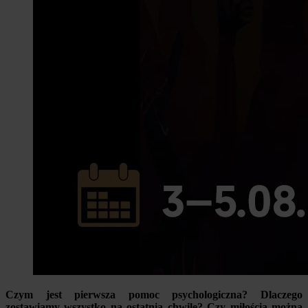
Czym jest pierwsza pomoc psychologiczna? Dlaczego
zostawiamy wszystko na ostatnią chwilę? Czy miłością można