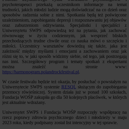
psychoterapeuci przekażą uczestnikom informacje na temat
trudności, jakich młodzi ludzie mogą doświadczać na co dzień oraz
sposobów radzenia sobie z nimi. Spotkania będą też poświęcone
uzależnieniom, zapobieganiu depresji i rozpoznawaniu jej objawów
oraz zaburzeniom odżywiania. Specjalistki i specjaliści z
Uniwersytetu SWPS odpowiedzą też na pytania, jak zachować
równowagę w życiu codziennym, jak wesprzeć bliskich
przechodzących trudne chwile oraz co nauka mówi o szczęściu i
miłości. Uczestnicy warsztatów dowiedzą się także, jaka jest
zależność między myślami i emocjami a zachowaniem oraz jak
różni się to, w jaki sposób widzimy siebie, od tego, jak postrzegają
nas inni. Szczegółowy program i tematy spotkań z ekspertami
można znaleźć na stronie www:
https://harmonogram.polandrockfestival.pl
.
W czasie festiwalu będzie też okazja, by posłuchać o powstałym na
Uniwersytecie SWPS systemie
RESQL
służącym do zapobiegania
przemocy rówieśniczej. System działa już w ponad 100 szkołach,
Fundacja WOŚP zakupiła go dla 50 kolejnych placówek, w których
jest aktualnie wdrażany.
Uniwersytet SWPS i Fundacja WOŚP rozpoczęły współpracę na
rzecz poprawy zdrowia psychicznego dzieci i młodzieży w maju
2023 roku, kiedy podpisany został list intencyjny w tej sprawie.