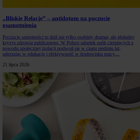
„Bliskie Relacje” – antidotum na poczucie
osamotnienia
Poczucie samotności to dziś nie tylko osobisty dramat, ale globalny
kryzys zdrowia publicznego. W Polsce odsetek osób cierpiących z
powodu społecznej izolacji podwoił się w ciągu siedmiu lat,
uderzając w edukację i efektywność w środowisku pracy....
21 lipca 2026