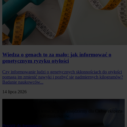
Wiedza o genach to za mało: jak informować o
genetycznym ryzyku otyłości
Czy informowanie ludzi o genetycznych skłonnościach do otyłości
pomaga im zmienić nawyki i pozbyć się nadmiernych kilogramów?
Badanie naukowców...
14 lipca 2026
Poproś o komentarz ekspercki
Napisz nam o swoim temacie, a my znajdziemy dla Ciebie eksperta
z naszej bazy ponad 400 naukowców.
Przejdż do formularza