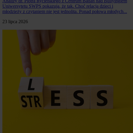
Analizy dr. Piotra Rycielskiego z Centrum Badań nad Bullyingiem
Uniwersytetu SWPS pokazują, że tak. Choć relacja dzieci i
młodzieży z czytaniem nie jest jednolita. Ponad połowa młodych...
23 lipca 2026