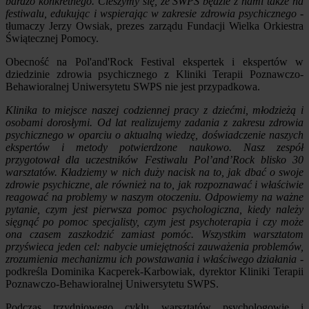
bardzo konkretnego. Cieszymy się, że SWPS będzie z nami także na
festiwalu, edukując i wspierając w zakresie zdrowia psychicznego
-
tłumaczy Jerzy Owsiak, prezes zarządu Fundacji Wielka Orkiestra
Świątecznej Pomocy.
Obecność na Pol'and'Rock Festival ekspertek i ekspertów w
dziedzinie zdrowia psychicznego z Kliniki Terapii Poznawczo-
Behawioralnej Uniwersytetu SWPS nie jest przypadkowa.
Klinika to miejsce naszej codziennej pracy z dziećmi, młodzieżą i
osobami dorosłymi. Od lat realizujemy zadania z zakresu zdrowia
psychicznego w oparciu o aktualną wiedzę, doświadczenie naszych
ekspertów i metody potwierdzone naukowo. Nasz zespół
przygotował dla uczestników Festiwalu Pol’and’Rock blisko 30
warsztatów. Kładziemy w nich duży nacisk na to, jak dbać o swoje
zdrowie psychiczne, ale również na to, jak rozpoznawać i właściwie
reagować na problemy w naszym otoczeniu. Odpowiemy na ważne
pytanie, czym jest pierwsza pomoc psychologiczna, kiedy należy
sięgnąć po pomoc specjalisty, czym jest psychoterapia i czy może
ona czasem zaszkodzić zamiast pomóc. Wszystkim warsztatom
przyświeca jeden cel: nabycie umiejętności zauważenia problemów,
zrozumienia mechanizmu ich powstawania i właściwego działania
-
podkreśla Dominika Kacperek-Karbowiak, dyrektor Kliniki Terapii
Poznawczo-Behawioralnej Uniwersytetu SWPS.
Podczas trzydniowego cyklu warsztatów psychologowie i