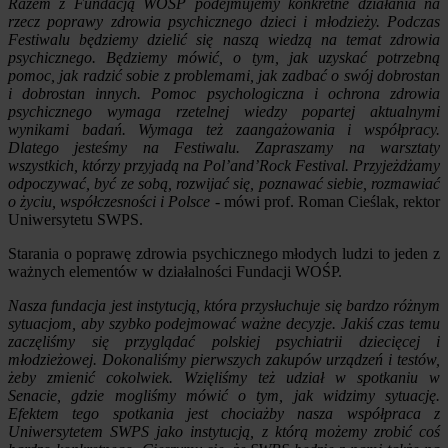
Razem z Fundacją WOŚP podejmujemy konkretne działania na
rzecz poprawy zdrowia psychicznego dzieci i młodzieży. Podczas
Festiwalu będziemy dzielić się naszą wiedzą na temat zdrowia
psychicznego. Będziemy mówić, o tym, jak uzyskać potrzebną
pomoc, jak radzić sobie z problemami, jak zadbać o swój dobrostan
i dobrostan innych. Pomoc psychologiczna i ochrona zdrowia
psychicznego wymaga rzetelnej wiedzy popartej aktualnymi
wynikami badań. Wymaga też zaangażowania i współpracy.
Dlatego jesteśmy na Festiwalu. Zapraszamy na warsztaty
wszystkich, którzy przyjadą na Pol’and’Rock Festival. Przyjeżdżamy
odpoczywać, być ze sobą, rozwijać się, poznawać siebie, rozmawiać
o życiu, współczesności i Polsce
- mówi prof. Roman Cieślak, rektor
Uniwersytetu SWPS.
Starania o poprawę zdrowia psychicznego młodych ludzi to jeden z
ważnych elementów w działalności Fundacji WOŚP.
Nasza fundacja jest instytucją, która przysłuchuje się bardzo różnym
sytuacjom, aby szybko podejmować ważne decyzje. Jakiś czas temu
zaczęliśmy się przyglądać polskiej psychiatrii dziecięcej i
młodzieżowej. Dokonaliśmy pierwszych zakupów urządzeń i testów,
żeby zmienić cokolwiek. Wzięliśmy też udział w spotkaniu w
Senacie, gdzie mogliśmy mówić o tym, jak widzimy sytuację.
Efektem tego spotkania jest chociażby nasza współpraca z
Uniwersytetem SWPS jako instytucją, z którą możemy zrobić coś