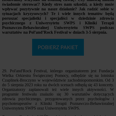
świadomie sterować? Kiedy stres nam szkodzi, a kiedy może
wpływać pozytywnie na nasze działanie? Jak radzić sobie w
sytuacjach kryzysowych? Te i wiele innych tematów będą
poruszać specjalistki i specjaliści w dziedzinie zdrowia
psychicznego z Uniwersytetu SWPS i Kliniki Terapii
Poznawczo-Behawioralnej Uniwersytetu SWPS podczas
warsztatów na Pol’and’Rock Festival w dniach 3-5 sierpnia.
29. Pol'and'Rock Festival, którego organizatorem jest Fundacja
Wielka Orkiestra Świątecznej Pomocy, odbędzie się na lotnisku
Czaplinek-Broczyno w województwie zachodniopomorskim. Od 3
do 5 sierpnia 2023 roku na dwóch scenach odbędą się 43 koncerty.
Organizatorzy zaplanowali też wiele innych aktywności. W
programie festiwalu znalazło się 30 warsztatów dotyczących
zdrowia psychicznego, przygotowanych przez psychologów i
psychoterapeutów z Kliniki Terapii Poznawczo-Behawioralnej
Uniwersytetu SWPS oraz Uniwersytetu SWPS.