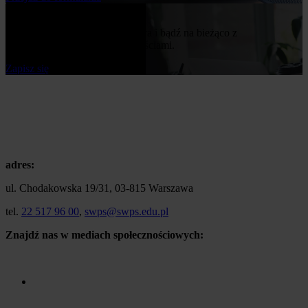
Bądź na bieżąco
Zapisz się do naszego newslettera i bądź na bieżąco z
publikowanymi przez nas nowościami.
Zapisz się
adres:
ul. Chodakowska 19/31, 03-815 Warszawa
tel.
22 517 96 00
,
swps@swps.edu.pl
Znajdź nas w mediach społecznościowych: