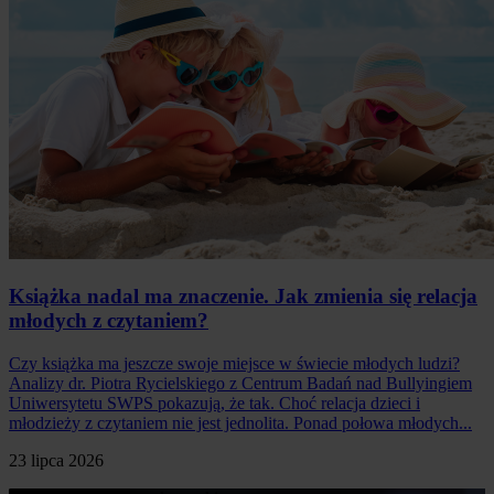
Książka nadal ma znaczenie. Jak zmienia się relacja
młodych z czytaniem?
Czy książka ma jeszcze swoje miejsce w świecie młodych ludzi?
Analizy dr. Piotra Rycielskiego z Centrum Badań nad Bullyingiem
Uniwersytetu SWPS pokazują, że tak. Choć relacja dzieci i
młodzieży z czytaniem nie jest jednolita. Ponad połowa młodych...
23 lipca 2026