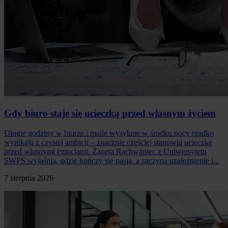
Gdy biuro staje się ucieczką przed własnym życiem
Długie godziny w biurze i maile wysyłane w środku nocy rzadko
wynikają z czystej ambicji – znacznie częściej stanowią ucieczkę
przed własnymi emocjami. Żaneta Rachwaniec z Uniwersytetu
SWPS wyjaśnia, gdzie kończy się pasja, a zaczyna uzależnienie i...
7 sierpnia 2026