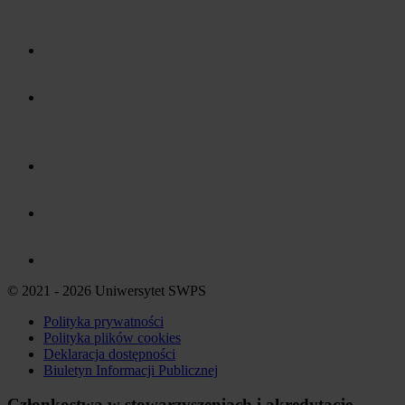
© 2021 - 2026 Uniwersytet SWPS
Polityka prywatności
Polityka plików
cookies
Deklaracja dostępności
Biuletyn Informacji Publicznej
Członkostwa w stowarzyszeniach i akredytacje