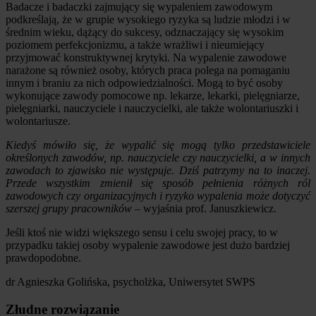
Badacze i badaczki zajmujący się wypaleniem zawodowym
podkreślają, że w grupie wysokiego ryzyka są ludzie młodzi i w
średnim wieku, dążący do sukcesy, odznaczający się wysokim
poziomem perfekcjonizmu, a także wrażliwi i nieumiejący
przyjmować konstruktywnej krytyki. Na wypalenie zawodowe
narażone są również osoby, których praca polega na pomaganiu
innym i braniu za nich odpowiedzialności. Mogą to być osoby
wykonujące zawody pomocowe np. lekarze, lekarki, pielęgniarze,
pielęgniarki, nauczyciele i nauczycielki, ale także wolontariuszki i
wolontariusze.
Kiedyś mówiło się, że wypalić się mogą tylko przedstawiciele
określonych zawodów, np. nauczyciele czy nauczycielki, a w innych
zawodach to zjawisko nie występuje. Dziś patrzymy na to inaczej.
Przede wszystkim zmienił się sposób pełnienia różnych ról
zawodowych czy organizacyjnych i ryzyko wypalenia może dotyczyć
szerszej grupy pracowników
– wyjaśnia prof. Januszkiewicz.
Jeśli ktoś nie widzi większego sensu i celu swojej pracy, to w
przypadku takiej osoby wypalenie zawodowe jest dużo bardziej
prawdopodobne.
dr Agnieszka Golińska, psycholżka, Uniwersytet SWPS
Złudne rozwiązanie