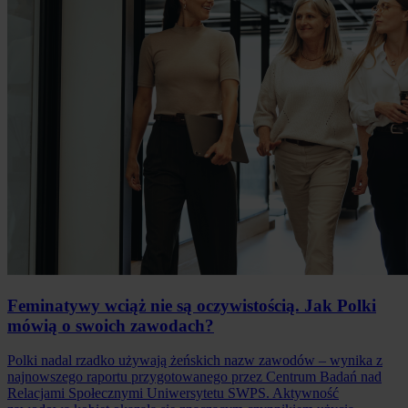
Feminatywy wciąż nie są oczywistością. Jak Polki
mówią o swoich zawodach?
Polki nadal rzadko używają żeńskich nazw zawodów – wynika z
najnowszego raportu przygotowanego przez Centrum Badań nad
Relacjami Społecznymi Uniwersytetu SWPS. Aktywność