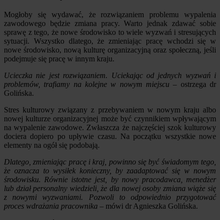
Mogłoby się wydawać, że rozwiązaniem problemu wypalenia
zawodowego będzie zmiana pracy. Warto jednak zdawać sobie
sprawę z tego, że nowe środowisko to wiele wyzwań i stresujących
sytuacji. Wszystko dlatego, że zmieniając pracę wchodzi się w
nowe środowisko, nową kulturę organizacyjną oraz społeczną, jeśli
podejmuje się pracę w innym kraju.
Ucieczka nie jest rozwiązaniem. Uciekając od jednych wyzwań i
problemów, trafiamy na kolejne w nowym miejscu
– ostrzega dr
Golińska.
Stres kulturowy związany z przebywaniem w nowym kraju albo
nowej kulturze organizacyjnej może być czynnikiem wpływającym
na wypalenie zawodowe. Zwłaszcza że najczęściej szok kulturowy
dociera dopiero po upływie czasu. Na początku wszystkie nowe
elementy na ogół się podobają.
Dlatego, zmieniając pracę i kraj, powinno się być świadomym tego,
że oznacza to wysiłek konieczny, by zaadaptować się w nowym
środowisku. Równie istotne jest, by nowy pracodawca, menedżer
lub dział personalny wiedzieli, że dla nowej osoby zmiana wiąże się
z nowymi wyzwaniami. Pozwoli to odpowiednio przygotować
proces wdrażania pracownika
– mówi dr Agnieszka Golińska.