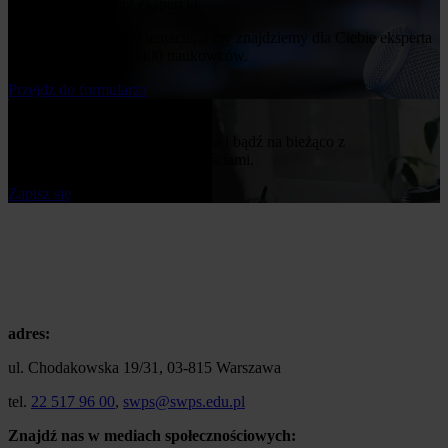
Poproś o komentarz ekspercki
Napisz nam o swoim temacie, a my znajdziemy dla Ciebie eksperta
z naszej bazy ponad 400 naukowców.
Przejdż do formularza
Bądź na bieżąco
Zapisz się do naszego newslettera i bądź na bieżąco z
publikowanymi przez nas nowościami.
Zapisz się
adres:
ul. Chodakowska 19/31, 03-815 Warszawa
tel.
22 517 96 00
,
swps@swps.edu.pl
Znajdź nas w mediach społecznościowych: