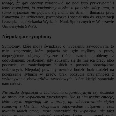
uwagę, że gdy chcemy zastanowić się nad jego przyczynami i
konsekwencjami, to powinniśmy myśleć o procesie, który trwa, a
samo wypalenie nie pojawia się z dnia na dzień
– tłumaczy prof.
Katarzyna Januszkiewicz, psycholożka i specjalistka ds. organizacji
i zarządzania, dziekanka Wydziału Nauk Społecznych w Warszawie
Uniwersytetu SWPS.
Niepokojące symptomy
Symptomy, które mogą świadczyć o wypaleniu zawodowym, to
m.in. zmęczenie, które pojawia się, gdy myślimy o pracy,
nieprzyjemne objawy fizyczne (bóle brzucha, problemy z
oddychaniem, osłabienie), gdy zbliżamy się do miejsca pracy albo
poczucie, że zaniedbujemy bliskich z powodu obowiązków
służbowych. Niepokój powinny również budzić brak nadziei na
polepszenie sytuacji w pracy, brak poczucia przyjemności z
wykonywania obowiązków zawodowych, które kiedyś sprawiały
nam radość.
Nie każda dysfunkcja w zachowaniu organizacyjnym czy stosunku
do pracy jest wypaleniem zawodowym. Nie są nim trudne emocje,
które często pojawiają się w pracy, np. zdenerwowanie ciężką
rozmową z klientem. Oczywiście odpowiednie natężenie i czas
trwania takich emocji może prowadzić do wypalenia, ale taka
diagnoza powinna spełniać określone kryteria
– mówi prof.