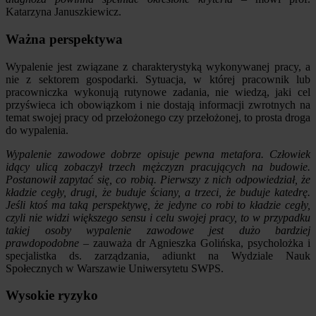
Katarzyna Januszkiewicz.
Ważna perspektywa
Wypalenie jest związane z charakterystyką wykonywanej pracy, a
nie z sektorem gospodarki. Sytuacja, w której pracownik lub
pracowniczka wykonują rutynowe zadania, nie wiedzą, jaki cel
przyświeca ich obowiązkom i nie dostają informacji zwrotnych na
temat swojej pracy od przełożonego czy przełożonej, to prosta droga
do wypalenia.
Wypalenie zawodowe dobrze opisuje pewna metafora. Człowiek
idący ulicą zobaczył trzech mężczyzn pracujących na budowie.
Postanowił zapytać się, co robią. Pierwszy z nich odpowiedział, że
kładzie cegły, drugi, że buduje ściany, a trzeci, że buduje katedrę.
Jeśli ktoś ma taką perspektywę, że jedyne co robi to kładzie cegły,
czyli nie widzi większego sensu i celu swojej pracy, to w przypadku
takiej osoby wypalenie zawodowe jest dużo bardziej
prawdopodobne
– zauważa dr Agnieszka Golińska, psycholożka i
specjalistka ds. zarządzania, adiunkt na Wydziale Nauk
Społecznych w Warszawie Uniwersytetu SWPS.
Wysokie ryzyko