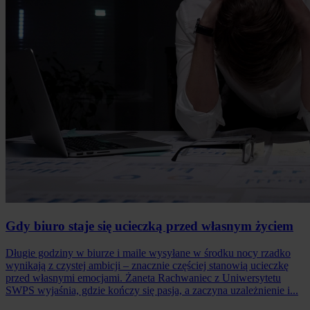
Gdy biuro staje się ucieczką przed własnym życiem
Długie godziny w biurze i maile wysyłane w środku nocy rzadko
wynikają z czystej ambicji – znacznie częściej stanowią ucieczkę
przed własnymi emocjami. Żaneta Rachwaniec z Uniwersytetu
SWPS wyjaśnia, gdzie kończy się pasja, a zaczyna uzależnienie i...