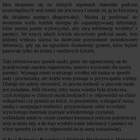
Idea skupiania się na różnych aspektach materiału podczas
poszczególnych sesji nauki nie jest nowa i uznaje się ją za kluczową
dla działania pamięci długotrwałej
. Można ją porównać do
3
tworzenia wielu ścieżek dostępu do zapamiętywanej informacji,
które można potem wykorzystać, aby ową informację wydobyć z
pamięci. Im więcej takich ścieżek stworzymy podczas nauki, tym
później większa szansa na skuteczne przywołanie poszukiwanej
informacji, gdy np. na egzaminie dostaniemy pytanie, które będzie
pasowało tylko do jednej z możliwych ścieżek.
Taki zróżnicowany sposób nauki, gdzie nie ograniczamy się do
pojedynczego aspektu zagadnienia, stanowi wyzwanie dla naszej
pamięci. Wymaga zatem większego wysiłku niż nauka w sposób
stały i powtarzalny, ale dzięki temu pomaga w przyswajaniu wiedzy.
Dlatego też należy stwierdzić, że pewna trudność w procesie nauki
jest pożądana. Jeśli chcemy, żeby nasza wiedza była użyteczna,
czyli dostępna w różnych okolicznościach i w odpowiedzi na różne
wskazówki czy pytania na teście, to powinniśmy wzbogacić naszą
naukę o następujące trudności: przypominanie sobie wcześniej
wyuczonego materiału (zamiast wielokrotnego czytania),
rozkładanie nauki w czasie (zamiast kumulacji podczas pojedynczej
sesji uczenia się), a do tego wydobywanie informacji z pamięci na
różne sposoby (a nie w odpowiedzi na tę samą wskazówkę).
dr Ewa Butowska-Buczyńska z Wydziału Psychologii w Warszawie