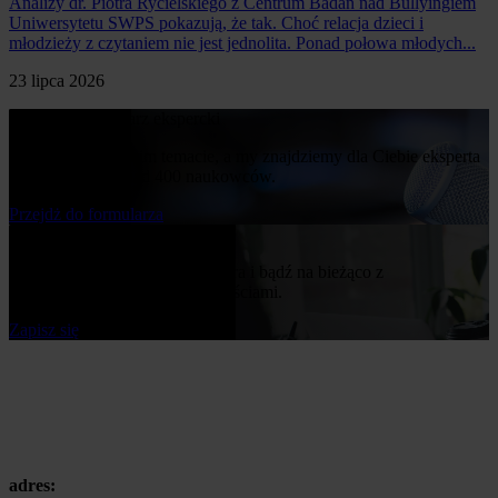
Analizy dr. Piotra Rycielskiego z Centrum Badań nad Bullyingiem
Uniwersytetu SWPS pokazują, że tak. Choć relacja dzieci i
młodzieży z czytaniem nie jest jednolita. Ponad połowa młodych...
23 lipca 2026
Poproś o komentarz ekspercki
Napisz nam o swoim temacie, a my znajdziemy dla Ciebie eksperta
z naszej bazy ponad 400 naukowców.
Przejdż do formularza
Bądź na bieżąco
Zapisz się do naszego newslettera i bądź na bieżąco z
publikowanymi przez nas nowościami.
Zapisz się
adres: