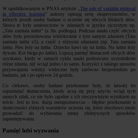
W opublikowanym w PNAS artykule „
The role of variable retrieval
in effective learning
” autorzy opisują serię eksperymentów, w
których prosili osoby badane o uczenie się obcych fińskich słów.
Słowa te były umieszczone w zdaniach w języku ojczystym np.
„Tata zamiata
lattia
” (z fin. podłoga). Podczas nauki część obcych
słów była prezentowana wielokrotnie z tym samym zdaniem (Tata
zamiata
lattia
x5), a część z różnymi zdaniami (np. Tata zamiata
lattia
. Pies leży na
lattia
. Dziecko bawi się na
lattia
. Na
lattia
leży
dywan. Kot biega po
lattia
). Lepszą pamięć tłumaczeń obcych słów
uzyskano, kiedy w ramach cyklu nauki podsuwano uczestnikom
różne zdania, niż wciąż jedno i to samo. Korzyści z takiego sposobu
przyswajania wiedzy widoczne były zarówno bezpośrednio po
badaniu, jak i po upływie 24 godzin.
Co ciekawe, osoby badane przekonane były, że łatwiej im
zapamiętać tłumaczenia, kiedy uczą się przy użyciu wciąż tych
samych zdań, co nie było zgodne z ich rzeczywistym wynikiem na
teście. Jest to tzw. iluzja metapoznawcza – błędne przekonanie o
skuteczności różnych warunków uczenia się, które docelowo może
prowadzić do wybierania mniej efektywnych sposobów
zapamiętywania.
Pamięć lubi wyzwania