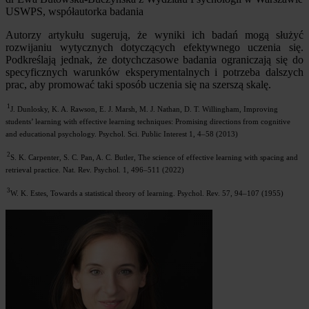
USWPS, współautorka badania
Autorzy artykułu sugerują, że wyniki ich badań mogą służyć
rozwijaniu wytycznych dotyczących efektywnego uczenia się.
Podkreślają jednak, że dotychczasowe badania ograniczają się do
specyficznych warunków eksperymentalnych i potrzeba dalszych
prac, aby promować taki sposób uczenia się na szerszą skalę.
1
J. Dunlosky, K. A. Rawson, E. J. Marsh, M. J. Nathan, D. T. Willingham, Improving
students’ learning with effective learning techniques: Promising directions from cognitive
and educational psychology. Psychol. Sci. Public Interest 1, 4–58 (2013)
2
S. K. Carpenter, S. C. Pan, A. C. Butler, The science of effective learning with spacing and
retrieval practice. Nat. Rev. Psychol. 1, 496–511 (2022)
3
W. K. Estes, Towards a statistical theory of learning. Psychol. Rev. 57, 94–107 (1955)