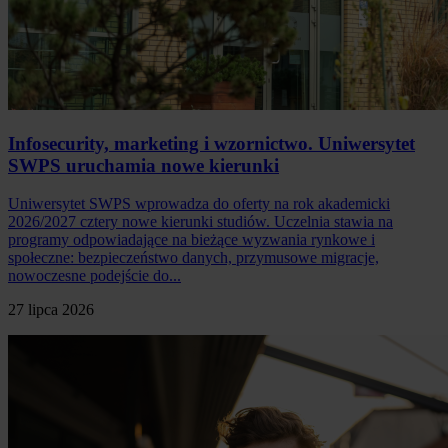
Infosecurity, marketing i wzornictwo. Uniwersytet
SWPS uruchamia nowe kierunki
Uniwersytet SWPS wprowadza do oferty na rok akademicki
2026/2027 cztery nowe kierunki studiów. Uczelnia stawia na
programy odpowiadające na bieżące wyzwania rynkowe i
społeczne: bezpieczeństwo danych, przymusowe migracje,
nowoczesne podejście do...
27 lipca 2026