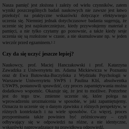
Nasza pamięć jest złożona i zależy od wielu czynników, zatem
wyniki poszczególnych badań naukowych nie zawsze jest łatwo
przełożyć na praktyczne wskazówki dotyczące efektywnego
uczenia się. Niemniej jednak dotychczasowe badania sugerują, że
uczenie się jest najskuteczniejsze, kiedy przywołujemy materiał z
pamięci, a nie tylko czytamy go ponownie, a także kiedy sesje
uczenia się są rozłożone w czasie, a nie skumulowane np. w jeden
wieczór przed egzaminem.
1
2
Czy da się uczyć jeszcze lepiej?
Naukowcy, prof. Maciej Hanczakowski i prof. Katarzyna
Zawadzka z Uniwersytetu im. Adama Mickiewicza w Poznaniu
oraz dr Ewa Butowska-Buczyńska z Wydziału Psychologii w
Warszawie Uniwersytetu SWPS i Paulina Kliś, absolwentka
USWPS, postanowili sprawdzić, czy proces zapamiętywania można
dodatkowo wspomóc. Okazuje się, że jest to możliwe. Potrzebne
jest do tego tzw. zmienne uczenie się, które polega na
wprowadzeniu urozmaicenia w sposobie, w jaki zapamiętujemy.
Oznacza to uczenie się o danym zjawisku z różnych perspektyw, w
różnych kontekstach i na wiele sposobów. Co więcej, proces
przypominania także powinien być zróżnicowany – czyli
odbywający się w odpowiedzi na różne, a nie identyczne,
wskazówki naprowadzające na prawidłową odpowiedź.