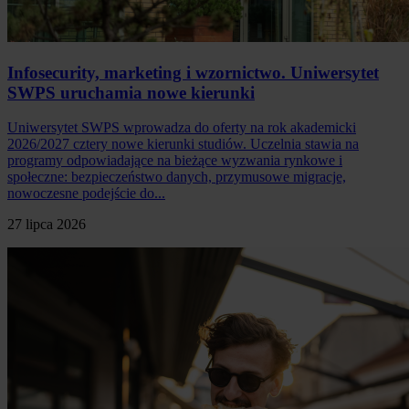
Infosecurity, marketing i wzornictwo. Uniwersytet
SWPS uruchamia nowe kierunki
Uniwersytet SWPS wprowadza do oferty na rok akademicki
2026/2027 cztery nowe kierunki studiów. Uczelnia stawia na
programy odpowiadające na bieżące wyzwania rynkowe i
społeczne: bezpieczeństwo danych, przymusowe migracje,
nowoczesne podejście do...
27 lipca 2026