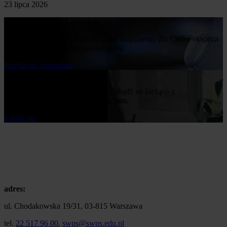
23 lipca 2026
Poproś o komentarz ekspercki
Napisz nam o swoim temacie, a my znajdziemy dla Ciebie eksperta
z naszej bazy ponad 400 naukowców.
Przejdż do formularza
Bądź na bieżąco
Zapisz się do naszego newslettera i bądź na bieżąco z
publikowanymi przez nas nowościami.
Zapisz się
adres:
ul. Chodakowska 19/31, 03-815 Warszawa
tel.
22 517 96 00
,
swps@swps.edu.pl