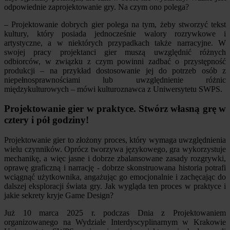
odpowiednie zaprojektowanie gry. Na czym ono polega?
– Projektowanie dobrych gier polega na tym, żeby stworzyć tekst
kultury, który posiada jednocześnie walory rozrywkowe i
artystyczne, a w niektórych przypadkach także narracyjne. W
swojej pracy projektanci gier muszą uwzględnić różnych
odbiorców, w związku z czym powinni zadbać o przystępność
produkcji – na przykład dostosowanie jej do potrzeb osób z
niepełnosprawnościami lub uwzględnienie różnic
międzykulturowych – mówi kulturoznawca z Uniwersytetu SWPS.
Projektowanie gier w praktyce. Stwórz własną grę w
cztery i pół godziny!
Projektowanie gier to złożony proces, który wymaga uwzględnienia
wielu czynników. Oprócz tworzywa językowego, gra wykorzystuje
mechanikę, a więc jasne i dobrze zbalansowane zasady rozgrywki,
oprawę graficzną i narrację - dobrze skonstruowana historia potrafi
wciągnąć użytkownika, angażując go emocjonalnie i zachęcając do
dalszej eksploracji świata gry. Jak wygląda ten proces w praktyce i
jakie sekrety kryje Game Design?
Już 10 marca 2025 r. podczas Dnia z Projektowaniem
organizowanego na Wydziale Interdyscyplinarnym w Krakowie