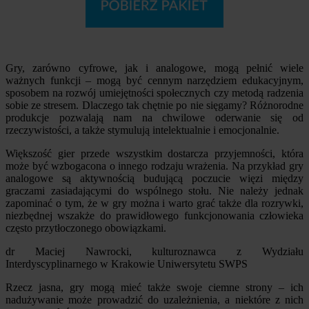
Gry, zarówno cyfrowe, jak i analogowe, mogą pełnić wiele
ważnych funkcji – mogą być cennym narzędziem edukacyjnym,
sposobem na rozwój umiejętności społecznych czy metodą radzenia
sobie ze stresem. Dlaczego tak chętnie po nie sięgamy? Różnorodne
produkcje pozwalają nam na chwilowe oderwanie się od
rzeczywistości, a także stymulują intelektualnie i emocjonalnie.
Większość gier przede wszystkim dostarcza przyjemności, która
może być wzbogacona o innego rodzaju wrażenia. Na przykład gry
analogowe są aktywnością budującą poczucie więzi między
graczami zasiadającymi do wspólnego stołu. Nie należy jednak
zapominać o tym, że w gry można i warto grać także dla rozrywki,
niezbędnej wszakże do prawidłowego funkcjonowania człowieka
często przytłoczonego obowiązkami.
dr Maciej Nawrocki, kulturoznawca z Wydziału
Interdyscyplinarnego w Krakowie Uniwersytetu SWPS
Rzecz jasna, gry mogą mieć także swoje ciemne strony – ich
nadużywanie może prowadzić do uzależnienia, a niektóre z nich