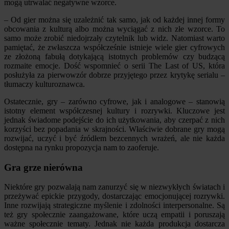
mogą utrwalać negatywne wzorce.
– Od gier można się uzależnić tak samo, jak od każdej innej formy
obcowania z kulturą albo można wyciągać z nich złe wzorce. To
samo może zrobić niedojrzały czytelnik lub widz. Natomiast warto
pamiętać, że zwłaszcza współcześnie istnieje wiele gier cyfrowych
ze złożoną fabułą dotykającą istotnych problemów czy budzącą
rozmaite emocje. Dość wspomnieć o serii The Last of US, która
posłużyła za pierwowzór dobrze przyjętego przez krytykę serialu –
tłumaczy kulturoznawca.
Ostatecznie, gry – zarówno cyfrowe, jak i analogowe – stanowią
istotny element współczesnej kultury i rozrywki. Kluczowe jest
jednak świadome podejście do ich użytkowania, aby czerpać z nich
korzyści bez popadania w skrajności. Właściwie dobrane gry mogą
rozwijać, uczyć i być źródłem bezcennych wrażeń, ale nie każda
dostępna na rynku propozycja nam to zaoferuje.
Gra grze nierówna
Niektóre gry pozwalają nam zanurzyć się w niezwykłych światach i
przeżywać epickie przygody, dostarczając emocjonującej rozrywki.
Inne rozwijają strategiczne myślenie i zdolności interpersonalne. Są
też gry społecznie zaangażowane, które uczą empatii i poruszają
ważne społecznie tematy. Jednak nie każda produkcja dostarcza