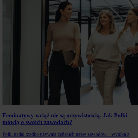
Feminatywy wciąż nie są oczywistością. Jak Polki
mówią o swoich zawodach?
Polki nadal rzadko używają żeńskich nazw zawodów – wynika z