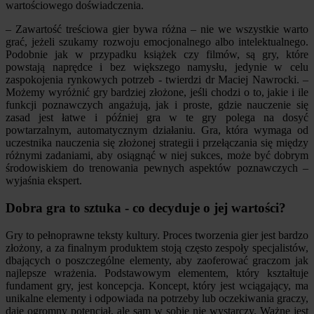
wartościowego doświadczenia.
– Zawartość treściowa gier bywa różna – nie we wszystkie warto
grać, jeżeli szukamy rozwoju emocjonalnego albo intelektualnego.
Podobnie jak w przypadku książek czy filmów, są gry, które
powstają naprędce i bez większego namysłu, jedynie w celu
zaspokojenia rynkowych potrzeb - twierdzi dr Maciej Nawrocki. –
Możemy wyróżnić gry bardziej złożone, jeśli chodzi o to, jakie i ile
funkcji poznawczych angażują, jak i proste, gdzie nauczenie się
zasad jest łatwe i później gra w te gry polega na dosyć
powtarzalnym, automatycznym działaniu. Gra, która wymaga od
uczestnika nauczenia się złożonej strategii i przełączania się między
różnymi zadaniami, aby osiągnąć w niej sukces, może być dobrym
środowiskiem do trenowania pewnych aspektów poznawczych –
wyjaśnia ekspert.
Dobra gra to sztuka - co decyduje o jej wartości?
Gry to pełnoprawne teksty kultury. Proces tworzenia gier jest bardzo
złożony, a za finalnym produktem stoją często zespoły specjalistów,
dbających o poszczególne elementy, aby zaoferować graczom jak
najlepsze wrażenia. Podstawowym elementem, który kształtuje
fundament gry, jest koncepcja. Koncept, który jest wciągający, ma
unikalne elementy i odpowiada na potrzeby lub oczekiwania graczy,
daje ogromny potencjał, ale sam w sobie nie wystarczy. Ważne jest