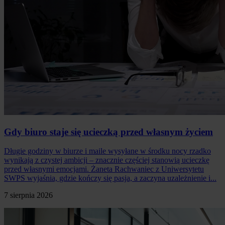
Gdy biuro staje się ucieczką przed własnym życiem
Długie godziny w biurze i maile wysyłane w środku nocy rzadko
wynikają z czystej ambicji – znacznie częściej stanowią ucieczkę
przed własnymi emocjami. Żaneta Rachwaniec z Uniwersytetu
SWPS wyjaśnia, gdzie kończy się pasja, a zaczyna uzależnienie i...
7 sierpnia 2026