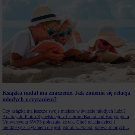
Książka nadal ma znaczenie. Jak zmienia się relacja
młodych z czytaniem?
Czy książka ma jeszcze swoje miejsce w świecie młodych ludzi?
Analizy dr. Piotra Rycielskiego z Centrum Badań nad Bullyingiem
Uniwersytetu SWPS pokazują, że tak. Choć relacja dzieci i
młodzieży z czytaniem nie jest jednolita. Ponad połowa młodych...