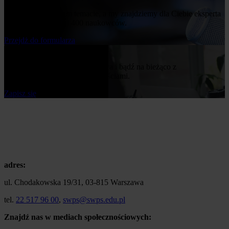
Napisz nam o swoim temacie, a my znajdziemy dla Ciebie eksperta
z naszej bazy ponad 400 naukowców.
Przejdż do formularza
Bądź na bieżąco
Zapisz się do naszego newslettera i bądź na bieżąco z
publikowanymi przez nas nowościami.
Zapisz się
adres:
ul. Chodakowska 19/31, 03-815 Warszawa
tel.
22 517 96 00
,
swps@swps.edu.pl
Znajdź nas w mediach społecznościowych: