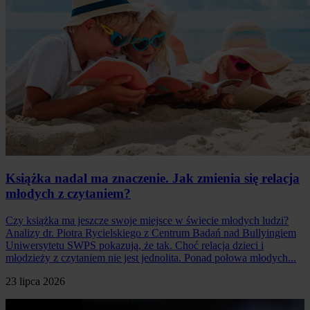
Książka nadal ma znaczenie. Jak zmienia się relacja
młodych z czytaniem?
Czy książka ma jeszcze swoje miejsce w świecie młodych ludzi?
Analizy dr. Piotra Rycielskiego z Centrum Badań nad Bullyingiem
Uniwersytetu SWPS pokazują, że tak. Choć relacja dzieci i
młodzieży z czytaniem nie jest jednolita. Ponad połowa młodych...
23 lipca 2026
Poproś o komentarz ekspercki