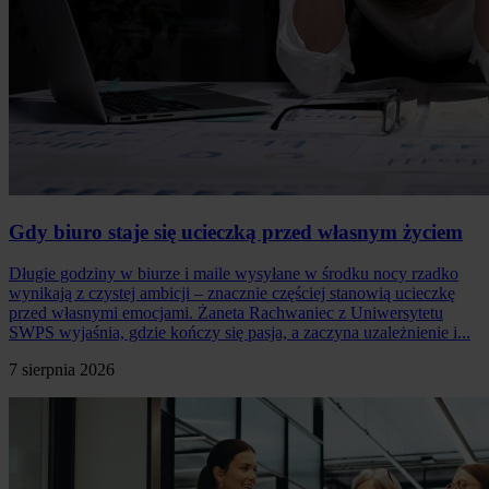
Gdy biuro staje się ucieczką przed własnym życiem
Długie godziny w biurze i maile wysyłane w środku nocy rzadko
wynikają z czystej ambicji – znacznie częściej stanowią ucieczkę
przed własnymi emocjami. Żaneta Rachwaniec z Uniwersytetu
SWPS wyjaśnia, gdzie kończy się pasja, a zaczyna uzależnienie i...
7 sierpnia 2026