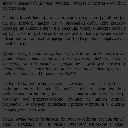
stresora okazała się dla nich prostsza i przez to skuteczna
– wyjaśnia
psycholożka.
Osobie zdrowej łatwiej jest zażartować z czegoś, co ją boli, co jest
dla niej przykre. Inaczej jest w przypadku osób, które przeszły
depresję lub aktualnie się w niej znajdują. Wtedy skuteczna okazuje
się być właśnie dystrakcja, która nie jest trudna i pozwala szybko
odciąć się od samonakręcającego się błędnego koła negatywnych
myśli i emocji.
Wynik naszego badania wydaje się ważny, bo może nas ostrzec
przed stosowaniem humoru, który uważany jest za ogólnie
korzystny, ale dla niektórych pacjentów – jeśli jest stosowany
nieumiejętnie — może być nieskuteczny, a nawet niebezpieczny
–
podkreśla badaczka Uniwersytetu SWPS.
Dr Braniecka podkreśla, że wynik uzyskany przez jej zespół to na
razie pojedyncze badanie. By można było stosować terapię z
wykorzystaniem humoru, prac na ten temat powinno być więcej i
powinny być przeprowadzone również na innych grupach
pacjentów i w różnych sytuacjach i przede wszystkim w dłuższej
perspektywie czasowej.
Nasze wyniki mogą inspirować do przeprowadzeniu szeregu innych
badań. Pokazują, że nie można przenosić wniosków z badań