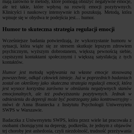
mają zarówno te metody, które pomogą obniżyć negatywne emocje,
ale też takie, które wpłyną na rozwój emocji pozytywnych.
Klinicyści i naukowcy intensywnie ich poszukują. Metodą, która
wpisuje się w obydwa te podejścia jest… humor.
Humor to skuteczna strategia regulacji emocji
Wcześniejsze badania potwierdzają, że wykorzystanie humoru w
sytuacji, która wiąże się ze stresem skutkuje lepszym zdrowiem
psychicznym, wyższym dobrostanem, większą pewnością siebie,
częstszymi kontaktami społecznymi i większą satysfakcją z tych
kontaktów.
Humor jest metodą wpływania na własne emocje stosowaną
powszechnie, odkąd człowiek istnieje. Już w poprzednich badaniach
został on określony jako skuteczna strategia regulacji emocji, która
jest wysoce korzystna zarówno w obniżaniu negatywnych stanów
emocjonalnych, ale też podwyższaniu pozytywnych. Jednak w
odniesieniu do depresji może być postrzegany jako kontrowersyjny
-
mówi dr Anna Braniecka z Instytutu Psychologii Uniwersytetu
SWPS w Warszawie.
Badaczka z Uniwersytetu SWPS, która przez wiele lat pracowała z
osobami chorującymi na depresję, podkreśla, że jednym z objawów
tej choroby jest anhedonia, czyli niezdolność, trudność przeżywania