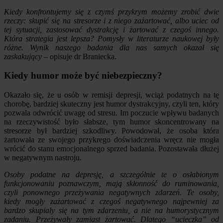
Kiedy konfrontujemy się z czymś przykrym możemy zrobić dwie
rzeczy: skupić się na stresorze i z niego zażartować, albo uciec od
tej sytuacji, zastosować dystrakcję i żartować z czegoś innego.
Która strategia jest lepsza? Pomysły w literaturze naukowej były
różne. Wynik naszego badania dla nas samych okazał się
zaskakujący
– opisuje dr Braniecka.
Kiedy humor może być niebezpieczny?
Okazało się, że u osób w remisji depresji, wciąż podatnych na tę
chorobę, bardziej skuteczny jest humor dystrakcyjny, czyli ten, który
pozwala odwrócić uwagę od stresu. Im poczucie wpływu badanych
na rzeczywistość było słabsze, tym humor skoncentrowany na
stresorze był bardziej szkodliwy. Powodował, że osoba która
żartowała ze swojego przykrego doświadczenia wręcz nie mogła
wrócić do stanu emocjonalnego sprzed badania. Pozostawała dłużej
w negatywnym nastroju.
Osoby podatne na depresję, a szczególnie te o osłabionym
funkcjonowaniu poznawczym, mają skłonność do ruminowania,
czyli ponownego przeżywania negatywnych zdarzeń. Te osoby,
kiedy mogły zażartować z czegoś negatywnego najpewniej za
bardzo skupiały się na tym zdarzeniu, a nie na humorystycznym
zadaniu. Przeżywały zamiast żartować. Dlatego “ucieczka” od