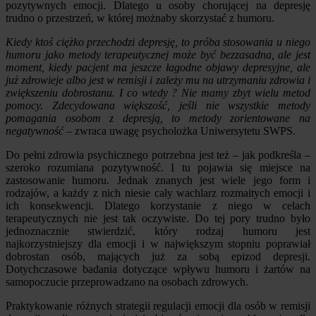
pozytywnych emocji. Dlatego u osoby chorującej na depresję
trudno o przestrzeń, w której możnaby skorzystać z humoru.
Kiedy ktoś ciężko przechodzi depresję, to próba stosowania u niego
humoru jako metody terapeutycznej może być bezzasadna, ale jest
moment, kiedy pacjent ma jeszcze łagodne objawy depresyjne, ale
już zdrowieje albo jest w remisji i zależy mu na utrzymaniu zdrowia i
zwiększeniu dobrostanu. I co wtedy ? Nie mamy zbyt wielu metod
pomocy. Zdecydowana większość, jeśli nie wszystkie metody
pomagania osobom z depresją, to metody zorientowane na
negatywność
– zwraca uwagę psycholożka Uniwersytetu SWPS.
Do pełni zdrowia psychicznego potrzebna jest też – jak podkreśla –
szeroko rozumiana pozytywność. I tu pojawia się miejsce na
zastosowanie humoru. Jednak znanych jest wiele jego form i
rodzajów, a każdy z nich niesie cały wachlarz rozmaitych emocji i
ich konsekwencji. Dlatego korzystanie z niego w celach
terapeutycznych nie jest tak oczywiste. Do tej pory trudno było
jednoznacznie stwierdzić, który rodzaj humoru jest
najkorzystniejszy dla emocji i w największym stopniu poprawiał
dobrostan osób, mających już za sobą epizod depresji.
Dotychczasowe badania dotyczące wpływu humoru i żartów na
samopoczucie przeprowadzano na osobach zdrowych.
Praktykowanie różnych strategii regulacji emocji dla osób w remisji