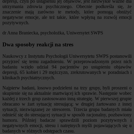
depresji, czyli po ustąpieniu jej objawów, jest niezwykle ważne dla
utrzymania zdrowia psychicznego. Obecnie podkreśla się, że
znaczenie mają zarówno te metody, które pomogą obniżyć
negatywne emocje, ale też takie, które wpłyną na rozwój emocji
pozytywnych.
dr Anna Braniecka, psycholożka, Uniwersytet SWPS
Dwa sposoby reakcji na stres
Naukowcy z Instytutu Psychologii Uniwersytetu SWPS postanowili
przyjrzeć się temu zagadnieniu. W przeprowadzonym przez nich
badaniu wzięło udział 94 pacjentów po ustąpieniu objawów
depresji, 65 kobiet i 29 mężczyzn, zrekrutowanych w poradniach i
klinikach psychiatrycznych.
Najpierw badani, losowo podzieleni na trzy grupy, byli proszeni o
skupienie się na aktualnie martwiącej ich sprawie. Następnie wobec
każdej z trzech grup zastosowano inną strategię. W pierwszej grupie
obracano w żart sytuację stresującą; w drugiej żartowano z innej
sytuacji, niezwiązanej ze stresorem. Trzecia grupa badanych miała
odnieść się do stresującej sytuacji w sposób racjonalny, pozbawiony
humoru. Później badacze sprawdzili poziom pozytywnych i
negatywnych emocji, stresu i natrętnych myśli pojawiających się u
badanych w różnych odstępach czasu.