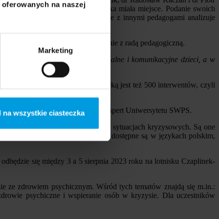
i oferowanych na naszej
wybierając kategorię przemocy, jaka miała miejsce. Podanie swoich
yciela - interwenta, który wspólnie z innymi pedagogami analizuje
zdiagnozowanych problemów wspólnie z radą pedagogiczną.
Marketing
czą, relacyjną, problemy emocjonalne i komunikacyjne dzieci, a w
ogów, psychologów. Pod jego opieką jest też 500 interwentów, czyli
sychologią dziecięcą
- podkreślił ekspert Uniwersytetu SWPS.
 na wszystkie ciasteczka
m szkoły odpowiednie reagowanie w sytuacjach kryzysowych. Są one
wych. Materiały, a także system, dostępne są w językach polskim,
dbędzie się między 3 a 5 sierpnia 2023 roku na lotnisku Czaplinek-
ie ze zdrowiem psychicznym. Wśród tych tematów znajdą się m.in.:
zdrowie psychiczne i wspieranie osób w kryzysie. Dla uczestników