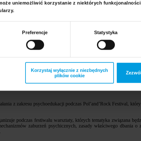
może uniemożliwić korzystanie z niektórych funkcjonalnośc
zemocy przez ucznia. Wystarczy, że zgłosi on incydent w aplikacji, 
ularzy.
awnić imię czy klasę, do której chodzi. Zgłoszenie trafia do naucz
kole, przygotowywanie raportów w formie zestawień i analizowanie 
Preferencje
Statystyka
wych. Ten system ma działać po to, aby niwelować przemoc rówieśni
likacji, Piotr Ciszek z Uniwersytetu SWPS.
szkołach, w jego ramach przeszkolono kilka tysięcy nauczycieli pedag
Korzystaj wyłącznie z niezbędnych
, że można systemowo rozwiązywać problemy związane z psychiatrią i p
Zezwól
plików cookie
erują materiały prewencyjne i interwencyjne ułatwiające pracowniko
ch problem agresji oraz psychologicznych mechanizmów okołoprzemoco
ia z zakresu psychoedukacji podczas Pol’and’Rock Festival, który o
nizuje podczas festiwalu warsztaty, których tematyka związana będz
e mechanizmów zaburzeń psychicznych, zasady właściwego dbania o 
.