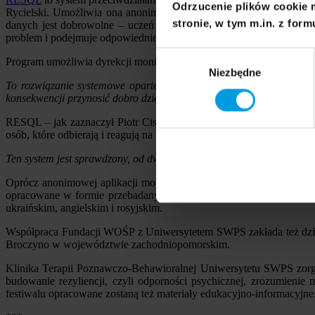
Odrzucenie plików cookie 
Rycielski. Umożliwia ona anonimowe powiadomienie o incydencie pr
stronie, w tym m.in. z form
danych jest dobrowolne – uczeń może zachować anonimowość albo uj
problem i podejmuje odpowiednie działania.
Wybór
Program umożliwia dyrekcji monitorowanie problemu przemocy w sz
Niezbędne
zgody
To rozwiązanie systemowe oparte na solidnych fundamentach nauko
konsekwencji przynosić dobro dzieci
- powiedział jeden z twórców ap
RESQL – jak zaznaczył Piotr Ciszek - jest obecny już w ponad 100 
osób, które odbierają i reagują na powiadomienia uczennic i uczniów.
Ten system jest sprawdzony, od dwóch lat działa na rynku i pokazuje
Oprócz anonimowej aplikacji mobilnej dla dzieci twórcy RESQL of
opracowane w formie przebadanych scenariuszy lekcji poruszający
ukraińskim, angielskim i rosyjskim.
Współpraca Fundacji WOŚP z Uniwersytetem SWPS zakłada też działan
Broczyno w województwie zachodniopomorskim.
Klinika Terapii Poznawczo-Behawioralnej Uniwersytetu SWPS zorga
budowanie rezyliencji, czyli odporności psychicznej, zrozumieni
festiwalu opracowane zostaną też materiały edukacyjno-informacyjne