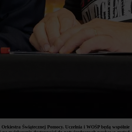
Orkiestra Świątecznej Pomocy. Uczelnia i WOŚP będą wspólnie