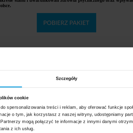
zakresie stanu i uwarunkowań zdrowia psychicznego oraz wpływa
olsce.
ia na rzecz podniesienia świadomości dotyczącej stanu i uwarunkow
 dla 50 placówek oświatowych w Polsce. Przewiduje też prowadzeni
s Pol’and’Rock Festival.
ys relacji, kryzys ekonomiczny to wszystko wpływa na to, jak się czu
m polega na tym, że najczęściej o tym kryzysie się mówi, a my z Wi
Szczegóły
, aby pomoc psychologiczna oparta na potwierdzonych naukowo metod
ii
- powiedział rektor Uniwersytetu SWPS prof. Roman Cieślak.
ziecięcej i młodzieżowej przeznaczyła już ponad 4 miliony złotych.
 plików cookie
do spersonalizowania treści i reklam, aby oferować funkcje sp
am RESQL jest dedykowany szkołom, bardzo nam się spodobał i chcem
ormacje o tym, jak korzystasz z naszej witryny, udostępniamy p
ć do polskich szkół, mówić o tym dużo, aby ten stan ducha w polskich
Partnerzy mogą połączyć te informacje z innymi danymi otrzym
nia z ich usług.
o skład wchodzi aplikacja mobilna, powstała na Uniwersytecie SWPS. 