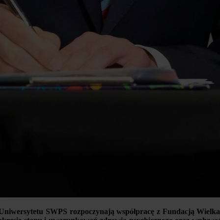
 Uniwersytetu SWPS rozpoczynają współpracę z Fundacją Wielka 