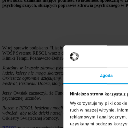
prowadzić działania mające podnieść świadomość społeczną w 
psychologicznych, służących poprawie zdrowia psychicznego w P
W tej sprawie podpisano “List intencyjny w zakresie współdziałan
WOŚP Systemu RESQL wraz z dostępami do aplikacji mobilnej RESQL
Kliniki Terapii Poznawczo-Behawioralnej Uniwersytetu SWPS podcza
Jesteśmy w kryzysie zdrowia psychicznego. Kryzys klimatyczny, kryz
ludzie, którzy nie mogą skorzystać z odpowiedniej pomocy. Proble
Zgoda
Orkiestrze ogromnie dziękujemy. Chcemy współpracować z Fundacją
Festival, Festiwalu Dobra, który dla wielu z nas jest także formą terap
Jerzy Owsiak zaznaczył, że Fundacja WOŚP na pomoc psychiatrii d
Niniejsza strona korzysta z
psychicznej uczniów.
Wykorzystujemy pliki cookie 
Razem z RESQL będziemy mogli działać w polskich szkołach. Progr
ruch w naszej witrynie. Inf
wdrożeń, aby także dzięki naszej determinacji i możliwościom trafi
reklamowym i analitycznym. 
Orkiestry Świątecznej Pomocy.
uzyskanymi podczas korzysta
RESQL
to system przeciwdziałania przemocy rówieśniczej, w któreg