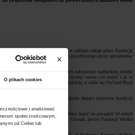
ć na zwiększenie dostępności do potwierdzonych naukowo metod
ań zdrowia psychicznego”. Współpraca zakłada zakup przez Fundację
e warsztatów dotyczących zdrowia psychicznego przez specjalistów
jemy w Polsce i na świecie. Ten kryzys odczuwają najbardziej młodzi
elką Orkiestrą Świątecznej Pomocy chcemy razem coś zrobić i za to
O plikach cookies
ach była dostępna dla dzieci, młodzieży, a także na Pol’and’Rock
 WOŚP chce włączyć się też w działania służące poprawie kondycji
ołecznościowe i analizować
y w tym uczestniczyć. Postanowiliśmy kupić na początek 50 takich
artnerom społecznościowym,
 szkołach podnieść
- podkreślił Jerzy Owsiak, prezes Fundacji Wielka
anymi od Ciebie lub
Jej twórcami są dr Małgorzata Wójcik, dr Radosław Kaczan i dr Piotr