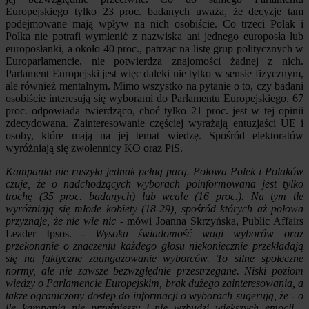
Europejskiego tylko 23 proc. badanych uważa, że decyzje tam
podejmowane mają wpływ na nich osobiście. Co trzeci Polak i
Polka nie potrafi wymienić z nazwiska ani jednego europosła lub
europosłanki, a około 40 proc., patrząc na listę grup politycznych w
Europarlamencie, nie potwierdza znajomości żadnej z nich.
Parlament Europejski jest więc daleki nie tylko w sensie fizycznym,
ale również mentalnym. Mimo wszystko na pytanie o to, czy badani
osobiście interesują się wyborami do Parlamentu Europejskiego, 67
proc. odpowiada twierdząco, choć tylko 21 proc. jest w tej opinii
zdecydowana. Zainteresowanie częściej wyrażają entuzjaści UE i
osoby, które mają na jej temat wiedzę. Spośród elektoratów
wyróżniają się zwolennicy KO oraz PiS.
Kampania nie ruszyła jednak pełną parą. Połowa Polek i Polaków
czuje, że o nadchodzących wyborach poinformowana jest tylko
trochę (35 proc. badanych) lub wcale (16 proc.). Na tym tle
wyróżniają się młode kobiety (18-29), spośród których aż połowa
przyznaje, że nie wie nic
- mówi Joanna Skrzyńska, Public Affairs
Leader Ipsos.
- Wysoka świadomość wagi wyborów oraz
przekonanie o znaczeniu każdego głosu niekoniecznie przekładają
się na faktyczne zaangażowanie wyborców. To silne społeczne
normy, ale nie zawsze bezwzględnie przestrzegane. Niski poziom
wiedzy o Parlamencie Europejskim, brak dużego zainteresowania, a
także ograniczony dostęp do informacji o wyborach sugerują, że - o
ile kampania nie przyśpieszy i nie wzbudzi większych emocji -