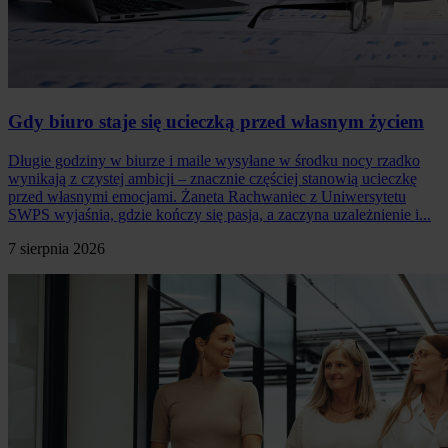
Gdy biuro staje się ucieczką przed własnym życiem
Długie godziny w biurze i maile wysyłane w środku nocy rzadko
wynikają z czystej ambicji – znacznie częściej stanowią ucieczkę
przed własnymi emocjami. Żaneta Rachwaniec z Uniwersytetu
SWPS wyjaśnia, gdzie kończy się pasja, a zaczyna uzależnienie i...
7 sierpnia 2026