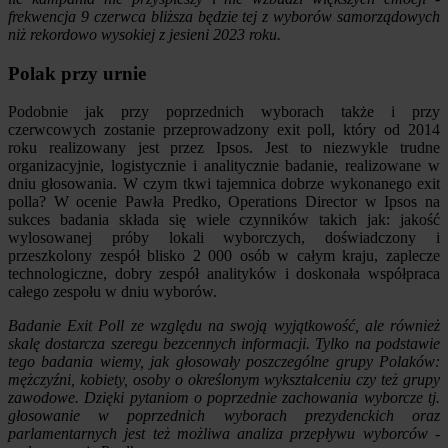
frekwencja 9 czerwca bliższa będzie tej z wyborów samorządowych
niż rekordowo wysokiej z jesieni 2023 roku.
Polak przy urnie
Podobnie jak przy poprzednich wyborach także i przy
czerwcowych zostanie przeprowadzony exit poll, który od 2014
roku realizowany jest przez Ipsos. Jest to niezwykle trudne
organizacyjnie, logistycznie i analitycznie badanie, realizowane w
dniu głosowania. W czym tkwi tajemnica dobrze wykonanego exit
polla? W ocenie Pawła Predko, Operations Director w Ipsos na
sukces badania składa się wiele czynników takich jak: jakość
wylosowanej próby lokali wyborczych, doświadczony i
przeszkolony zespół blisko 2 000 osób w całym kraju, zaplecze
technologiczne, dobry zespół analityków i doskonała współpraca
całego zespołu w dniu wyborów.
Badanie Exit Poll ze względu na swoją wyjątkowość, ale również
skalę dostarcza szeregu bezcennych informacji. Tylko na podstawie
tego badania wiemy, jak głosowały poszczególne grupy Polaków:
mężczyźni, kobiety, osoby o określonym wykształceniu czy też grupy
zawodowe. Dzięki pytaniom o poprzednie zachowania wyborcze tj.
głosowanie w poprzednich wyborach prezydenckich oraz
parlamentarnych jest też możliwa analiza przepływu wyborców
-