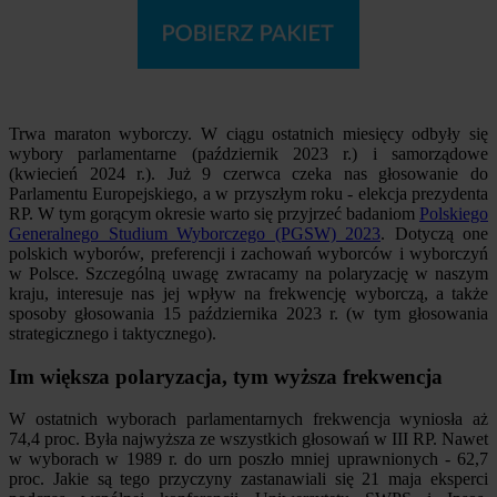
Trwa maraton wyborczy. W ciągu ostatnich miesięcy odbyły się
wybory parlamentarne (październik 2023 r.) i samorządowe
(kwiecień 2024 r.). Już 9 czerwca czeka nas głosowanie do
Parlamentu Europejskiego, a w przyszłym roku - elekcja prezydenta
RP. W tym gorącym okresie warto się przyjrzeć badaniom
Polskiego
Generalnego Studium Wyborczego (PGSW) 2023
. Dotyczą one
polskich wyborów, preferencji i zachowań wyborców i wyborczyń
w Polsce. Szczególną uwagę zwracamy na polaryzację w naszym
kraju, interesuje nas jej wpływ na frekwencję wyborczą, a także
sposoby głosowania 15 października 2023 r. (w tym głosowania
strategicznego i taktycznego).
Im większa polaryzacja, tym wyższa frekwencja
W ostatnich wyborach parlamentarnych frekwencja wyniosła aż
74,4 proc. Była najwyższa ze wszystkich głosowań w III RP. Nawet
w wyborach w 1989 r. do urn poszło mniej uprawnionych - 62,7
proc. Jakie są tego przyczyny zastanawiali się 21 maja eksperci