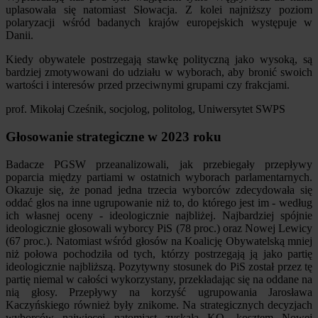
uplasowała się natomiast Słowacja. Z kolei najniższy poziom
polaryzacji wśród badanych krajów europejskich występuje w
Danii.
Kiedy obywatele postrzegają stawkę polityczną jako wysoką, są
bardziej zmotywowani do udziału w wyborach, aby bronić swoich
wartości i interesów przed przeciwnymi grupami czy frakcjami.
prof. Mikołaj Cześnik, socjolog, politolog, Uniwersytet SWPS
Głosowanie strategiczne w 2023 roku
Badacze PGSW przeanalizowali, jak przebiegały przepływy
poparcia między partiami w ostatnich wyborach parlamentarnych.
Okazuje się, że ponad jedna trzecia wyborców zdecydowała się
oddać głos na inne ugrupowanie niż to, do którego jest im - według
ich własnej oceny - ideologicznie najbliżej. Najbardziej spójnie
ideologicznie głosowali wyborcy PiS (78 proc.) oraz Nowej Lewicy
(67 proc.). Natomiast wśród głosów na Koalicję Obywatelską mniej
niż połowa pochodziła od tych, którzy postrzegają ją jako partię
ideologicznie najbliższą. Pozytywny stosunek do PiS został przez tę
partię niemal w całości wykorzystany, przekładając się na oddane na
nią głosy. Przepływy na korzyść ugrupowania Jarosława
Kaczyńskiego również były znikome. Na strategicznych decyzjach
wyborców najwięcej natomiast zyskała KO, kosztem Nowej