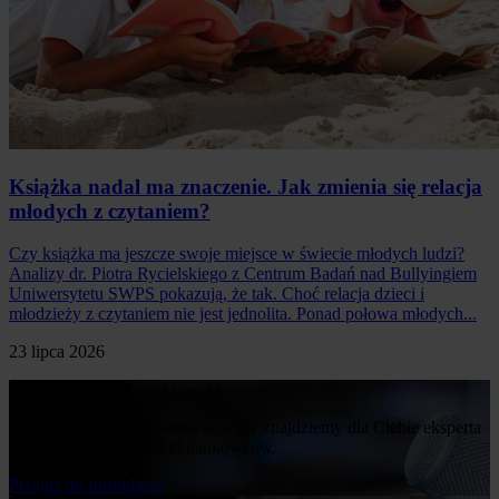
Książka nadal ma znaczenie. Jak zmienia się relacja
młodych z czytaniem?
Czy książka ma jeszcze swoje miejsce w świecie młodych ludzi?
Analizy dr. Piotra Rycielskiego z Centrum Badań nad Bullyingiem
Uniwersytetu SWPS pokazują, że tak. Choć relacja dzieci i
młodzieży z czytaniem nie jest jednolita. Ponad połowa młodych...
23 lipca 2026
Poproś o komentarz ekspercki
Napisz nam o swoim temacie, a my znajdziemy dla Ciebie eksperta
z naszej bazy ponad 400 naukowców.
Przejdż do formularza