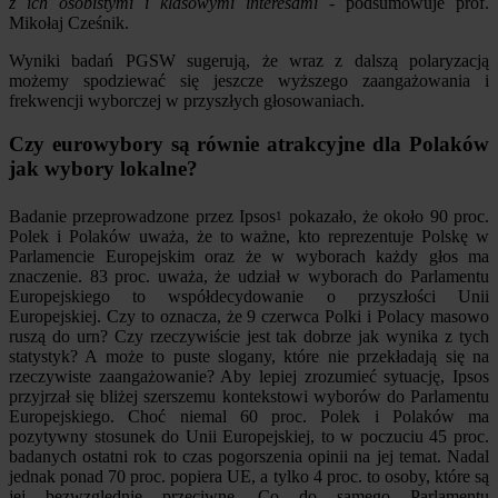
z ich osobistymi i klasowymi interesami
- podsumowuje prof.
Mikołaj Cześnik.
Wyniki badań PGSW sugerują, że wraz z dalszą polaryzacją
możemy spodziewać się jeszcze wyższego zaangażowania i
frekwencji wyborczej w przyszłych głosowaniach.
Czy eurowybory są równie atrakcyjne dla Polaków
jak wybory lokalne?
Badanie przeprowadzone przez Ipsos
pokazało, że około 90 proc.
1
Polek i Polaków uważa, że to ważne, kto reprezentuje Polskę w
Parlamencie Europejskim oraz że w wyborach każdy głos ma
znaczenie. 83 proc. uważa, że udział w wyborach do Parlamentu
Europejskiego to współdecydowanie o przyszłości Unii
Europejskiej. Czy to oznacza, że 9 czerwca Polki i Polacy masowo
ruszą do urn? Czy rzeczywiście jest tak dobrze jak wynika z tych
statystyk? A może to puste slogany, które nie przekładają się na
rzeczywiste zaangażowanie? Aby lepiej zrozumieć sytuację, Ipsos
przyjrzał się bliżej szerszemu kontekstowi wyborów do Parlamentu
Europejskiego. Choć niemal 60 proc. Polek i Polaków ma
pozytywny stosunek do Unii Europejskiej, to w poczuciu 45 proc.
badanych ostatni rok to czas pogorszenia opinii na jej temat. Nadal
jednak ponad 70 proc. popiera UE, a tylko 4 proc. to osoby, które są
jej bezwzględnie przeciwne. Co do samego Parlamentu