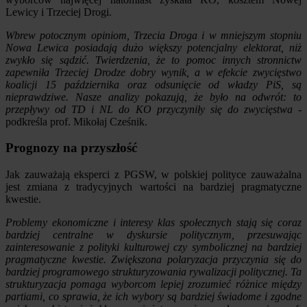
Lewicy i Trzeciej Drogi.
Wbrew potocznym opiniom, Trzecia Droga i w mniejszym stopniu
Nowa Lewica posiadają dużo większy potencjalny elektorat, niż
zwykło się sądzić. Twierdzenia, że to pomoc innych stronnictw
zapewniła Trzeciej Drodze dobry wynik, a w efekcie zwycięstwo
koalicji 15 października oraz odsunięcie od władzy PiS, są
nieprawdziwe. Nasze analizy pokazują, że było na odwrót: to
przepływy od TD i NL do KO przyczyniły się do zwycięstwa
-
podkreśla prof. Mikołaj Cześnik.
Prognozy na przyszłość
Jak zauważają eksperci z PGSW, w polskiej polityce zauważalna
jest zmiana z tradycyjnych wartości na bardziej pragmatyczne
kwestie.
Problemy ekonomiczne i interesy klas społecznych stają się coraz
bardziej centralne w dyskursie politycznym, przesuwając
zainteresowanie z polityki kulturowej czy symbolicznej na bardziej
pragmatyczne kwestie. Zwiększona polaryzacja przyczynia się do
bardziej programowego strukturyzowania rywalizacji politycznej. Ta
strukturyzacja pomaga wyborcom lepiej zrozumieć różnice między
partiami, co sprawia, że ich wybory są bardziej świadome i zgodne