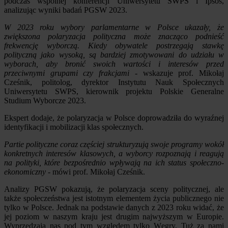
podczas wspólnej konferencji Uniwersytetu SWPS i Ipsos,
analizując wyniki badań PGSW 2023.
W 2023 roku wybory parlamentarne w Polsce ukazały, że
zwiększona polaryzacja polityczna może znacząco podnieść
frekwencję wyborczą. Kiedy obywatele postrzegają stawkę
polityczną jako wysoką, są bardziej zmotywowani do udziału w
wyborach, aby bronić swoich wartości i interesów przed
przeciwnymi grupami czy frakcjami
- wskazuje prof. Mikołaj
Cześnik, politolog, dyrektor Instytutu Nauk Społecznych
Uniwersytetu SWPS, kierownik projektu Polskie Generalne
Studium Wyborcze 2023.
Ekspert dodaje, że polaryzacja w Polsce doprowadziła do wyraźnej
identyfikacji i mobilizacji klas społecznych.
Partie polityczne coraz częściej strukturyzują swoje programy wokół
konkretnych interesów klasowych, a wyborcy rozpoznają i reagują
na polityki, które bezpośrednio wpływają na ich status społeczno-
ekonomiczny
- mówi prof. Mikołaj Cześnik.
Analizy PGSW pokazują, że polaryzacja sceny politycznej, ale
także społeczeństwa jest istotnym elementem życia publicznego nie
tylko w Polsce. Jednak na podstawie danych z 2023 roku widać, że
jej poziom w naszym kraju jest drugim najwyższym w Europie.
Wyprzedzają nas pod tym względem tylko Węgry. Tuż za nami