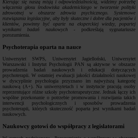
Kierując się naszą misją i odpowiedzialnością, widzimy potrzebę
włączenia głosu środowiska akademickiego w tworzenie polityki
zdrowotnej w obszarze zdrowia psychicznego. Systemowe
rozwiązania legislacyjne, aby były skuteczne i dobre dla pacjentów i
klientów, powinny być oparte na eksperckiej wiedzy, popartej
wynikami badań naukowych
- podkreślają sygnatariusze
porozumienia.
Psychoterapia oparta na nauce
Uniwersytet SWPS, Uniwersytet Jagielloński, Uniwersytet
Warszawski i Instytut Psychologii PAN są aktywne w obszarze
prowadzenia badań naukowych i edukacji dotyczących
psychoterapii. W ostatniej ewaluacji jakości działalności naukowej
w dyscyplinie psychologia przyznano im najwyższą kategorię
naukową (A+). Na uniwersytetach i w instytucie pracują osoby
reprezentujące różne szkoły psychoterapeutyczne. Jednak łączy ich
wspólne przekonanie o potrzebie promowania i rozwijania takich
interwencji psychologicznych i sposobów prowadzenia
psychoterapii, których skuteczność poparta jest wynikami badań
naukowych.
Naukowcy gotowi do współpracy z legislatorami