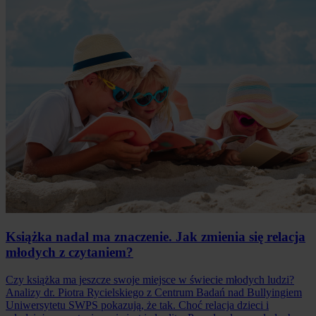
Książka nadal ma znaczenie. Jak zmienia się relacja
młodych z czytaniem?
Czy książka ma jeszcze swoje miejsce w świecie młodych ludzi?
Analizy dr. Piotra Rycielskiego z Centrum Badań nad Bullyingiem
Uniwersytetu SWPS pokazują, że tak. Choć relacja dzieci i