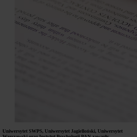
Uniwersytet SWPS, Uniwersytet Jagielloński, Uniwersytet
Warszawski oraz Instytut Psychologii PAN zawarły