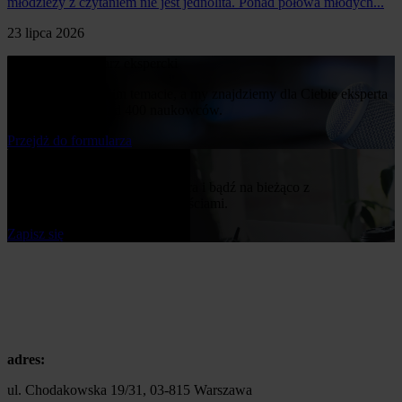
młodzieży z czytaniem nie jest jednolita. Ponad połowa młodych...
23 lipca 2026
Poproś o komentarz ekspercki
Napisz nam o swoim temacie, a my znajdziemy dla Ciebie eksperta
z naszej bazy ponad 400 naukowców.
Przejdż do formularza
Bądź na bieżąco
Zapisz się do naszego newslettera i bądź na bieżąco z
publikowanymi przez nas nowościami.
Zapisz się
adres:
ul. Chodakowska 19/31, 03-815 Warszawa