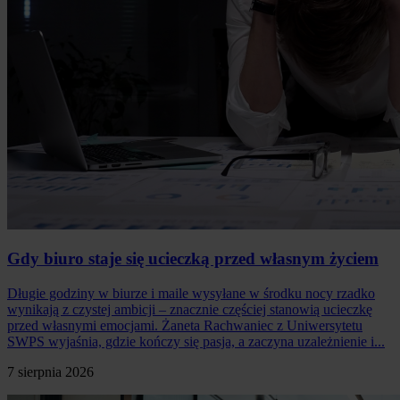
Gdy biuro staje się ucieczką przed własnym życiem
Długie godziny w biurze i maile wysyłane w środku nocy rzadko
wynikają z czystej ambicji – znacznie częściej stanowią ucieczkę
przed własnymi emocjami. Żaneta Rachwaniec z Uniwersytetu
SWPS wyjaśnia, gdzie kończy się pasja, a zaczyna uzależnienie i...
7 sierpnia 2026