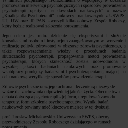
W ramach podpisanego „Porozumienia o współpracy w obszarze
promowania interwencji psychologicznych i sposobów prowadzenia
psychoterapii opartych na dowodach naukowych” o nazwie
„Koalicja dla Psychoterapii” naukowcy i naukowczynie z USWPS,
UJ, UW oraz IP PAN stworzyli kilkuosobowy Zespół Roboczy,
który będzie realizował założenia porozumienia.
Jego celem jest m.in. dzielenie się ekspertyzami i służenie
konsultacjami osobom i instytucjom zaangażowanym w tworzenie i
realizację polityki zdrowotnej w obszarze zdrowia psychicznego, a
także rozpowszechnianie wiedzy o procedurach badania
skuteczności psychoterapii, propagowanie metod prowadzenia
psychoterapii, których skuteczność została udowodniona w
wysokiej jakości badaniach naukowych oraz promowanie
współpracy pomiędzy badaczami i psychoterapeutami, mającej na
celu naukową weryfikację sposobów prowadzenia terapii.
Zdrowie psychiczne oraz jego ochrona i leczenie są niezwykle
ważne dla zachowania odpowiedniej jakości życia. Obecnie trwa
debata dotycząca psychoterapii - jej form, uregulowań zawodu
terapeuty, form szkolenia psychoterapeutów. Wyniki badań
naukowych powinny mieć kluczowe miejsce w tej dyskusji.
prof. Jarosław Michałowski z Uniwersytetu SWPS, obecny
przewodniczący Zespołu Roboczego działającego w ramach
porozumienia