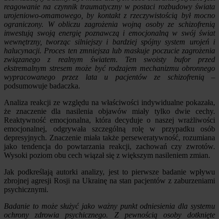
reagowanie na czynnik traumatyczny w postaci rozbudowy świata
urojeniowo-omamowego, by kontakt z rzeczywistością był mocno
ograniczony. W obliczu zagrożenia wojną osoby ze schizofrenią
inwestują swoją energię poznawczą i emocjonalną w swój świat
wewnętrzny, tworząc silniejszy i bardziej spójny system urojeń i
halucynacji. Proces ten zmniejsza lub maskuje poczucie zagrożenia
związanego z realnym światem. Ten swoisty bufor przed
ekstremalnym stresem może być rodzajem mechanizmu obronnego
wypracowanego przez lata u pacjentów ze schizofrenią
–
podsumowuje badaczka.
Analiza reakcji ze względu na właściwości indywidualne pokazała,
że znaczenie dla nasilenia objawów miały tylko dwie cechy.
Reaktywność emocjonalna, która decyduje o naszej wrażliwości
emocjonalnej, odgrywała szczególną rolę w przypadku osób
depresyjnych. Znaczenie miała także perseweratywność, rozumiana
jako tendencja do powtarzania reakcji, zachowań czy zwrotów.
Wysoki poziom obu cech wiązał się z większym nasileniem zmian.
Jak podkreślają autorki analizy, jest to pierwsze badanie wpływu
zbrojnej agresji Rosji na Ukrainę na stan pacjentów z zaburzeniami
psychicznymi.
Badanie to może służyć jako ważny punkt odniesienia dla systemu
ochrony zdrowia psychicznego. Z pewnością osoby dotknięte