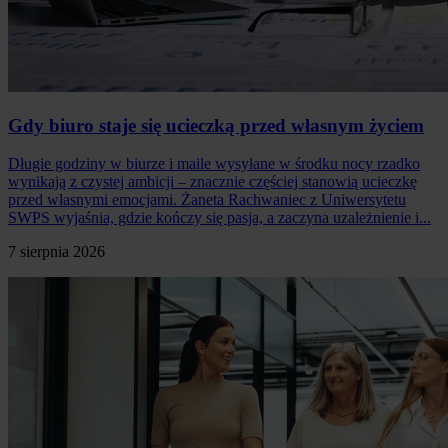
Gdy biuro staje się ucieczką przed własnym życiem
Długie godziny w biurze i maile wysyłane w środku nocy rzadko
wynikają z czystej ambicji – znacznie częściej stanowią ucieczkę
przed własnymi emocjami. Żaneta Rachwaniec z Uniwersytetu
SWPS wyjaśnia, gdzie kończy się pasja, a zaczyna uzależnienie i...
7 sierpnia 2026