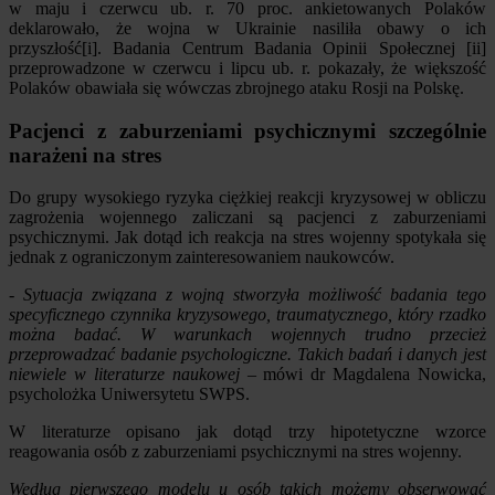
w maju i czerwcu ub. r. 70 proc. ankietowanych Polaków
deklarowało, że wojna w Ukrainie nasiliła obawy o ich
przyszłość[i]. Badania Centrum Badania Opinii Społecznej [ii]
przeprowadzone w czerwcu i lipcu ub. r. pokazały, że większość
Polaków obawiała się wówczas zbrojnego ataku Rosji na Polskę.
Pacjenci z zaburzeniami psychicznymi szczególnie
narażeni na stres
Do grupy wysokiego ryzyka ciężkiej reakcji kryzysowej w obliczu
zagrożenia wojennego zaliczani są pacjenci z zaburzeniami
psychicznymi. Jak dotąd ich reakcja na stres wojenny spotykała się
jednak z ograniczonym zainteresowaniem naukowców.
- Sytuacja związana z wojną stworzyła możliwość badania tego
specyficznego czynnika kryzysowego, traumatycznego, który rzadko
można badać. W warunkach wojennych trudno przecież
przeprowadzać badanie psychologiczne. Takich badań i danych jest
niewiele w literaturze naukowej
– mówi dr Magdalena Nowicka,
psycholożka Uniwersytetu SWPS.
W literaturze opisano jak dotąd trzy hipotetyczne wzorce
reagowania osób z zaburzeniami psychicznymi na stres wojenny.
Według pierwszego modelu u osób takich możemy obserwować