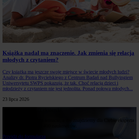
Książka nadal ma znaczenie. Jak zmienia się relacja
młodych z czytaniem?
Czy książka ma jeszcze swoje miejsce w świecie młodych ludzi?
Analizy dr. Piotra Rycielskiego z Centrum Badań nad Bullyingiem
Uniwersytetu SWPS pokazują, że tak. Choć relacja dzieci i
młodzieży z czytaniem nie jest jednolita. Ponad połowa młodych...
23 lipca 2026
Poproś o komentarz ekspercki
Napisz nam o swoim temacie, a my znajdziemy dla Ciebie eksperta
z naszej bazy ponad 400 naukowców.
Przejdż do formularza