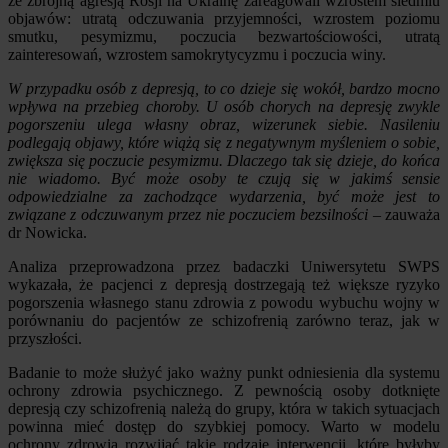
ze zbrojną agresją Rosji na Ukrainę zareagowali wzrostem siedmiu
objawów: utratą odczuwania przyjemności, wzrostem poziomu
smutku, pesymizmu, poczucia bezwartościowości, utratą
zainteresowań, wzrostem samokrytycyzmu i poczucia winy.
W przypadku osób z depresją, to co dzieje się wokół, bardzo mocno
wpływa na przebieg choroby. U osób chorych na depresję zwykle
pogorszeniu ulega własny obraz, wizerunek siebie. Nasileniu
podlegają objawy, które wiążą się z negatywnym myśleniem o sobie,
zwiększa się poczucie pesymizmu. Dlaczego tak się dzieje, do końca
nie wiadomo. Być może osoby te czują się w jakimś sensie
odpowiedzialne za zachodzące wydarzenia, być może jest to
związane z odczuwanym przez nie poczuciem bezsilności
– zauważa
dr Nowicka.
Analiza przeprowadzona przez badaczki Uniwersytetu SWPS
wykazała, że pacjenci z depresją dostrzegają też większe ryzyko
pogorszenia własnego stanu zdrowia z powodu wybuchu wojny w
porównaniu do pacjentów ze schizofrenią zarówno teraz, jak w
przyszłości.
Badanie to może służyć jako ważny punkt odniesienia dla systemu
ochrony zdrowia psychicznego. Z pewnością osoby dotknięte
depresją czy schizofrenią należą do grupy, która w takich sytuacjach
powinna mieć dostęp do szybkiej pomocy. Warto w modelu
ochrony zdrowia rozwijać takie rodzaje interwencji, które byłyby