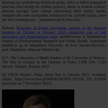
depresją czy schizofrenią należą do grupy, która w takich sytuacjach
powinna mieć dostęp do szybkiej pomocy. Warto w modelu ochrony
zdrowia rozwijać takie rodzaje interwencji, które byłyby szybko
dostępne dla osób szczególnie narażonych na czynniki ryzyka, takie
jak stres traumatyczny
– podsumowuje dr Nowicka.
Badanie
Response of Polish psychiatric patients to the Russian
invasion of Ukraine in february 2022—predictive role of risk
perception and temperamental traits
opublikowano w International
Journal of Environmental Research and Public Health. Autorkami
publikacji są: dr Magdalena Nowicka, dr Ewa Jarczewska-Gerc,
prof. Magdalena Marszał-Wiśniewska.
[i] 7. The Laboratory of Media Studies of the University of Warsaw.
The War in Ukraine in the Opinion of Poles; LBM UW CATI
Survey: Warsaw, Poland, 2022.
[ii] CBOS Report—Poles about War in Ukraine 2022. Available
online: https://www.cbos.pl/SPISKOM.POL/2022/K_101_22.PDF
(accessed on 7 November 2022).