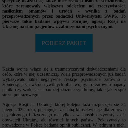
specyfikę okazała się także mieć reakcja osób ze schizofrenią,
które zareagowały większym odcięciem od rzeczywistości,
nasileniem omamów i urojeń - wynika z badań
przeprowadzonych przez badaczki Uniwersytetu SWPS. To
pierwsze takie badanie wpływu zbrojnej agresji Rosji na
Ukrainę na stan pacjentów z zaburzeniami psychicznymi.
Każda wojna wiąże się z traumatycznymi doświadczeniami dla
osób, które w niej uczestniczą. Wiele przeprowadzonych już badań
wykazywało silne negatywne reakcje psychiczne zarówno u
żołnierzy, jak i wśród cywilnych ofiar wojny. To zarówno napady
paniki czy szok, jak i bardziej złożone syndromy, takie jak zespół
stresu pourazowego.
Agresja Rosji na Ukrainę, której kolejna faza rozpoczęła się 24
lutego 2022 roku, pociągnęła za sobą konsekwencje dla zdrowia
psychicznego i fizycznego nie tylko - w sposób oczywisty - dla
obywateli Ukrainy, ale również innych państw. Pokazywały to
prowadzone w Polsce badania opinii publicznej. W jednym z nich,