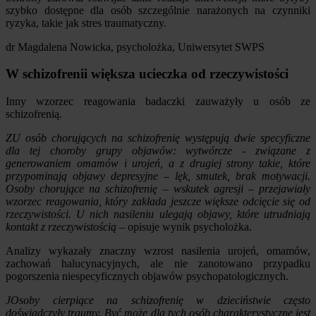
szybko dostępne dla osób szczególnie narażonych na czynniki
ryzyka, takie jak stres traumatyczny.
dr Magdalena Nowicka, psycholożka, Uniwersytet SWPS
W schizofrenii większa ucieczka od rzeczywistości
Inny wzorzec reagowania badaczki zauważyły u osób ze
schizofrenią.
ZU osób chorujących na schizofrenię występują dwie specyficzne
dla tej choroby grupy objawów: wytwórcze - związane z
generowaniem omamów i urojeń, a z drugiej strony takie, które
przypominają objawy depresyjne – lęk, smutek, brak motywacji.
Osoby chorujące na schizofrenię – wskutek agresji – przejawiały
wzorzec reagowania, który zakłada jeszcze większe odcięcie się od
rzeczywistości. U nich nasileniu ulegają objawy, które utrudniają
kontakt z rzeczywistością
– opisuje wynik psycholożka.
Analizy wykazały znaczny wzrost nasilenia urojeń, omamów,
zachowań halucynacyjnych, ale nie zanotowano przypadku
pogorszenia niespecyficznych objawów psychopatologicznych.
JOsoby cierpiące na schizofrenię w dzieciństwie często
doświadczyły traumy. Być może dla tych osób charakterystyczne jest