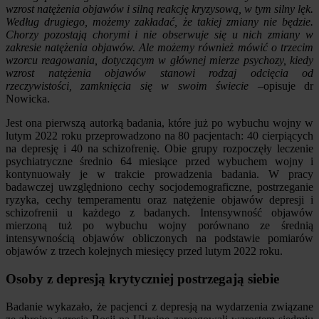
wzrost natężenia objawów i silną reakcję kryzysową, w tym silny lęk.
Według drugiego, możemy zakładać, że takiej zmiany nie będzie.
Chorzy pozostają chorymi i nie obserwuje się u nich zmiany w
zakresie natężenia objawów. Ale możemy również mówić o trzecim
wzorcu reagowania, dotyczącym w głównej mierze psychozy, kiedy
wzrost natężenia objawów stanowi rodzaj odcięcia od
rzeczywistości, zamknięcia się w swoim świecie
–opisuje dr
Nowicka.
Jest ona pierwszą autorką badania, które już po wybuchu wojny w
lutym 2022 roku przeprowadzono na 80 pacjentach: 40 cierpiących
na depresję i 40 na schizofrenię. Obie grupy rozpoczęły leczenie
psychiatryczne średnio 64 miesiące przed wybuchem wojny i
kontynuowały je w trakcie prowadzenia badania. W pracy
badawczej uwzględniono cechy socjodemograficzne, postrzeganie
ryzyka, cechy temperamentu oraz natężenie objawów depresji i
schizofrenii u każdego z badanych. Intensywność objawów
mierzoną tuż po wybuchu wojny porównano ze średnią
intensywnością objawów obliczonych na podstawie pomiarów
objawów z trzech kolejnych miesięcy przed lutym 2022 roku.
Osoby z depresją krytyczniej postrzegają siebie
Badanie wykazało, że pacjenci z depresją na wydarzenia związane