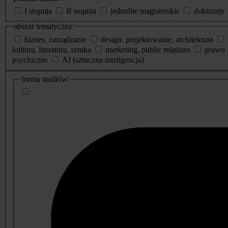
I stopnia
II stopnia
jednolite magisterskie
doktoraty
obszar tematyczny:
biznes, zarządzanie
design, projektowanie, architektura
kultura, literatura, sztuka
marketing, public relations
prawo
psychiczne
AI (sztuczna inteligencja)
dodatkowe
forma studiów:
informacje
o
studiach