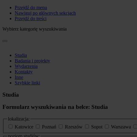
Przejdź do menu
Nawiguj po głównych sekcjach
Przejdź do treści
Wybierz kategorię wyszukiwania
Studia
Badania i projekty
Wydarzenia
Kontakty
Inne
Szybkie linki
Studia
Formularz wyszukiwania na belce: Studia
lokalizacja:
Katowice
Poznań
Rzeszów
Sopot
Warszawa
poziom studiów: