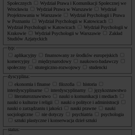
Społecznych
Wydział Prawa i Komunikacji Społecznej we
Wrocławiu
Wydział Prawa w Warszawie
Wydział
Projektowania w Warszawie
Wydział Psychologii i Prawa
w Poznaniu
Wydział Psychologii w Katowicach
Wydział Psychologii w Katowicach
Wydział Psychologii w
Krakowie
Wydział Psychologii w Warszawie
Zakład
Studiów Azjatyckich
typ:
aplikacyjny
finansowany ze środków europejskich
komercyjny
międzynarodowy
naukowo-badawczy
społeczny
strategiczno-rozwojowy
studencki
dyscyplina:
ekonomia i finanse
filozofia
historia
interdyscyplinarne
interdyscyplinarny
językoznawstwo
literaturoznawstwo
nauki o komunikacji i mediach
nauki o kulturze i religii
nauki o polityce i administracji
nauki o zarządzaniu i jakości
nauki prawne
nauki
socjologiczne
nie dotyczy
psychiatria
psychologia
sztuki plastyczne i konserwacja dzieł sztuki
status: