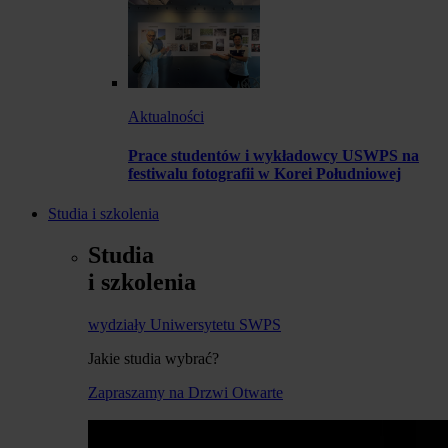
Aktualności
Prace studentów i wykładowcy USWPS na
festiwalu fotografii w Korei Południowej
Studia i szkolenia
Studia
i szkolenia
wydziały Uniwersytetu SWPS
Jakie studia wybrać?
Zapraszamy na Drzwi Otwarte