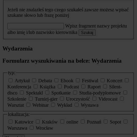
Jeżeli nie znalazłeś tego czego szukałeś zawsze możesz wpisać
szukane słowo lub frazę poniżej
Wpisz fragment nazwy projektu
albo imię i/lub nazwisko kierownika
Szukaj
Wydarzenia
Formularz wyszukiwania na belce: Wydarzenia
typ:
Artykuł
Debata
Ebook
Festiwal
Koncert
Konferencja
Książka
Podcast
Raport
Silent-
disco
Spektakl
Spotkanie
Studia-podyplomowe
Szkolenie
Turniej-gier
Uroczystość
Videocast
Warsztat
Webinar
Wykład
Wystawa
lokalizacja:
Katowice
Kraków
online
Poznań
Sopot
Warszawa
Wrocław