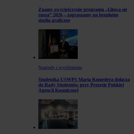
Znamy zwyciężczynie programu „Głowa się
rusza” 2026 – zapraszamy na bezpłatne
studia graficzne
Nagrody i wyróżnienia
Studentka USWPS Maria Komędera dołącza
do Rady Studentów przy Prezesie Polskiej
Agencji Kosmicznej