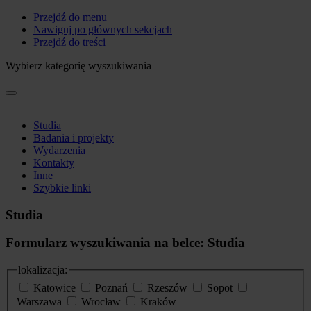
Przejdź do menu
Nawiguj po głównych sekcjach
Przejdź do treści
Wybierz kategorię wyszukiwania
Studia
Badania i projekty
Wydarzenia
Kontakty
Inne
Szybkie linki
Studia
Formularz wyszukiwania na belce: Studia
lokalizacja:
Katowice
Poznań
Rzeszów
Sopot
Warszawa
Wrocław
Kraków