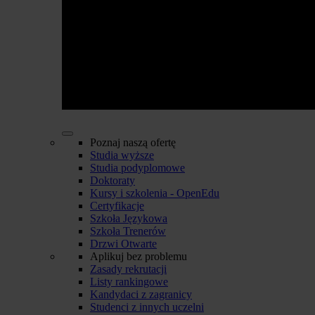
Poznaj naszą ofertę
Studia wyższe
Studia podyplomowe
Doktoraty
Kursy i szkolenia - OpenEdu
Certyfikacje
Szkoła Językowa
Szkoła Trenerów
Drzwi Otwarte
Aplikuj bez problemu
Zasady rekrutacji
Listy rankingowe
Kandydaci z zagranicy
Studenci z innych uczelni