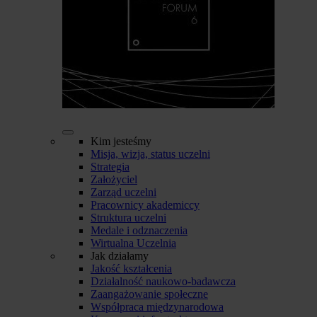
Kim jesteśmy
Misja, wizja, status uczelni
Strategia
Założyciel
Zarząd uczelni
Pracownicy akademiccy
Struktura uczelni
Medale i odznaczenia
Wirtualna Uczelnia
Jak działamy
Jakość kształcenia
Działalność naukowo-badawcza
Zaangażowanie społeczne
Współpraca międzynarodowa