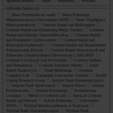
ogólnouczelniany
Sopot
Warszawa
Wrocław
jednostka badawcza:
Biuro Prorektorki ds. nauki
Biuro Rekrutacji
Międzynarodowej Uniwersytetu SWPS
Biuro Współpracy
Międzynarodowej
Centrum Badań nad Bullyingiem
Centrum Badań nad Ekonomiką Miejsc Pamięci
Centrum
Badań nad Historią i Sprawiedliwością
Centrum Badań
nad Poznaniem i Zachowaniem
Centrum badań nad
Rozwojem Osobowości
Centrum Badań nad Wspieraniem
Podejmowania Decyzji
Centrum Badań Stosowanych nad
Zdrowiem i Zachowaniami Zdrowotnymi CARE-BEH
Centrum Cywilizacji Azji Wschodniej
Centrum Studiów
nad Demokracją
Centrum Transferu Wiedzy
Dział
Badań Naukowych
Dział Marketingu
Emotion
Cognition Lab
Europejski Uniwersytet Viadrina
Health
Coping Research Group
Instytut Nauk Humanistycznych
Instytut Nauk Społecznych
Instytut Prawa
Instytut
Projektowania
Instytut Psychologii
Konfederacja
Lewiatan
Młodzi w Centrum Lab
StresLab Centrum
Badań nad Stresem
Szkoła Doktorska
Uniwersytet
SWPS
Wydział Interdyscyplinarny w Krakowie
Wydział Nauk Humanistycznych
Wydział Nauk