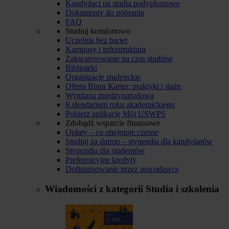
Kandydaci na studia podyplomowe
Dokumenty do pobrania
FAQ
Studiuj komfortowo
Uczelnia bez barier
Kampusy i infrastruktura
Zakwaterowanie na czas studiów
Biblioteki
Organizacje studenckie
Oferta Biura Karier: praktyki i staże
Wymiana międzynarodowa
Kalendarium roku akademickiego
Pobierz aplikację Mój USWPS
Zdobądź wsparcie finansowe
Opłaty – co obejmuje czesne
Studiuj za darmo – stypendia dla kandydatów
Stypendia dla studentów
Preferencyjne kredyty
Dofinansowanie przez pracodawcę
Wiadomości z kategorii
Studia i szkolenia