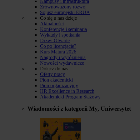
Kampusy i infrastruktura
Zrównoważony rozwój
Sojusz europejski ERUA
Co się u nas dzieje
Aktualności
Konferencje i seminaria
Wykłady i spotkania
Drzwi Otwarte
Co po licencjacie?
Kurs Matura 2026
Nagrody i wyróżnienia
Nowości wydawnicze
Dołącz do nas
Oferty pracy
Pion akademicki
Pion organizacyjny
HR Excellence in Research
Akademicki Program Stażowy
Wiadomości z kategorii
My, Uniwersytet