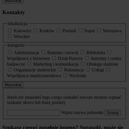
Wyszukaj
Kontakty
lokalizacja:
Katowice
Kraków
Poznań
Sopot
Warszawa
Wrocław
kategoria:
Administracja
Badania i rozwój
Biblioteka
Współpraca z biznesem
Dział Prawny
Instytuty i centra
badawcze
Marketing i komunikacja
Obsługa studenta
Organizacje studenckie
Rekrutacja
Usługi
Współpraca międzynarodowa
Wydziały
Wyszukaj
Jeżeli nie znalazłeś tego czego szukałeś zawsze możesz wpisać
szukane słowo lub frazę poniżej
Wpisz nazwę jednostki
Szukaj
Szukasz czegoś zupełnie innego? Sprawdź, może się