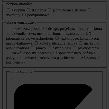
poziom studiów:
I stopnia
II stopnia
jednolite magisterskie
doktoraty
podyplomowe
obszar tematyczny:
biznes, zarządzanie
design, projektowanie, architektura
dziennikarstwo, media
human resources
UX,
informatyka, nowe technologie
języki obce, komunikacja
międzykulturowa
kultura, literatura, sztuka
marketing,
public relations
prawo
psychologia
psychoterapia
rozwój osobisty, coaching
społeczeństwo, państwo,
polityka
zdrowie, zaburzenia psychiczne
AI (sztuczna
inteligencja)
dodatkowe
forma studiów:
informacje
o
studiach