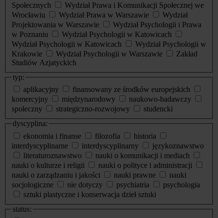
Społecznych
Wydział Prawa i Komunikacji Społecznej we
Wrocławiu
Wydział Prawa w Warszawie
Wydział
Projektowania w Warszawie
Wydział Psychologii i Prawa
w Poznaniu
Wydział Psychologii w Katowicach
Wydział Psychologii w Katowicach
Wydział Psychologii w
Krakowie
Wydział Psychologii w Warszawie
Zakład
Studiów Azjatyckich
typ:
aplikacyjny
finansowany ze środków europejskich
komercyjny
międzynarodowy
naukowo-badawczy
społeczny
strategiczno-rozwojowy
studencki
dyscyplina:
ekonomia i finanse
filozofia
historia
interdyscyplinarne
interdyscyplinarny
językoznawstwo
literaturoznawstwo
nauki o komunikacji i mediach
nauki o kulturze i religii
nauki o polityce i administracji
nauki o zarządzaniu i jakości
nauki prawne
nauki
socjologiczne
nie dotyczy
psychiatria
psychologia
sztuki plastyczne i konserwacja dzieł sztuki
status: