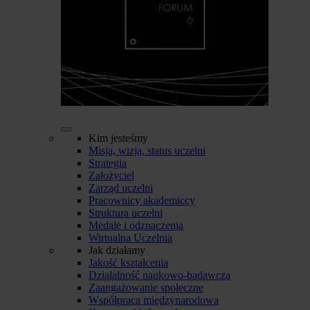
Kim jesteśmy
Misja, wizja, status uczelni
Strategia
Założyciel
Zarząd uczelni
Pracownicy akademiccy
Struktura uczelni
Medale i odznaczenia
Wirtualna Uczelnia
Jak działamy
Jakość kształcenia
Działalność naukowo-badawcza
Zaangażowanie społeczne
Współpraca międzynarodowa