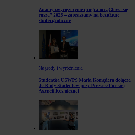
Znamy zwyciężczynie programu „Głowa się
rusza” 2026 – zapraszamy na bezpłatne
studia graficzne
Nagrody i wyróżnienia
Studentka USWPS Maria Komędera dołącza
do Rady Studentów przy Prezesie Polskiej
Agencji Kosmicznej