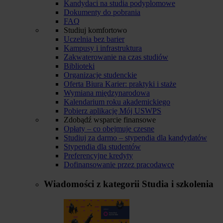
Kandydaci na studia podyplomowe
Dokumenty do pobrania
FAQ
Studiuj komfortowo
Uczelnia bez barier
Kampusy i infrastruktura
Zakwaterowanie na czas studiów
Biblioteki
Organizacje studenckie
Oferta Biura Karier: praktyki i staże
Wymiana międzynarodowa
Kalendarium roku akademickiego
Pobierz aplikację Mój USWPS
Zdobądź wsparcie finansowe
Opłaty – co obejmuje czesne
Studiuj za darmo – stypendia dla kandydatów
Stypendia dla studentów
Preferencyjne kredyty
Dofinansowanie przez pracodawcę
Wiadomości z kategorii
Studia i szkolenia