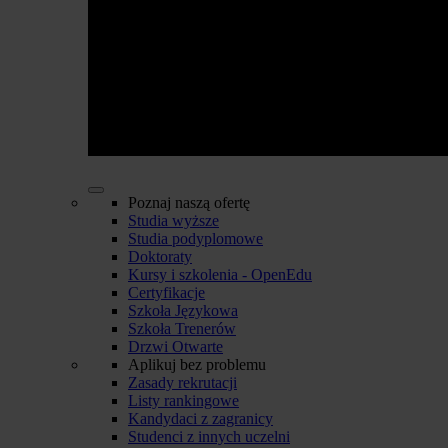
Poznaj naszą ofertę
Studia wyższe
Studia podyplomowe
Doktoraty
Kursy i szkolenia - OpenEdu
Certyfikacje
Szkoła Językowa
Szkoła Trenerów
Drzwi Otwarte
Aplikuj bez problemu
Zasady rekrutacji
Listy rankingowe
Kandydaci z zagranicy
Studenci z innych uczelni