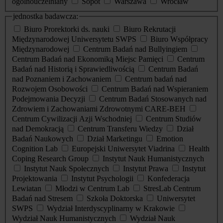
ogólnouczelniany
Sopot
Warszawa
Wrocław
jednostka badawcza:
Biuro Prorektorki ds. nauki
Biuro Rekrutacji
Międzynarodowej Uniwersytetu SWPS
Biuro Współpracy
Międzynarodowej
Centrum Badań nad Bullyingiem
Centrum Badań nad Ekonomiką Miejsc Pamięci
Centrum
Badań nad Historią i Sprawiedliwością
Centrum Badań
nad Poznaniem i Zachowaniem
Centrum badań nad
Rozwojem Osobowości
Centrum Badań nad Wspieraniem
Podejmowania Decyzji
Centrum Badań Stosowanych nad
Zdrowiem i Zachowaniami Zdrowotnymi CARE-BEH
Centrum Cywilizacji Azji Wschodniej
Centrum Studiów
nad Demokracją
Centrum Transferu Wiedzy
Dział
Badań Naukowych
Dział Marketingu
Emotion
Cognition Lab
Europejski Uniwersytet Viadrina
Health
Coping Research Group
Instytut Nauk Humanistycznych
Instytut Nauk Społecznych
Instytut Prawa
Instytut
Projektowania
Instytut Psychologii
Konfederacja
Lewiatan
Młodzi w Centrum Lab
StresLab Centrum
Badań nad Stresem
Szkoła Doktorska
Uniwersytet
SWPS
Wydział Interdyscyplinarny w Krakowie
Wydział Nauk Humanistycznych
Wydział Nauk