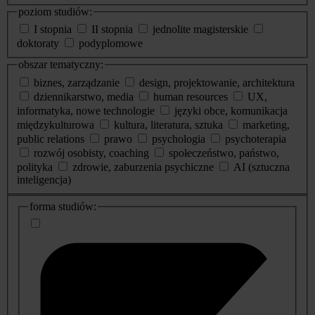
poziom studiów:
I stopnia
II stopnia
jednolite magisterskie
doktoraty
podyplomowe
obszar tematyczny:
biznes, zarządzanie
design, projektowanie, architektura
dziennikarstwo, media
human resources
UX,
informatyka, nowe technologie
języki obce, komunikacja
międzykulturowa
kultura, literatura, sztuka
marketing,
public relations
prawo
psychologia
psychoterapia
rozwój osobisty, coaching
społeczeństwo, państwo,
polityka
zdrowie, zaburzenia psychiczne
AI (sztuczna
inteligencja)
dodatkowe
forma studiów:
informacje
o
studiach