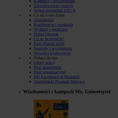
Kampusy i infrastruktura
Zrównoważony rozwój
Sojusz europejski ERUA
Co się u nas dzieje
Aktualności
Konferencje i seminaria
Wykłady i spotkania
Drzwi Otwarte
Co po licencjacie?
Kurs Matura 2026
Nagrody i wyróżnienia
Nowości wydawnicze
Dołącz do nas
Oferty pracy
Pion akademicki
Pion organizacyjny
HR Excellence in Research
Akademicki Program Stażowy
Wiadomości z kategorii
My, Uniwersytet