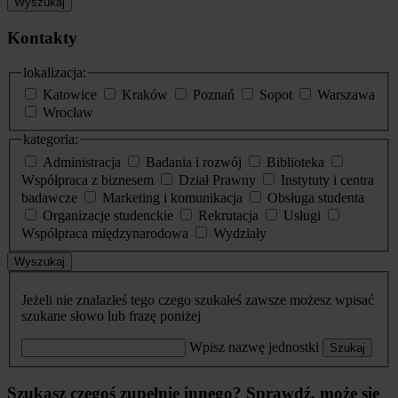
Wyszukaj
Kontakty
lokalizacja:
Katowice
Kraków
Poznań
Sopot
Warszawa
Wrocław
kategoria:
Administracja
Badania i rozwój
Biblioteka
Współpraca z biznesem
Dział Prawny
Instytuty i centra
badawcze
Marketing i komunikacja
Obsługa studenta
Organizacje studenckie
Rekrutacja
Usługi
Współpraca międzynarodowa
Wydziały
Wyszukaj
Jeżeli nie znalazłeś tego czego szukałeś zawsze możesz wpisać
szukane słowo lub frazę poniżej
Wpisz nazwę jednostki
Szukaj
Szukasz czegoś zupełnie innego? Sprawdź, może się