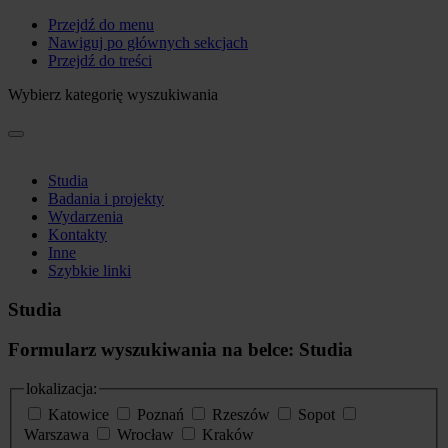
Przejdź do menu
Nawiguj po głównych sekcjach
Przejdź do treści
Wybierz kategorię wyszukiwania
Studia
Badania i projekty
Wydarzenia
Kontakty
Inne
Szybkie linki
Studia
Formularz wyszukiwania na belce: Studia
lokalizacja:
Katowice
Poznań
Rzeszów
Sopot
Warszawa
Wrocław
Kraków