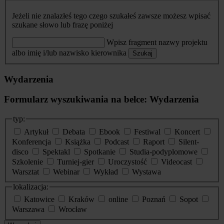
Jeżeli nie znalazłeś tego czego szukałeś zawsze możesz wpisać
szukane słowo lub frazę poniżej
Wpisz fragment nazwy projektu
albo imię i/lub nazwisko kierownika
Szukaj
Wydarzenia
Formularz wyszukiwania na belce: Wydarzenia
typ:
Artykuł
Debata
Ebook
Festiwal
Koncert
Konferencja
Książka
Podcast
Raport
Silent-
disco
Spektakl
Spotkanie
Studia-podyplomowe
Szkolenie
Turniej-gier
Uroczystość
Videocast
Warsztat
Webinar
Wykład
Wystawa
lokalizacja:
Katowice
Kraków
online
Poznań
Sopot
Warszawa
Wrocław