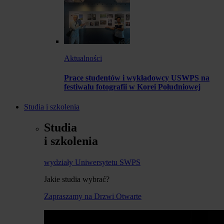
Aktualności
Prace studentów i wykładowcy USWPS na
festiwalu fotografii w Korei Południowej
Studia i szkolenia
Studia
i szkolenia
wydziały Uniwersytetu SWPS
Jakie studia wybrać?
Zapraszamy na Drzwi Otwarte