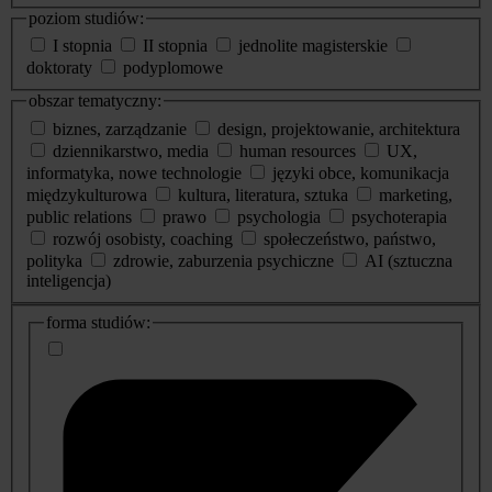
poziom studiów:
I stopnia
II stopnia
jednolite magisterskie
doktoraty
podyplomowe
obszar tematyczny:
biznes, zarządzanie
design, projektowanie, architektura
dziennikarstwo, media
human resources
UX,
informatyka, nowe technologie
języki obce, komunikacja
międzykulturowa
kultura, literatura, sztuka
marketing,
public relations
prawo
psychologia
psychoterapia
rozwój osobisty, coaching
społeczeństwo, państwo,
polityka
zdrowie, zaburzenia psychiczne
AI (sztuczna
inteligencja)
dodatkowe
forma studiów:
informacje
o
studiach