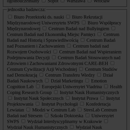
ogólnouczelniany
Sopot
Warszawa
Wrocław
jednostka badawcza:
Biuro Prorektorki ds. nauki
Biuro Rekrutacji
Międzynarodowej Uniwersytetu SWPS
Biuro Współpracy
Międzynarodowej
Centrum Badań nad Bullyingiem
Centrum Badań nad Ekonomiką Miejsc Pamięci
Centrum
Badań nad Historią i Sprawiedliwością
Centrum Badań
nad Poznaniem i Zachowaniem
Centrum badań nad
Rozwojem Osobowości
Centrum Badań nad Wspieraniem
Podejmowania Decyzji
Centrum Badań Stosowanych nad
Zdrowiem i Zachowaniami Zdrowotnymi CARE-BEH
Centrum Cywilizacji Azji Wschodniej
Centrum Studiów
nad Demokracją
Centrum Transferu Wiedzy
Dział
Badań Naukowych
Dział Marketingu
Emotion
Cognition Lab
Europejski Uniwersytet Viadrina
Health
Coping Research Group
Instytut Nauk Humanistycznych
Instytut Nauk Społecznych
Instytut Prawa
Instytut
Projektowania
Instytut Psychologii
Konfederacja
Lewiatan
Młodzi w Centrum Lab
StresLab Centrum
Badań nad Stresem
Szkoła Doktorska
Uniwersytet
SWPS
Wydział Interdyscyplinarny w Krakowie
Wydział Nauk Humanistycznych
Wydział Nauk