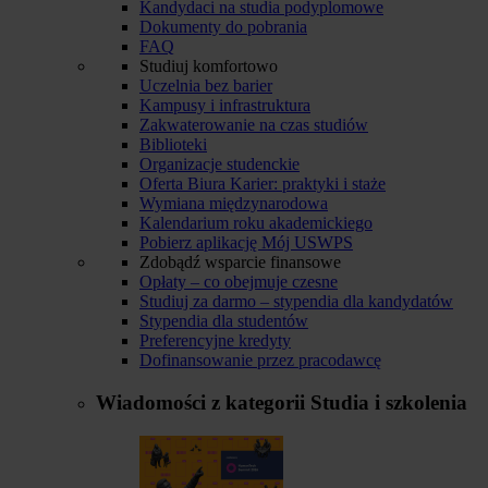
Kandydaci na studia podyplomowe
Dokumenty do pobrania
FAQ
Studiuj komfortowo
Uczelnia bez barier
Kampusy i infrastruktura
Zakwaterowanie na czas studiów
Biblioteki
Organizacje studenckie
Oferta Biura Karier: praktyki i staże
Wymiana międzynarodowa
Kalendarium roku akademickiego
Pobierz aplikację Mój USWPS
Zdobądź wsparcie finansowe
Opłaty – co obejmuje czesne
Studiuj za darmo – stypendia dla kandydatów
Stypendia dla studentów
Preferencyjne kredyty
Dofinansowanie przez pracodawcę
Wiadomości z kategorii
Studia i szkolenia