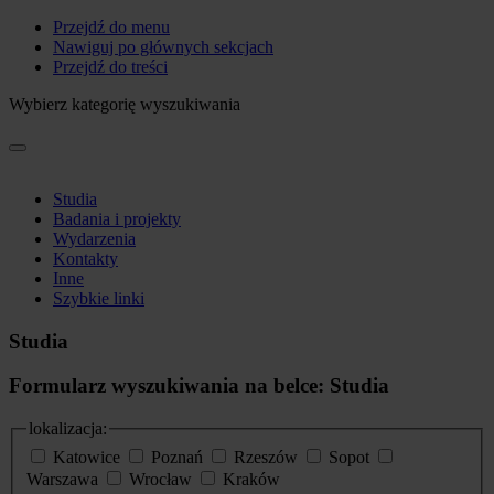
Przejdź do menu
Nawiguj po głównych sekcjach
Przejdź do treści
Wybierz kategorię wyszukiwania
Studia
Badania i projekty
Wydarzenia
Kontakty
Inne
Szybkie linki
Studia
Formularz wyszukiwania na belce: Studia
lokalizacja:
Katowice
Poznań
Rzeszów
Sopot
Warszawa
Wrocław
Kraków