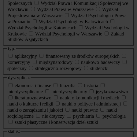
Społecznych
Wydział Prawa i Komunikacji Społecznej we
Wrocławiu
Wydział Prawa w Warszawie
Wydział
Projektowania w Warszawie
Wydział Psychologii i Prawa
w Poznaniu
Wydział Psychologii w Katowicach
Wydział Psychologii w Katowicach
Wydział Psychologii w
Krakowie
Wydział Psychologii w Warszawie
Zakład
Studiów Azjatyckich
typ:
aplikacyjny
finansowany ze środków europejskich
komercyjny
międzynarodowy
naukowo-badawczy
społeczny
strategiczno-rozwojowy
studencki
dyscyplina:
ekonomia i finanse
filozofia
historia
interdyscyplinarne
interdyscyplinarny
językoznawstwo
literaturoznawstwo
nauki o komunikacji i mediach
nauki o kulturze i religii
nauki o polityce i administracji
nauki o zarządzaniu i jakości
nauki prawne
nauki
socjologiczne
nie dotyczy
psychiatria
psychologia
sztuki plastyczne i konserwacja dzieł sztuki
status: