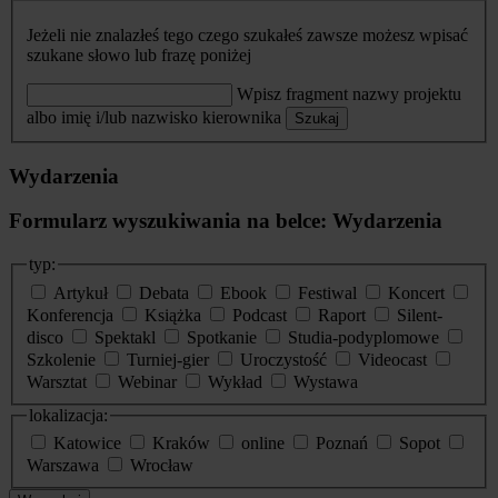
Jeżeli nie znalazłeś tego czego szukałeś zawsze możesz wpisać
szukane słowo lub frazę poniżej
Wpisz fragment nazwy projektu
albo imię i/lub nazwisko kierownika
Szukaj
Wydarzenia
Formularz wyszukiwania na belce: Wydarzenia
typ:
Artykuł
Debata
Ebook
Festiwal
Koncert
Konferencja
Książka
Podcast
Raport
Silent-
disco
Spektakl
Spotkanie
Studia-podyplomowe
Szkolenie
Turniej-gier
Uroczystość
Videocast
Warsztat
Webinar
Wykład
Wystawa
lokalizacja:
Katowice
Kraków
online
Poznań
Sopot
Warszawa
Wrocław