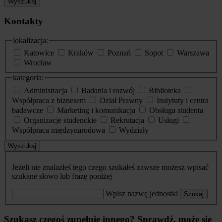
Wyszukaj
Kontakty
lokalizacja:
Katowice
Kraków
Poznań
Sopot
Warszawa
Wrocław
kategoria:
Administracja
Badania i rozwój
Biblioteka
Współpraca z biznesem
Dział Prawny
Instytuty i centra
badawcze
Marketing i komunikacja
Obsługa studenta
Organizacje studenckie
Rekrutacja
Usługi
Współpraca międzynarodowa
Wydziały
Wyszukaj
Jeżeli nie znalazłeś tego czego szukałeś zawsze możesz wpisać
szukane słowo lub frazę poniżej
Wpisz nazwę jednostki
Szukaj
Szukasz czegoś zupełnie innego? Sprawdź, może się