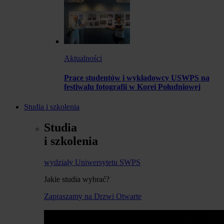
Aktualności
Prace studentów i wykładowcy USWPS na
festiwalu fotografii w Korei Południowej
Studia i szkolenia
Studia
i szkolenia
wydziały Uniwersytetu SWPS
Jakie studia wybrać?
Zapraszamy na Drzwi Otwarte