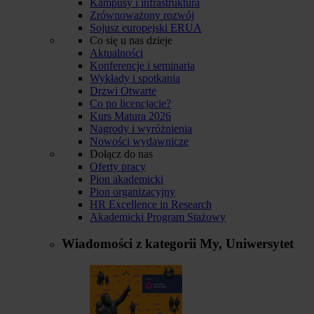
Kampusy i infrastruktura
Zrównoważony rozwój
Sojusz europejski ERUA
Co się u nas dzieje
Aktualności
Konferencje i seminaria
Wykłady i spotkania
Drzwi Otwarte
Co po licencjacie?
Kurs Matura 2026
Nagrody i wyróżnienia
Nowości wydawnicze
Dołącz do nas
Oferty pracy
Pion akademicki
Pion organizacyjny
HR Excellence in Research
Akademicki Program Stażowy
Wiadomości z kategorii
My, Uniwersytet