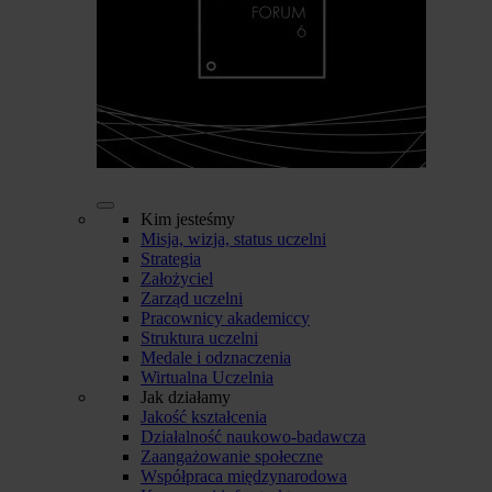
Kim jesteśmy
Misja, wizja, status uczelni
Strategia
Założyciel
Zarząd uczelni
Pracownicy akademiccy
Struktura uczelni
Medale i odznaczenia
Wirtualna Uczelnia
Jak działamy
Jakość kształcenia
Działalność naukowo-badawcza
Zaangażowanie społeczne
Współpraca międzynarodowa