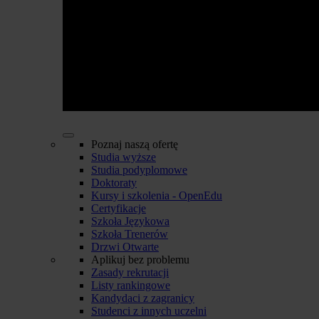
Poznaj naszą ofertę
Studia wyższe
Studia podyplomowe
Doktoraty
Kursy i szkolenia - OpenEdu
Certyfikacje
Szkoła Językowa
Szkoła Trenerów
Drzwi Otwarte
Aplikuj bez problemu
Zasady rekrutacji
Listy rankingowe
Kandydaci z zagranicy
Studenci z innych uczelni