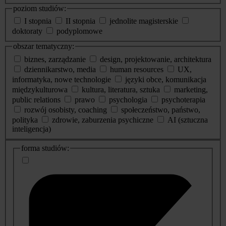
poziom studiów:
I stopnia
II stopnia
jednolite magisterskie
doktoraty
podyplomowe
obszar tematyczny:
biznes, zarządzanie
design, projektowanie, architektura
dziennikarstwo, media
human resources
UX,
informatyka, nowe technologie
języki obce, komunikacja
międzykulturowa
kultura, literatura, sztuka
marketing,
public relations
prawo
psychologia
psychoterapia
rozwój osobisty, coaching
społeczeństwo, państwo,
polityka
zdrowie, zaburzenia psychiczne
AI (sztuczna
inteligencja)
dodatkowe
forma studiów:
informacje
o
studiach