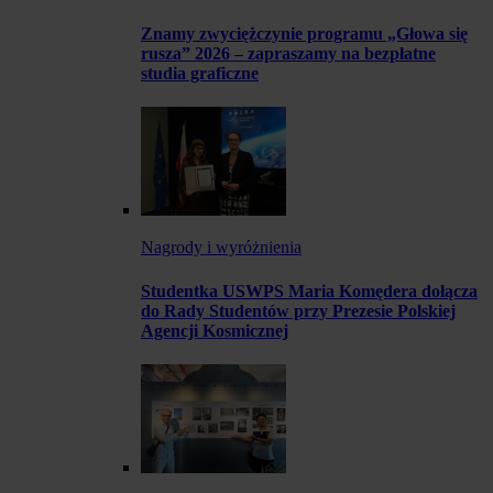
Znamy zwyciężczynie programu „Głowa się
rusza” 2026 – zapraszamy na bezpłatne
studia graficzne
Nagrody i wyróżnienia
Studentka USWPS Maria Komędera dołącza
do Rady Studentów przy Prezesie Polskiej
Agencji Kosmicznej