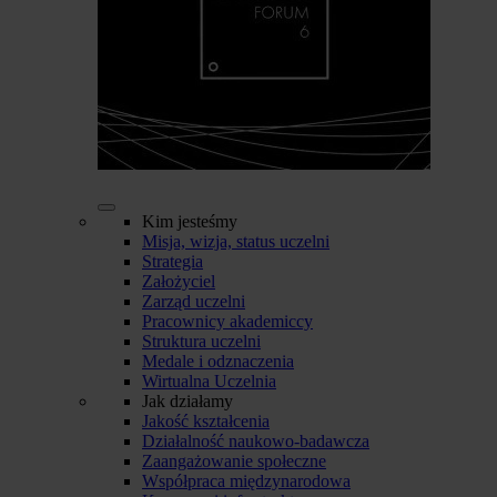
Kim jesteśmy
Misja, wizja, status uczelni
Strategia
Założyciel
Zarząd uczelni
Pracownicy akademiccy
Struktura uczelni
Medale i odznaczenia
Wirtualna Uczelnia
Jak działamy
Jakość kształcenia
Działalność naukowo-badawcza
Zaangażowanie społeczne
Współpraca międzynarodowa