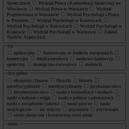
Społecznych
Wydział Prawa i Komunikacji Społecznej we
Wrocławiu
Wydział Prawa w Warszawie
Wydział
Projektowania w Warszawie
Wydział Psychologii i Prawa
w Poznaniu
Wydział Psychologii w Katowicach
Wydział Psychologii w Katowicach
Wydział Psychologii w
Krakowie
Wydział Psychologii w Warszawie
Zakład
Studiów Azjatyckich
typ:
aplikacyjny
finansowany ze środków europejskich
komercyjny
międzynarodowy
naukowo-badawczy
społeczny
strategiczno-rozwojowy
studencki
dyscyplina:
ekonomia i finanse
filozofia
historia
interdyscyplinarne
interdyscyplinarny
językoznawstwo
literaturoznawstwo
nauki o komunikacji i mediach
nauki o kulturze i religii
nauki o polityce i administracji
nauki o zarządzaniu i jakości
nauki prawne
nauki
socjologiczne
nie dotyczy
psychiatria
psychologia
sztuki plastyczne i konserwacja dzieł sztuki
status: