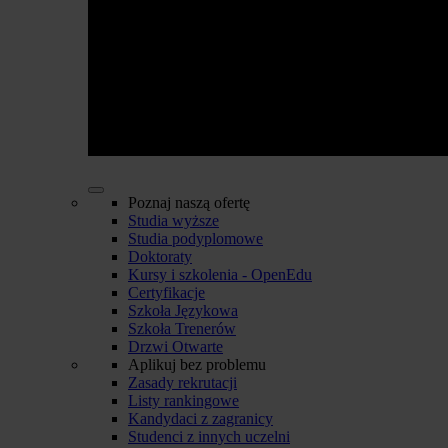
Poznaj naszą ofertę
Studia wyższe
Studia podyplomowe
Doktoraty
Kursy i szkolenia - OpenEdu
Certyfikacje
Szkoła Językowa
Szkoła Trenerów
Drzwi Otwarte
Aplikuj bez problemu
Zasady rekrutacji
Listy rankingowe
Kandydaci z zagranicy
Studenci z innych uczelni