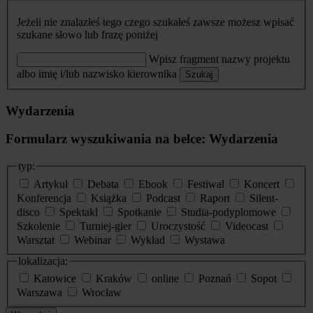
Jeżeli nie znalazłeś tego czego szukałeś zawsze możesz wpisać
szukane słowo lub frazę poniżej
Wpisz fragment nazwy projektu
albo imię i/lub nazwisko kierownika
Szukaj
Wydarzenia
Formularz wyszukiwania na belce: Wydarzenia
typ:
Artykuł
Debata
Ebook
Festiwal
Koncert
Konferencja
Książka
Podcast
Raport
Silent-
disco
Spektakl
Spotkanie
Studia-podyplomowe
Szkolenie
Turniej-gier
Uroczystość
Videocast
Warsztat
Webinar
Wykład
Wystawa
lokalizacja:
Katowice
Kraków
online
Poznań
Sopot
Warszawa
Wrocław