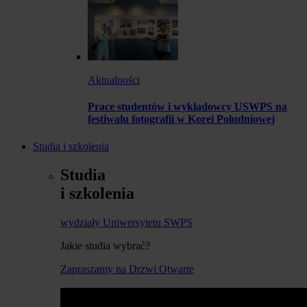
Aktualności
Prace studentów i wykładowcy USWPS na
festiwalu fotografii w Korei Południowej
Studia i szkolenia
Studia
i szkolenia
wydziały Uniwersytetu SWPS
Jakie studia wybrać?
Zapraszamy na Drzwi Otwarte