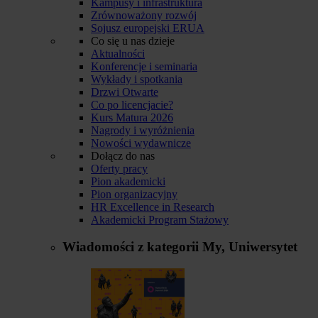
Kampusy i infrastruktura
Zrównoważony rozwój
Sojusz europejski ERUA
Co się u nas dzieje
Aktualności
Konferencje i seminaria
Wykłady i spotkania
Drzwi Otwarte
Co po licencjacie?
Kurs Matura 2026
Nagrody i wyróżnienia
Nowości wydawnicze
Dołącz do nas
Oferty pracy
Pion akademicki
Pion organizacyjny
HR Excellence in Research
Akademicki Program Stażowy
Wiadomości z kategorii
My, Uniwersytet