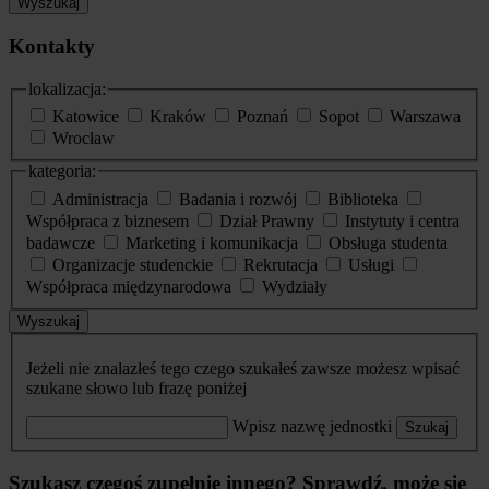
Wyszukaj
Kontakty
lokalizacja:
Katowice
Kraków
Poznań
Sopot
Warszawa
Wrocław
kategoria:
Administracja
Badania i rozwój
Biblioteka
Współpraca z biznesem
Dział Prawny
Instytuty i centra
badawcze
Marketing i komunikacja
Obsługa studenta
Organizacje studenckie
Rekrutacja
Usługi
Współpraca międzynarodowa
Wydziały
Wyszukaj
Jeżeli nie znalazłeś tego czego szukałeś zawsze możesz wpisać
szukane słowo lub frazę poniżej
Wpisz nazwę jednostki
Szukaj
Szukasz czegoś zupełnie innego? Sprawdź, może się