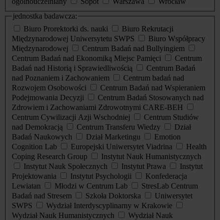
ogólnouczelniany
Sopot
Warszawa
Wrocław
jednostka badawcza:
Biuro Prorektorki ds. nauki
Biuro Rekrutacji
Międzynarodowej Uniwersytetu SWPS
Biuro Współpracy
Międzynarodowej
Centrum Badań nad Bullyingiem
Centrum Badań nad Ekonomiką Miejsc Pamięci
Centrum
Badań nad Historią i Sprawiedliwością
Centrum Badań
nad Poznaniem i Zachowaniem
Centrum badań nad
Rozwojem Osobowości
Centrum Badań nad Wspieraniem
Podejmowania Decyzji
Centrum Badań Stosowanych nad
Zdrowiem i Zachowaniami Zdrowotnymi CARE-BEH
Centrum Cywilizacji Azji Wschodniej
Centrum Studiów
nad Demokracją
Centrum Transferu Wiedzy
Dział
Badań Naukowych
Dział Marketingu
Emotion
Cognition Lab
Europejski Uniwersytet Viadrina
Health
Coping Research Group
Instytut Nauk Humanistycznych
Instytut Nauk Społecznych
Instytut Prawa
Instytut
Projektowania
Instytut Psychologii
Konfederacja
Lewiatan
Młodzi w Centrum Lab
StresLab Centrum
Badań nad Stresem
Szkoła Doktorska
Uniwersytet
SWPS
Wydział Interdyscyplinarny w Krakowie
Wydział Nauk Humanistycznych
Wydział Nauk