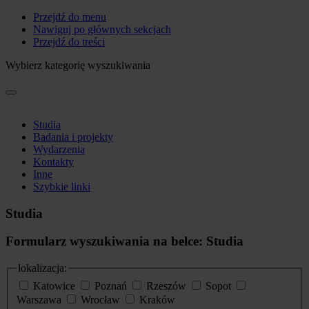
Przejdź do menu
Nawiguj po głównych sekcjach
Przejdź do treści
Wybierz kategorię wyszukiwania
Studia
Badania i projekty
Wydarzenia
Kontakty
Inne
Szybkie linki
Studia
Formularz wyszukiwania na belce: Studia
lokalizacja:
Katowice
Poznań
Rzeszów
Sopot
Warszawa
Wrocław
Kraków