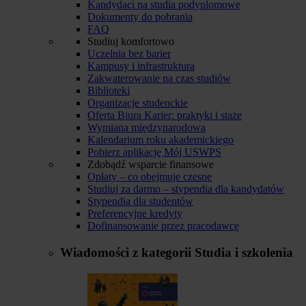
Kandydaci na studia podyplomowe
Dokumenty do pobrania
FAQ
Studiuj komfortowo
Uczelnia bez barier
Kampusy i infrastruktura
Zakwaterowanie na czas studiów
Biblioteki
Organizacje studenckie
Oferta Biura Karier: praktyki i staże
Wymiana międzynarodowa
Kalendarium roku akademickiego
Pobierz aplikację Mój USWPS
Zdobądź wsparcie finansowe
Opłaty – co obejmuje czesne
Studiuj za darmo – stypendia dla kandydatów
Stypendia dla studentów
Preferencyjne kredyty
Dofinansowanie przez pracodawcę
Wiadomości z kategorii
Studia i szkolenia