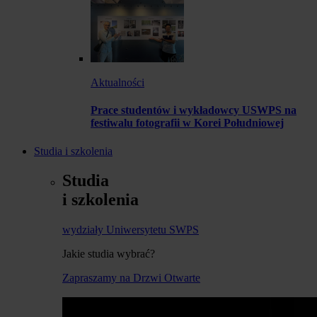
Aktualności
Prace studentów i wykładowcy USWPS na
festiwalu fotografii w Korei Południowej
Studia i szkolenia
Studia
i szkolenia
wydziały Uniwersytetu SWPS
Jakie studia wybrać?
Zapraszamy na Drzwi Otwarte