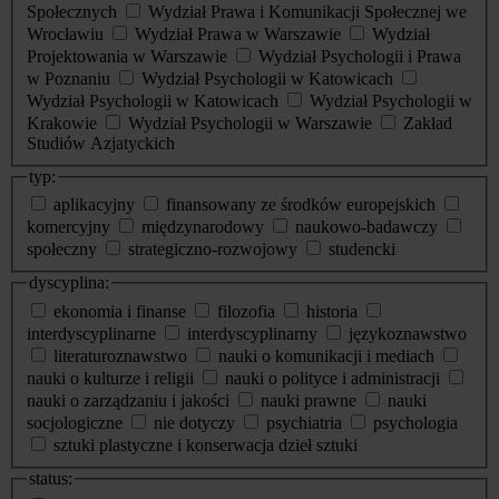
Społecznych
Wydział Prawa i Komunikacji Społecznej we
Wrocławiu
Wydział Prawa w Warszawie
Wydział
Projektowania w Warszawie
Wydział Psychologii i Prawa
w Poznaniu
Wydział Psychologii w Katowicach
Wydział Psychologii w Katowicach
Wydział Psychologii w
Krakowie
Wydział Psychologii w Warszawie
Zakład
Studiów Azjatyckich
typ:
aplikacyjny
finansowany ze środków europejskich
komercyjny
międzynarodowy
naukowo-badawczy
społeczny
strategiczno-rozwojowy
studencki
dyscyplina:
ekonomia i finanse
filozofia
historia
interdyscyplinarne
interdyscyplinarny
językoznawstwo
literaturoznawstwo
nauki o komunikacji i mediach
nauki o kulturze i religii
nauki o polityce i administracji
nauki o zarządzaniu i jakości
nauki prawne
nauki
socjologiczne
nie dotyczy
psychiatria
psychologia
sztuki plastyczne i konserwacja dzieł sztuki
status: