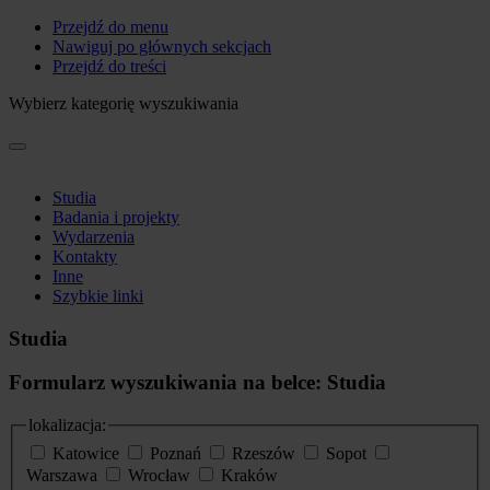
Przejdź do menu
Nawiguj po głównych sekcjach
Przejdź do treści
Wybierz kategorię wyszukiwania
Studia
Badania i projekty
Wydarzenia
Kontakty
Inne
Szybkie linki
Studia
Formularz wyszukiwania na belce: Studia
lokalizacja:
Katowice
Poznań
Rzeszów
Sopot
Warszawa
Wrocław
Kraków