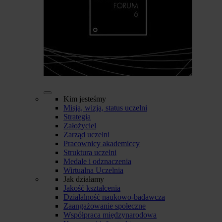
Kim jesteśmy
Misja, wizja, status uczelni
Strategia
Założyciel
Zarząd uczelni
Pracownicy akademiccy
Struktura uczelni
Medale i odznaczenia
Wirtualna Uczelnia
Jak działamy
Jakość kształcenia
Działalność naukowo-badawcza
Zaangażowanie społeczne
Współpraca międzynarodowa