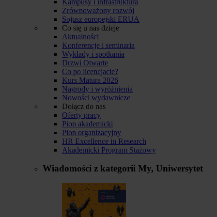
Kampusy i infrastruktura
Zrównoważony rozwój
Sojusz europejski ERUA
Co się u nas dzieje
Aktualności
Konferencje i seminaria
Wykłady i spotkania
Drzwi Otwarte
Co po licencjacie?
Kurs Matura 2026
Nagrody i wyróżnienia
Nowości wydawnicze
Dołącz do nas
Oferty pracy
Pion akademicki
Pion organizacyjny
HR Excellence in Research
Akademicki Program Stażowy
Wiadomości z kategorii
My, Uniwersytet