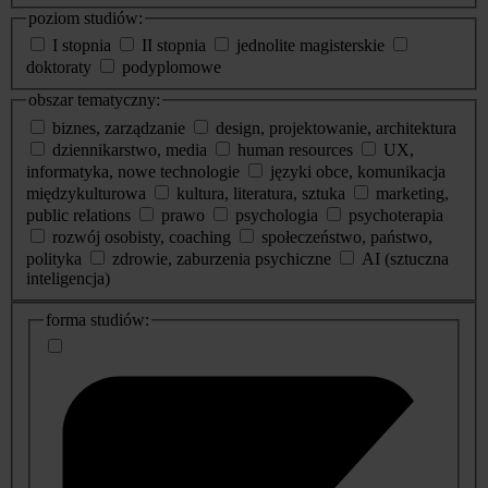
poziom studiów:
I stopnia
II stopnia
jednolite magisterskie
doktoraty
podyplomowe
obszar tematyczny:
biznes, zarządzanie
design, projektowanie, architektura
dziennikarstwo, media
human resources
UX,
informatyka, nowe technologie
języki obce, komunikacja
międzykulturowa
kultura, literatura, sztuka
marketing,
public relations
prawo
psychologia
psychoterapia
rozwój osobisty, coaching
społeczeństwo, państwo,
polityka
zdrowie, zaburzenia psychiczne
AI (sztuczna
inteligencja)
dodatkowe
forma studiów:
informacje
o
studiach