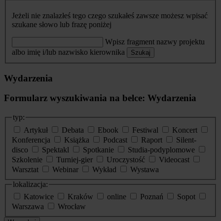
Jeżeli nie znalazłeś tego czego szukałeś zawsze możesz wpisać
szukane słowo lub frazę poniżej
Wpisz fragment nazwy projektu
albo imię i/lub nazwisko kierownika
Szukaj
Wydarzenia
Formularz wyszukiwania na belce: Wydarzenia
typ:
Artykuł
Debata
Ebook
Festiwal
Koncert
Konferencja
Książka
Podcast
Raport
Silent-
disco
Spektakl
Spotkanie
Studia-podyplomowe
Szkolenie
Turniej-gier
Uroczystość
Videocast
Warsztat
Webinar
Wykład
Wystawa
lokalizacja:
Katowice
Kraków
online
Poznań
Sopot
Warszawa
Wrocław