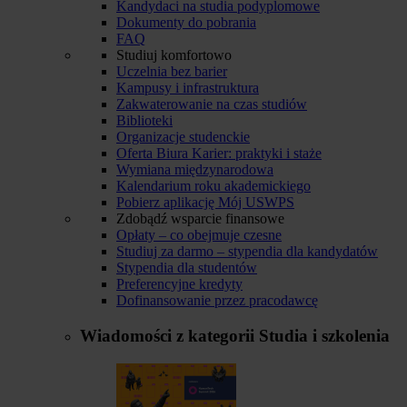
Kandydaci na studia podyplomowe
Dokumenty do pobrania
FAQ
Studiuj komfortowo
Uczelnia bez barier
Kampusy i infrastruktura
Zakwaterowanie na czas studiów
Biblioteki
Organizacje studenckie
Oferta Biura Karier: praktyki i staże
Wymiana międzynarodowa
Kalendarium roku akademickiego
Pobierz aplikację Mój USWPS
Zdobądź wsparcie finansowe
Opłaty – co obejmuje czesne
Studiuj za darmo – stypendia dla kandydatów
Stypendia dla studentów
Preferencyjne kredyty
Dofinansowanie przez pracodawcę
Wiadomości z kategorii
Studia i szkolenia