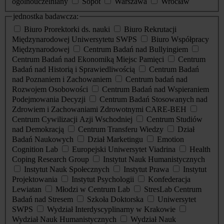
ogólnouczelniany
Sopot
Warszawa
Wrocław
jednostka badawcza:
Biuro Prorektorki ds. nauki
Biuro Rekrutacji
Międzynarodowej Uniwersytetu SWPS
Biuro Współpracy
Międzynarodowej
Centrum Badań nad Bullyingiem
Centrum Badań nad Ekonomiką Miejsc Pamięci
Centrum
Badań nad Historią i Sprawiedliwością
Centrum Badań
nad Poznaniem i Zachowaniem
Centrum badań nad
Rozwojem Osobowości
Centrum Badań nad Wspieraniem
Podejmowania Decyzji
Centrum Badań Stosowanych nad
Zdrowiem i Zachowaniami Zdrowotnymi CARE-BEH
Centrum Cywilizacji Azji Wschodniej
Centrum Studiów
nad Demokracją
Centrum Transferu Wiedzy
Dział
Badań Naukowych
Dział Marketingu
Emotion
Cognition Lab
Europejski Uniwersytet Viadrina
Health
Coping Research Group
Instytut Nauk Humanistycznych
Instytut Nauk Społecznych
Instytut Prawa
Instytut
Projektowania
Instytut Psychologii
Konfederacja
Lewiatan
Młodzi w Centrum Lab
StresLab Centrum
Badań nad Stresem
Szkoła Doktorska
Uniwersytet
SWPS
Wydział Interdyscyplinarny w Krakowie
Wydział Nauk Humanistycznych
Wydział Nauk