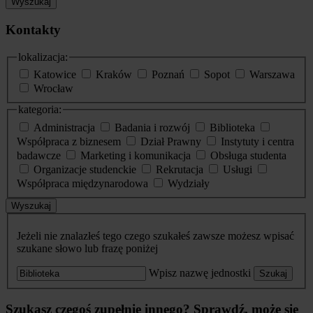
Wyszukaj
Kontakty
lokalizacja:
Katowice
Kraków
Poznań
Sopot
Warszawa
Wrocław
kategoria:
Administracja
Badania i rozwój
Biblioteka
Współpraca z biznesem
Dział Prawny
Instytuty i centra
badawcze
Marketing i komunikacja
Obsługa studenta
Organizacje studenckie
Rekrutacja
Usługi
Współpraca międzynarodowa
Wydziały
Wyszukaj
Jeżeli nie znalazłeś tego czego szukałeś zawsze możesz wpisać
szukane słowo lub frazę poniżej
Wpisz nazwę jednostki
Szukaj
Szukasz czegoś zupełnie innego? Sprawdź, może się