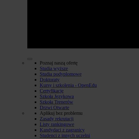
Poznaj naszą ofertę
Studia wyższe
Studia podyplomowe
Doktoraty
Kursy i szkolenia - OpenEdu
Certyfikacje
Szkoła Językowa
Szkoła Trenerów
Drzwi Otwarte
Aplikuj bez problemu
Zasady rekrutacji
Listy rankingowe
Kandydaci z zagranicy
Studenci z innych uczelni