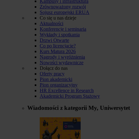
Kampusy i infrastruktura
Zrównoważony rozwój
Sojusz europejski ERUA
Co się u nas dzieje
Aktualności
Konferencje i seminaria
Wykłady i spotkania
Drzwi Otwarte
Co po licencjacie?
Kurs Matura 2026
Nagrody i wyróżnienia
Nowości wydawnicze
Dołącz do nas
Oferty pracy
Pion akademicki
Pion organizacyjny
HR Excellence in Research
Akademicki Program Stażowy
Wiadomości z kategorii
My, Uniwersytet