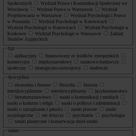
Społecznych
Wydział Prawa i Komunikacji Społecznej we
Wrocławiu
Wydział Prawa w Warszawie
Wydział
Projektowania w Warszawie
Wydział Psychologii i Prawa
w Poznaniu
Wydział Psychologii w Katowicach
Wydział Psychologii w Katowicach
Wydział Psychologii w
Krakowie
Wydział Psychologii w Warszawie
Zakład
Studiów Azjatyckich
typ:
aplikacyjny
finansowany ze środków europejskich
komercyjny
międzynarodowy
naukowo-badawczy
społeczny
strategiczno-rozwojowy
studencki
dyscyplina:
ekonomia i finanse
filozofia
historia
interdyscyplinarne
interdyscyplinarny
językoznawstwo
literaturoznawstwo
nauki o komunikacji i mediach
nauki o kulturze i religii
nauki o polityce i administracji
nauki o zarządzaniu i jakości
nauki prawne
nauki
socjologiczne
nie dotyczy
psychiatria
psychologia
sztuki plastyczne i konserwacja dzieł sztuki
status: