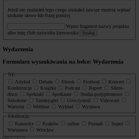
Jeżeli nie znalazłeś tego czego szukałeś zawsze możesz wpisać
szukane słowo lub frazę poniżej
Wpisz fragment nazwy projektu
albo imię i/lub nazwisko kierownika
Szukaj
Wydarzenia
Formularz wyszukiwania na belce: Wydarzenia
typ:
Artykuł
Debata
Ebook
Festiwal
Koncert
Konferencja
Książka
Podcast
Raport
Silent-
disco
Spektakl
Spotkanie
Studia-podyplomowe
Szkolenie
Turniej-gier
Uroczystość
Videocast
Warsztat
Webinar
Wykład
Wystawa
lokalizacja:
Katowice
Kraków
online
Poznań
Sopot
Warszawa
Wrocław