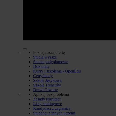
Poznaj naszą ofertę
Studia wyższe
Studia podyplomowe
Doktoraty
Kursy i szkolenia - OpenEdu
Certyfikacje
Szkoła Językowa
Szkoła Trenerów
Drzwi Otwarte
Aplikuj bez problemu
Zasady rekrutacji
Listy rankingowe
Kandydaci z zagranicy
Studenci z innych uczelni