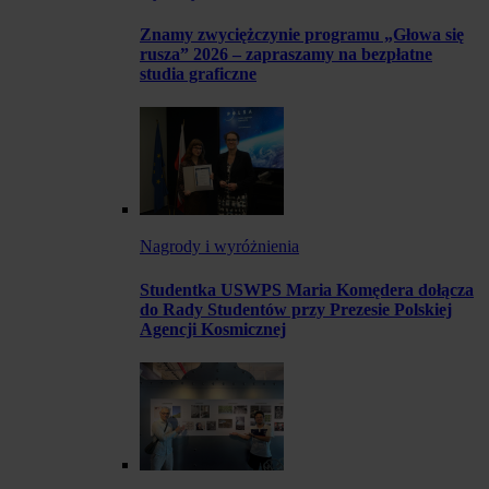
Znamy zwyciężczynie programu „Głowa się
rusza” 2026 – zapraszamy na bezpłatne
studia graficzne
Nagrody i wyróżnienia
Studentka USWPS Maria Komędera dołącza
do Rady Studentów przy Prezesie Polskiej
Agencji Kosmicznej