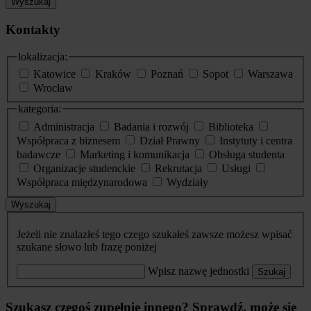
Wyszukaj
Kontakty
lokalizacja:
Katowice
Kraków
Poznań
Sopot
Warszawa
Wrocław
kategoria:
Administracja
Badania i rozwój
Biblioteka
Współpraca z biznesem
Dział Prawny
Instytuty i centra
badawcze
Marketing i komunikacja
Obsługa studenta
Organizacje studenckie
Rekrutacja
Usługi
Współpraca międzynarodowa
Wydziały
Wyszukaj
Jeżeli nie znalazłeś tego czego szukałeś zawsze możesz wpisać
szukane słowo lub frazę poniżej
Wpisz nazwę jednostki
Szukaj
Szukasz czegoś zupełnie innego? Sprawdź, może się