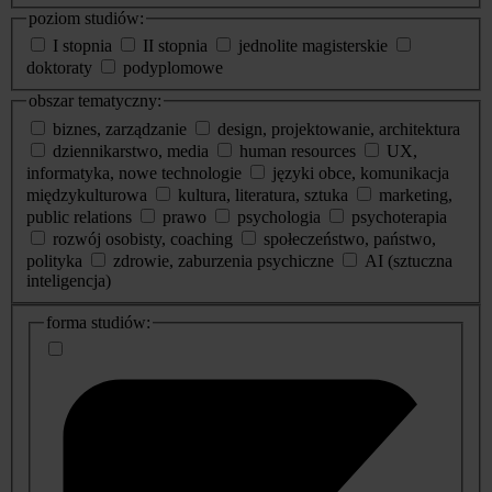
poziom studiów:
I stopnia
II stopnia
jednolite magisterskie
doktoraty
podyplomowe
obszar tematyczny:
biznes, zarządzanie
design, projektowanie, architektura
dziennikarstwo, media
human resources
UX,
informatyka, nowe technologie
języki obce, komunikacja
międzykulturowa
kultura, literatura, sztuka
marketing,
public relations
prawo
psychologia
psychoterapia
rozwój osobisty, coaching
społeczeństwo, państwo,
polityka
zdrowie, zaburzenia psychiczne
AI (sztuczna
inteligencja)
dodatkowe
forma studiów:
informacje
o
studiach