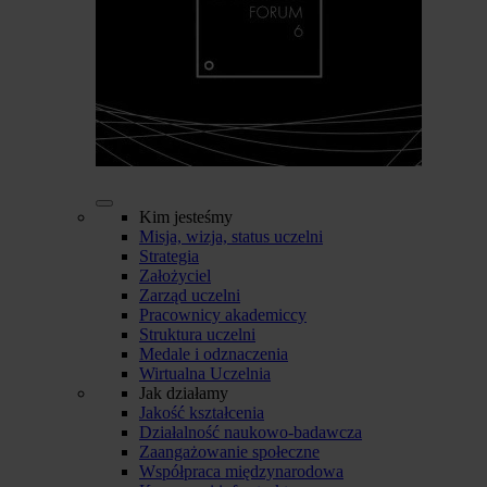
Kim jesteśmy
Misja, wizja, status uczelni
Strategia
Założyciel
Zarząd uczelni
Pracownicy akademiccy
Struktura uczelni
Medale i odznaczenia
Wirtualna Uczelnia
Jak działamy
Jakość kształcenia
Działalność naukowo-badawcza
Zaangażowanie społeczne
Współpraca międzynarodowa