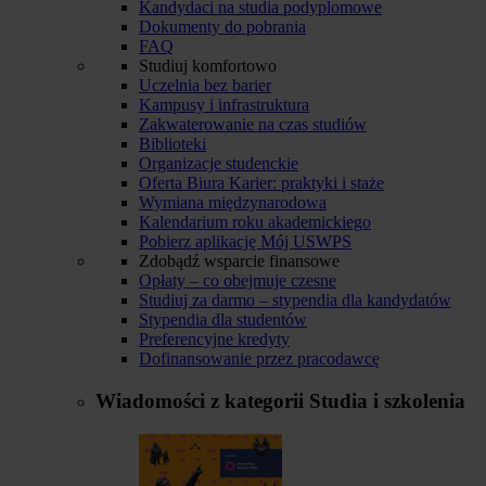
Kandydaci na studia podyplomowe
Dokumenty do pobrania
FAQ
Studiuj komfortowo
Uczelnia bez barier
Kampusy i infrastruktura
Zakwaterowanie na czas studiów
Biblioteki
Organizacje studenckie
Oferta Biura Karier: praktyki i staże
Wymiana międzynarodowa
Kalendarium roku akademickiego
Pobierz aplikację Mój USWPS
Zdobądź wsparcie finansowe
Opłaty – co obejmuje czesne
Studiuj za darmo – stypendia dla kandydatów
Stypendia dla studentów
Preferencyjne kredyty
Dofinansowanie przez pracodawcę
Wiadomości z kategorii
Studia i szkolenia