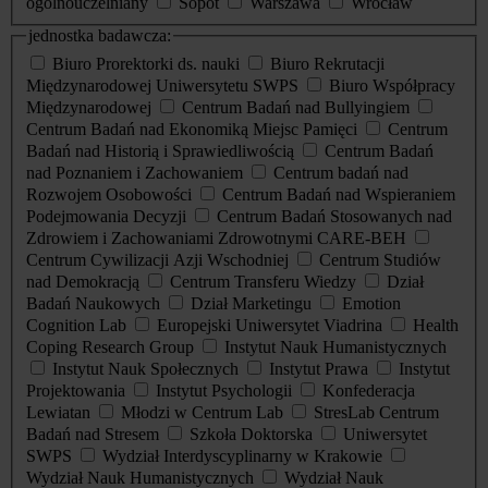
ogólnouczelniany
Sopot
Warszawa
Wrocław
jednostka badawcza:
Biuro Prorektorki ds. nauki
Biuro Rekrutacji
Międzynarodowej Uniwersytetu SWPS
Biuro Współpracy
Międzynarodowej
Centrum Badań nad Bullyingiem
Centrum Badań nad Ekonomiką Miejsc Pamięci
Centrum
Badań nad Historią i Sprawiedliwością
Centrum Badań
nad Poznaniem i Zachowaniem
Centrum badań nad
Rozwojem Osobowości
Centrum Badań nad Wspieraniem
Podejmowania Decyzji
Centrum Badań Stosowanych nad
Zdrowiem i Zachowaniami Zdrowotnymi CARE-BEH
Centrum Cywilizacji Azji Wschodniej
Centrum Studiów
nad Demokracją
Centrum Transferu Wiedzy
Dział
Badań Naukowych
Dział Marketingu
Emotion
Cognition Lab
Europejski Uniwersytet Viadrina
Health
Coping Research Group
Instytut Nauk Humanistycznych
Instytut Nauk Społecznych
Instytut Prawa
Instytut
Projektowania
Instytut Psychologii
Konfederacja
Lewiatan
Młodzi w Centrum Lab
StresLab Centrum
Badań nad Stresem
Szkoła Doktorska
Uniwersytet
SWPS
Wydział Interdyscyplinarny w Krakowie
Wydział Nauk Humanistycznych
Wydział Nauk