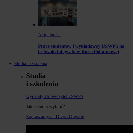
Aktualności
Prace studentów i wykładowcy USWPS na
festiwalu fotografii w Korei Południowej
Studia i szkolenia
Studia
i szkolenia
wydziały Uniwersytetu SWPS
Jakie studia wybrać?
Zapraszamy na Drzwi Otwarte