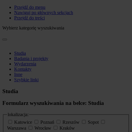
Przejdź do menu
Nawiguj po głównych sekcjach
Przejdź do treści
Wybierz kategorię wyszukiwania
Studia
Badania i projekty
Wydarzenia
Kontakty
Inne
Szybkie linki
Studia
Formularz wyszukiwania na belce: Studia
lokalizacja:
Katowice
Poznań
Rzeszów
Sopot
Warszawa
Wrocław
Kraków