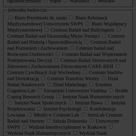
ogólnouczelniany
Sopot
Warszawa
Wrocław
jednostka badawcza:
Biuro Prorektorki ds. nauki
Biuro Rekrutacji
Międzynarodowej Uniwersytetu SWPS
Biuro Współpracy
Międzynarodowej
Centrum Badań nad Bullyingiem
Centrum Badań nad Ekonomiką Miejsc Pamięci
Centrum
Badań nad Historią i Sprawiedliwością
Centrum Badań
nad Poznaniem i Zachowaniem
Centrum badań nad
Rozwojem Osobowości
Centrum Badań nad Wspieraniem
Podejmowania Decyzji
Centrum Badań Stosowanych nad
Zdrowiem i Zachowaniami Zdrowotnymi CARE-BEH
Centrum Cywilizacji Azji Wschodniej
Centrum Studiów
nad Demokracją
Centrum Transferu Wiedzy
Dział
Badań Naukowych
Dział Marketingu
Emotion
Cognition Lab
Europejski Uniwersytet Viadrina
Health
Coping Research Group
Instytut Nauk Humanistycznych
Instytut Nauk Społecznych
Instytut Prawa
Instytut
Projektowania
Instytut Psychologii
Konfederacja
Lewiatan
Młodzi w Centrum Lab
StresLab Centrum
Badań nad Stresem
Szkoła Doktorska
Uniwersytet
SWPS
Wydział Interdyscyplinarny w Krakowie
Wydział Nauk Humanistycznych
Wydział Nauk