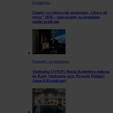
Dydaktyka
Znamy zwyciężczynie programu „Głowa się
rusza” 2026 – zapraszamy na bezpłatne
studia graficzne
Nagrody i wyróżnienia
Studentka USWPS Maria Komędera dołącza
do Rady Studentów przy Prezesie Polskiej
Agencji Kosmicznej