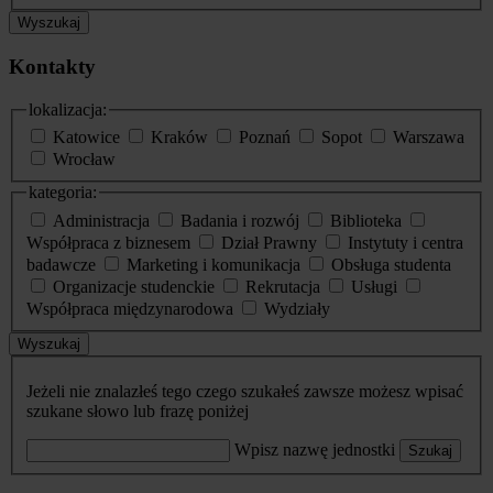
Wyszukaj
Kontakty
lokalizacja:
Katowice
Kraków
Poznań
Sopot
Warszawa
Wrocław
kategoria:
Administracja
Badania i rozwój
Biblioteka
Współpraca z biznesem
Dział Prawny
Instytuty i centra
badawcze
Marketing i komunikacja
Obsługa studenta
Organizacje studenckie
Rekrutacja
Usługi
Współpraca międzynarodowa
Wydziały
Wyszukaj
Jeżeli nie znalazłeś tego czego szukałeś zawsze możesz wpisać
szukane słowo lub frazę poniżej
Wpisz nazwę jednostki
Szukaj