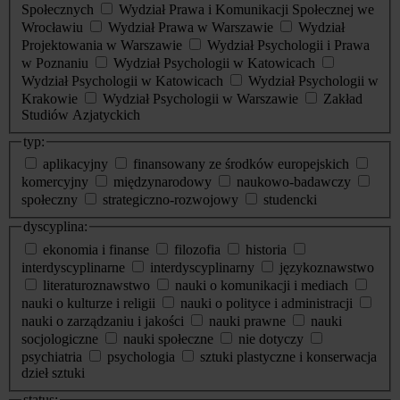
Społecznych
Wydział Prawa i Komunikacji Społecznej we
Wrocławiu
Wydział Prawa w Warszawie
Wydział
Projektowania w Warszawie
Wydział Psychologii i Prawa
w Poznaniu
Wydział Psychologii w Katowicach
Wydział Psychologii w Katowicach
Wydział Psychologii w
Krakowie
Wydział Psychologii w Warszawie
Zakład
Studiów Azjatyckich
typ:
aplikacyjny
finansowany ze środków europejskich
komercyjny
międzynarodowy
naukowo-badawczy
społeczny
strategiczno-rozwojowy
studencki
dyscyplina:
ekonomia i finanse
filozofia
historia
interdyscyplinarne
interdyscyplinarny
językoznawstwo
literaturoznawstwo
nauki o komunikacji i mediach
nauki o kulturze i religii
nauki o polityce i administracji
nauki o zarządzaniu i jakości
nauki prawne
nauki
socjologiczne
nauki społeczne
nie dotyczy
psychiatria
psychologia
sztuki plastyczne i konserwacja
dzieł sztuki
status: