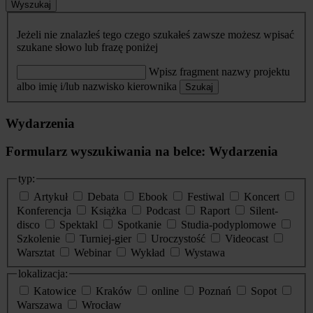
Wyszukaj
Jeżeli nie znalazłeś tego czego szukałeś zawsze możesz wpisać
szukane słowo lub frazę poniżej
Wpisz fragment nazwy projektu
albo imię i/lub nazwisko kierownika
Szukaj
Wydarzenia
Formularz wyszukiwania na belce: Wydarzenia
typ:
Artykuł
Debata
Ebook
Festiwal
Koncert
Konferencja
Książka
Podcast
Raport
Silent-
disco
Spektakl
Spotkanie
Studia-podyplomowe
Szkolenie
Turniej-gier
Uroczystość
Videocast
Warsztat
Webinar
Wykład
Wystawa
lokalizacja:
Katowice
Kraków
online
Poznań
Sopot
Warszawa
Wrocław