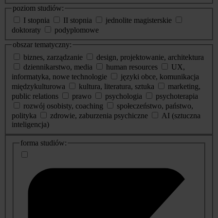
poziom studiów:
I stopnia
II stopnia
jednolite magisterskie
doktoraty
podyplomowe
obszar tematyczny:
biznes, zarządzanie
design, projektowanie, architektura
dziennikarstwo, media
human resources
UX,
informatyka, nowe technologie
języki obce, komunikacja
międzykulturowa
kultura, literatura, sztuka
marketing,
public relations
prawo
psychologia
psychoterapia
rozwój osobisty, coaching
społeczeństwo, państwo,
polityka
zdrowie, zaburzenia psychiczne
AI (sztuczna
inteligencja)
dodatkowe
forma studiów:
informacje
o
studiach