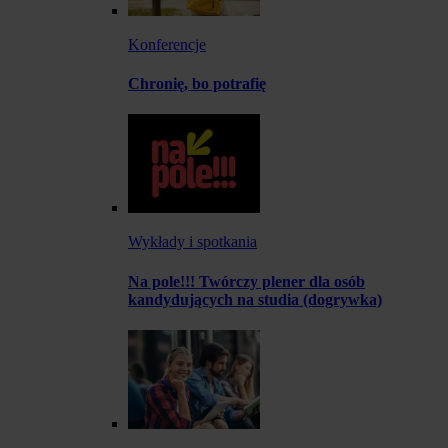
Konferencje
Chronię, bo potrafię
Wykłady i spotkania
Na pole!!! Twórczy plener dla osób
kandydujących na studia (dogrywka)