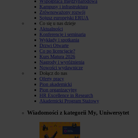
Współpraca międzynarodowa
Kampusy i infrastruktura
Zrównoważony rozwój
Sojusz europejski ERUA
Co się u nas dzieje
Aktualności
Konferencje i seminaria
Wykłady i spotkania
Drzwi Otwarte
Co po licencjacie?
Kurs Matura 2026
Nagrody i wyróżnienia
Nowości wydawnicze
Dołącz do nas
Oferty pracy
Pion akademicki
Pion organizacyjny
HR Excellence in Research
Akademicki Program Stażowy
Wiadomości z kategorii
My, Uniwersytet