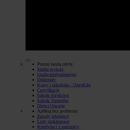
Poznaj naszą ofertę
Studia wyższe
Studia podyplomowe
Doktoraty
Kursy i szkolenia - OpenEdu
Certyfikacje
Szkoła Językowa
Szkoła Trenerów
Drzwi Otwarte
Aplikuj bez problemu
Zasady rekrutacji
Listy rankingowe
Kandydaci z zagranicy