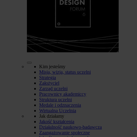
Kim jesteśmy
Misja, wizja, status uczelni
Strategia
Założyciel
Zarząd uczelni
Pracownicy akademiccy
Struktura uczelni
Medale i odznaczenia
Wirtualna Uczelnia
Jak działamy
Jakość kształcenia
Działalność naukowo-badawcza
Zaangażowanie społeczne