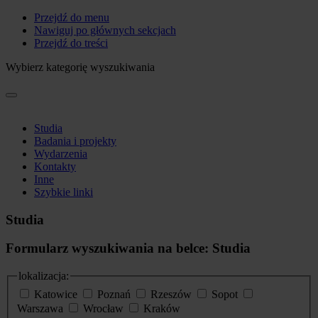
Przejdź do menu
Nawiguj po głównych sekcjach
Przejdź do treści
Wybierz kategorię wyszukiwania
Studia
Badania i projekty
Wydarzenia
Kontakty
Inne
Szybkie linki
Studia
Formularz wyszukiwania na belce: Studia
lokalizacja:
Katowice
Poznań
Rzeszów
Sopot
Warszawa
Wrocław
Kraków