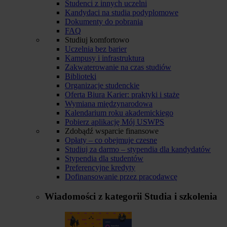
Studenci z innych uczelni
Kandydaci na studia podyplomowe
Dokumenty do pobrania
FAQ
Studiuj komfortowo
Uczelnia bez barier
Kampusy i infrastruktura
Zakwaterowanie na czas studiów
Biblioteki
Organizacje studenckie
Oferta Biura Karier: praktyki i staże
Wymiana międzynarodowa
Kalendarium roku akademickiego
Pobierz aplikację Mój USWPS
Zdobądź wsparcie finansowe
Opłaty – co obejmuje czesne
Studiuj za darmo – stypendia dla kandydatów
Stypendia dla studentów
Preferencyjne kredyty
Dofinansowanie przez pracodawcę
Wiadomości z kategorii
Studia i szkolenia