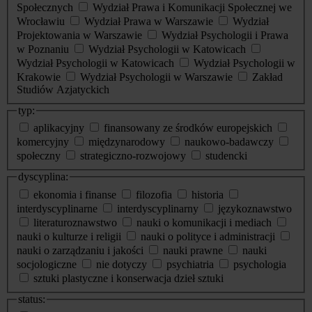
Społecznych
Wydział Prawa i Komunikacji Społecznej we
Wrocławiu
Wydział Prawa w Warszawie
Wydział
Projektowania w Warszawie
Wydział Psychologii i Prawa
w Poznaniu
Wydział Psychologii w Katowicach
Wydział Psychologii w Katowicach
Wydział Psychologii w
Krakowie
Wydział Psychologii w Warszawie
Zakład
Studiów Azjatyckich
typ:
aplikacyjny
finansowany ze środków europejskich
komercyjny
międzynarodowy
naukowo-badawczy
społeczny
strategiczno-rozwojowy
studencki
dyscyplina:
ekonomia i finanse
filozofia
historia
interdyscyplinarne
interdyscyplinarny
językoznawstwo
literaturoznawstwo
nauki o komunikacji i mediach
nauki o kulturze i religii
nauki o polityce i administracji
nauki o zarządzaniu i jakości
nauki prawne
nauki
socjologiczne
nie dotyczy
psychiatria
psychologia
sztuki plastyczne i konserwacja dzieł sztuki
status: