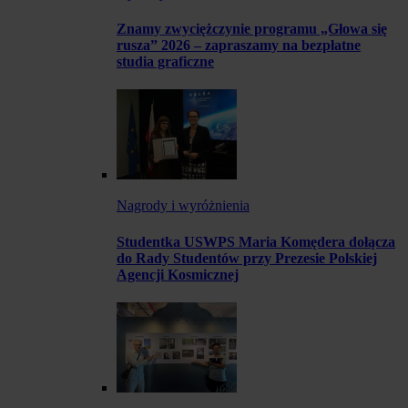
Znamy zwyciężczynie programu „Głowa się
rusza” 2026 – zapraszamy na bezpłatne
studia graficzne
Nagrody i wyróżnienia
Studentka USWPS Maria Komędera dołącza
do Rady Studentów przy Prezesie Polskiej
Agencji Kosmicznej