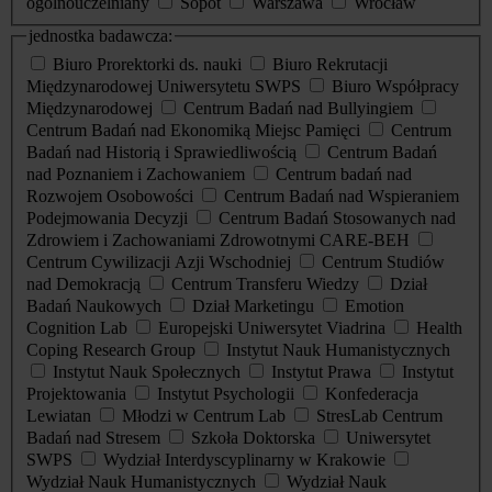
ogólnouczelniany
Sopot
Warszawa
Wrocław
jednostka badawcza:
Biuro Prorektorki ds. nauki
Biuro Rekrutacji
Międzynarodowej Uniwersytetu SWPS
Biuro Współpracy
Międzynarodowej
Centrum Badań nad Bullyingiem
Centrum Badań nad Ekonomiką Miejsc Pamięci
Centrum
Badań nad Historią i Sprawiedliwością
Centrum Badań
nad Poznaniem i Zachowaniem
Centrum badań nad
Rozwojem Osobowości
Centrum Badań nad Wspieraniem
Podejmowania Decyzji
Centrum Badań Stosowanych nad
Zdrowiem i Zachowaniami Zdrowotnymi CARE-BEH
Centrum Cywilizacji Azji Wschodniej
Centrum Studiów
nad Demokracją
Centrum Transferu Wiedzy
Dział
Badań Naukowych
Dział Marketingu
Emotion
Cognition Lab
Europejski Uniwersytet Viadrina
Health
Coping Research Group
Instytut Nauk Humanistycznych
Instytut Nauk Społecznych
Instytut Prawa
Instytut
Projektowania
Instytut Psychologii
Konfederacja
Lewiatan
Młodzi w Centrum Lab
StresLab Centrum
Badań nad Stresem
Szkoła Doktorska
Uniwersytet
SWPS
Wydział Interdyscyplinarny w Krakowie
Wydział Nauk Humanistycznych
Wydział Nauk