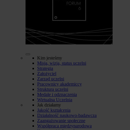
Kim jesteśmy
Misja, wizja, status uczelni
Strategia
Założyciel
Zarząd uczelni
Pracownicy akademiccy
Struktura uczelni
Medale i odznaczenia
Wirtualna Uczelnia
Jak działamy
Jakość kształcenia
Działalność naukowo-badawcza
Zaangażowanie społeczne
Współpraca międzynarodowa