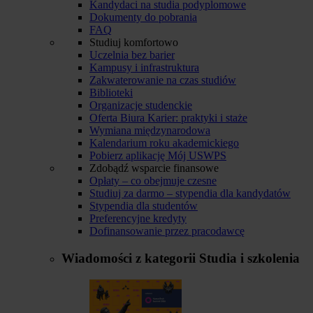
Kandydaci na studia podyplomowe
Dokumenty do pobrania
FAQ
Studiuj komfortowo
Uczelnia bez barier
Kampusy i infrastruktura
Zakwaterowanie na czas studiów
Biblioteki
Organizacje studenckie
Oferta Biura Karier: praktyki i staże
Wymiana międzynarodowa
Kalendarium roku akademickiego
Pobierz aplikację Mój USWPS
Zdobądź wsparcie finansowe
Opłaty – co obejmuje czesne
Studiuj za darmo – stypendia dla kandydatów
Stypendia dla studentów
Preferencyjne kredyty
Dofinansowanie przez pracodawcę
Wiadomości z kategorii
Studia i szkolenia