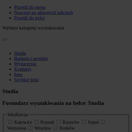
Przejdź do menu
Nawiguj po głównych sekcjach
Przejdź do treści
Wybierz kategorię wyszukiwania
Studia
Badania i projekty
Wydarzenia
Kontakty
Inne
Szybkie linki
Studia
Formularz wyszukiwania na belce: Studia
lokalizacja:
Katowice
Poznań
Rzeszów
Sopot
Warszawa
Wrocław
Kraków