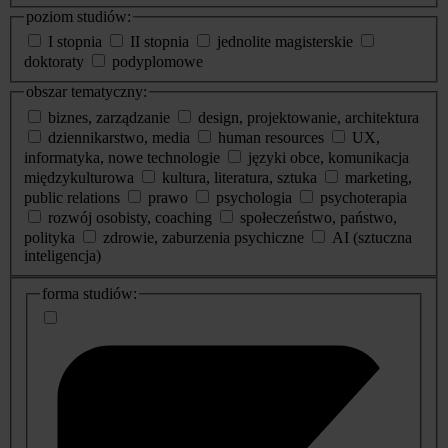
poziom studiów:
I stopnia
II stopnia
jednolite magisterskie
doktoraty
podyplomowe
obszar tematyczny:
biznes, zarządzanie
design, projektowanie, architektura
dziennikarstwo, media
human resources
UX,
informatyka, nowe technologie
języki obce, komunikacja
międzykulturowa
kultura, literatura, sztuka
marketing,
public relations
prawo
psychologia
psychoterapia
rozwój osobisty, coaching
społeczeństwo, państwo,
polityka
zdrowie, zaburzenia psychiczne
AI (sztuczna
inteligencja)
dodatkowe
forma studiów:
informacje
o
studiach