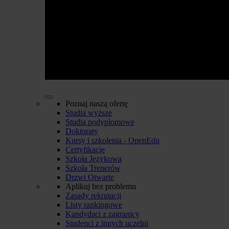
Poznaj naszą ofertę
Studia wyższe
Studia podyplomowe
Doktoraty
Kursy i szkolenia - OpenEdu
Certyfikacje
Szkoła Językowa
Szkoła Trenerów
Drzwi Otwarte
Aplikuj bez problemu
Zasady rekrutacji
Listy rankingowe
Kandydaci z zagranicy
Studenci z innych uczelni