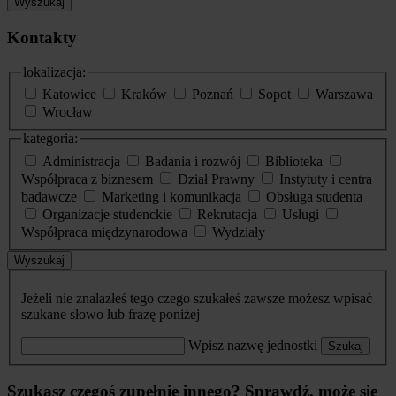
Wyszukaj
Kontakty
lokalizacja:
Katowice
Kraków
Poznań
Sopot
Warszawa
Wrocław
kategoria:
Administracja
Badania i rozwój
Biblioteka
Współpraca z biznesem
Dział Prawny
Instytuty i centra
badawcze
Marketing i komunikacja
Obsługa studenta
Organizacje studenckie
Rekrutacja
Usługi
Współpraca międzynarodowa
Wydziały
Wyszukaj
Jeżeli nie znalazłeś tego czego szukałeś zawsze możesz wpisać
szukane słowo lub frazę poniżej
Wpisz nazwę jednostki
Szukaj
Szukasz czegoś zupełnie innego? Sprawdź, może się