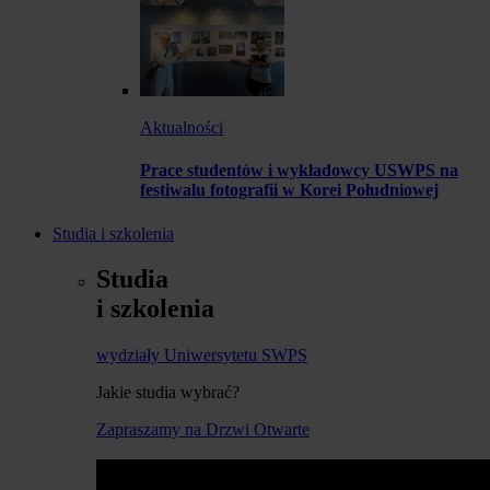
Aktualności
Prace studentów i wykładowcy USWPS na
festiwalu fotografii w Korei Południowej
Studia i szkolenia
Studia
i szkolenia
wydziały Uniwersytetu SWPS
Jakie studia wybrać?
Zapraszamy na Drzwi Otwarte