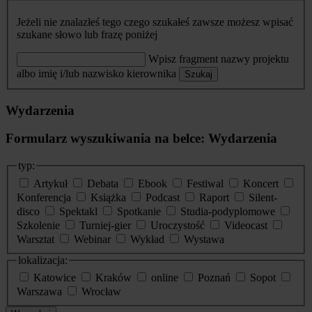
Jeżeli nie znalazłeś tego czego szukałeś zawsze możesz wpisać
szukane słowo lub frazę poniżej
Wpisz fragment nazwy projektu
albo imię i/lub nazwisko kierownika
Szukaj
Wydarzenia
Formularz wyszukiwania na belce: Wydarzenia
typ:
Artykuł
Debata
Ebook
Festiwal
Koncert
Konferencja
Książka
Podcast
Raport
Silent-
disco
Spektakl
Spotkanie
Studia-podyplomowe
Szkolenie
Turniej-gier
Uroczystość
Videocast
Warsztat
Webinar
Wykład
Wystawa
lokalizacja:
Katowice
Kraków
online
Poznań
Sopot
Warszawa
Wrocław