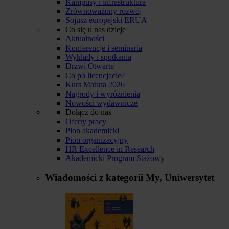
Kampusy i infrastruktura
Zrównoważony rozwój
Sojusz europejski ERUA
Co się u nas dzieje
Aktualności
Konferencje i seminaria
Wykłady i spotkania
Drzwi Otwarte
Co po licencjacie?
Kurs Matura 2026
Nagrody i wyróżnienia
Nowości wydawnicze
Dołącz do nas
Oferty pracy
Pion akademicki
Pion organizacyjny
HR Excellence in Research
Akademicki Program Stażowy
Wiadomości z kategorii
My, Uniwersytet