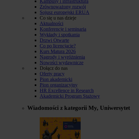
Kampusy i infrastruktura
Zrównoważony rozwój
Sojusz europejski ERUA
Co się u nas dzieje
Aktualności
Konferencje i seminaria
Wykłady i spotkania
Drzwi Otwarte
Co po licencjacie?
Kurs Matura 2026
Nagrody i wyróżnienia
Nowości wydawnicze
Dołącz do nas
Oferty pracy
Pion akademicki
Pion organizacyjny
HR Excellence in Research
Akademicki Program Stażowy
Wiadomości z kategorii
My, Uniwersytet