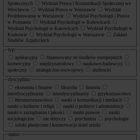
Społecznych
Wydział Prawa i Komunikacji Społecznej we
Wrocławiu
Wydział Prawa w Warszawie
Wydział
Projektowania w Warszawie
Wydział Psychologii i Prawa
w Poznaniu
Wydział Psychologii w Katowicach
Wydział Psychologii w Katowicach
Wydział Psychologii w
Krakowie
Wydział Psychologii w Warszawie
Zakład
Studiów Azjatyckich
typ:
aplikacyjny
finansowany ze środków europejskich
komercyjny
międzynarodowy
naukowo-badawczy
społeczny
strategiczno-rozwojowy
studencki
dyscyplina:
ekonomia i finanse
filozofia
historia
interdyscyplinarne
interdyscyplinarny
językoznawstwo
literaturoznawstwo
nauki o komunikacji i mediach
nauki o kulturze i religii
nauki o polityce i administracji
nauki o zarządzaniu i jakości
nauki prawne
nauki
socjologiczne
nie dotyczy
psychiatria
psychologia
sztuki plastyczne i konserwacja dzieł sztuki
status: