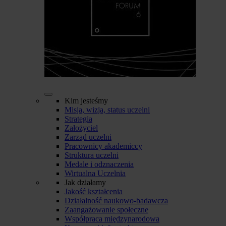
Kim jesteśmy
Misja, wizja, status uczelni
Strategia
Założyciel
Zarząd uczelni
Pracownicy akademiccy
Struktura uczelni
Medale i odznaczenia
Wirtualna Uczelnia
Jak działamy
Jakość kształcenia
Działalność naukowo-badawcza
Zaangażowanie społeczne
Współpraca międzynarodowa