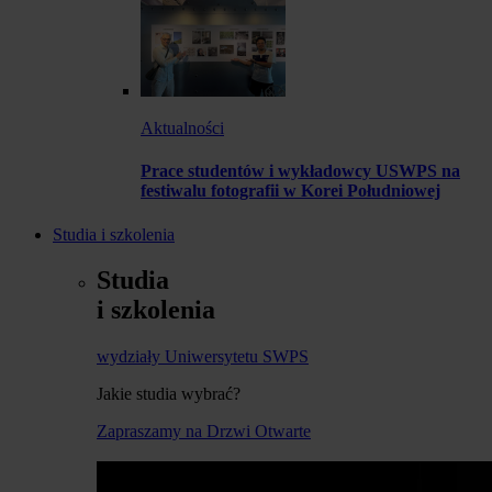
Aktualności
Prace studentów i wykładowcy USWPS na
festiwalu fotografii w Korei Południowej
Studia i szkolenia
Studia
i szkolenia
wydziały Uniwersytetu SWPS
Jakie studia wybrać?
Zapraszamy na Drzwi Otwarte