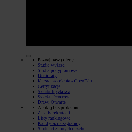
Poznaj naszą ofertę
Studia wyższe
Studia podyplomowe
Doktoraty
Kursy i szkolenia - OpenEdu
Certyfikacje
Szkoła Językowa
Szkoła Trenerów
Drzwi Otwarte
Aplikuj bez problemu
Zasady rekrutacji
Listy rankingowe
Kandydaci z zagranicy
Studenci z innych uczelni