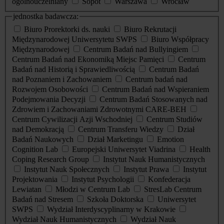
ogólnouczelniany
Sopot
Warszawa
Wrocław
jednostka badawcza:
Biuro Prorektorki ds. nauki
Biuro Rekrutacji
Międzynarodowej Uniwersytetu SWPS
Biuro Współpracy
Międzynarodowej
Centrum Badań nad Bullyingiem
Centrum Badań nad Ekonomiką Miejsc Pamięci
Centrum
Badań nad Historią i Sprawiedliwością
Centrum Badań
nad Poznaniem i Zachowaniem
Centrum badań nad
Rozwojem Osobowości
Centrum Badań nad Wspieraniem
Podejmowania Decyzji
Centrum Badań Stosowanych nad
Zdrowiem i Zachowaniami Zdrowotnymi CARE-BEH
Centrum Cywilizacji Azji Wschodniej
Centrum Studiów
nad Demokracją
Centrum Transferu Wiedzy
Dział
Badań Naukowych
Dział Marketingu
Emotion
Cognition Lab
Europejski Uniwersytet Viadrina
Health
Coping Research Group
Instytut Nauk Humanistycznych
Instytut Nauk Społecznych
Instytut Prawa
Instytut
Projektowania
Instytut Psychologii
Konfederacja
Lewiatan
Młodzi w Centrum Lab
StresLab Centrum
Badań nad Stresem
Szkoła Doktorska
Uniwersytet
SWPS
Wydział Interdyscyplinarny w Krakowie
Wydział Nauk Humanistycznych
Wydział Nauk