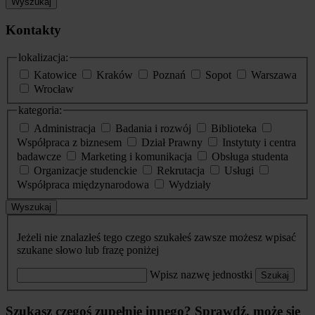
Wyszukaj
Kontakty
lokalizacja:
Katowice
Kraków
Poznań
Sopot
Warszawa
Wrocław
kategoria:
Administracja
Badania i rozwój
Biblioteka
Współpraca z biznesem
Dział Prawny
Instytuty i centra
badawcze
Marketing i komunikacja
Obsługa studenta
Organizacje studenckie
Rekrutacja
Usługi
Współpraca międzynarodowa
Wydziały
Wyszukaj
Jeżeli nie znalazłeś tego czego szukałeś zawsze możesz wpisać
szukane słowo lub frazę poniżej
Wpisz nazwę jednostki
Szukaj
Szukasz czegoś zupełnie innego? Sprawdź, może się