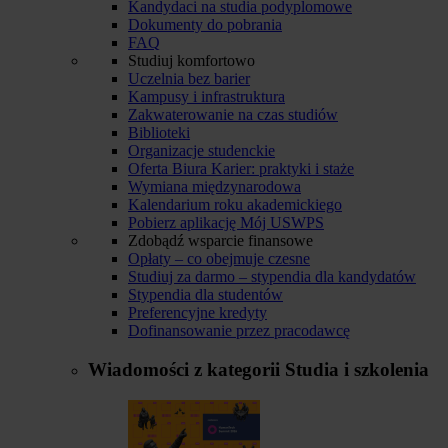
Kandydaci na studia podyplomowe
Dokumenty do pobrania
FAQ
Studiuj komfortowo
Uczelnia bez barier
Kampusy i infrastruktura
Zakwaterowanie na czas studiów
Biblioteki
Organizacje studenckie
Oferta Biura Karier: praktyki i staże
Wymiana międzynarodowa
Kalendarium roku akademickiego
Pobierz aplikację Mój USWPS
Zdobądź wsparcie finansowe
Opłaty – co obejmuje czesne
Studiuj za darmo – stypendia dla kandydatów
Stypendia dla studentów
Preferencyjne kredyty
Dofinansowanie przez pracodawcę
Wiadomości z kategorii
Studia i szkolenia