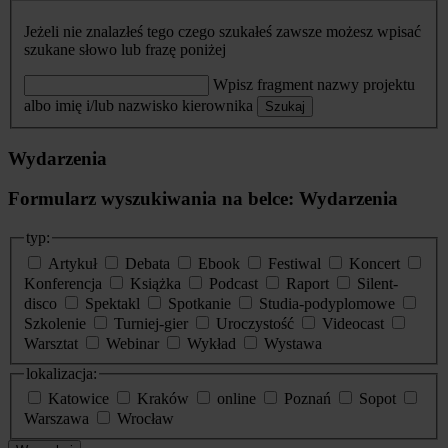
Jeżeli nie znalazłeś tego czego szukałeś zawsze możesz wpisać
szukane słowo lub frazę poniżej
Wpisz fragment nazwy projektu
albo imię i/lub nazwisko kierownika
Szukaj
Wydarzenia
Formularz wyszukiwania na belce: Wydarzenia
typ:
Artykuł
Debata
Ebook
Festiwal
Koncert
Konferencja
Książka
Podcast
Raport
Silent-
disco
Spektakl
Spotkanie
Studia-podyplomowe
Szkolenie
Turniej-gier
Uroczystość
Videocast
Warsztat
Webinar
Wykład
Wystawa
lokalizacja:
Katowice
Kraków
online
Poznań
Sopot
Warszawa
Wrocław