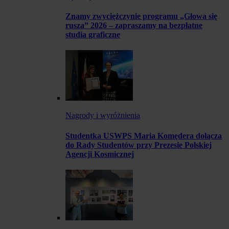
Znamy zwyciężczynie programu „Głowa się
rusza” 2026 – zapraszamy na bezpłatne
studia graficzne
Nagrody i wyróżnienia
Studentka USWPS Maria Komędera dołącza
do Rady Studentów przy Prezesie Polskiej
Agencji Kosmicznej