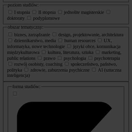
poziom studiów:
I stopnia
II stopnia
jednolite magisterskie
doktoraty
podyplomowe
obszar tematyczny:
biznes, zarządzanie
design, projektowanie, architektura
dziennikarstwo, media
human resources
UX,
informatyka, nowe technologie
języki obce, komunikacja
międzykulturowa
kultura, literatura, sztuka
marketing,
public relations
prawo
psychologia
psychoterapia
rozwój osobisty, coaching
społeczeństwo, państwo,
polityka
zdrowie, zaburzenia psychiczne
AI (sztuczna
inteligencja)
dodatkowe
forma studiów:
informacje
o
studiach