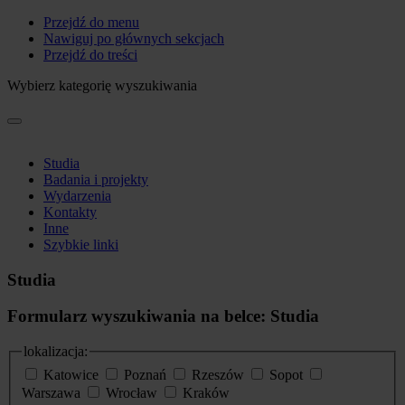
Przejdź do menu
Nawiguj po głównych sekcjach
Przejdź do treści
Wybierz kategorię wyszukiwania
Studia
Badania i projekty
Wydarzenia
Kontakty
Inne
Szybkie linki
Studia
Formularz wyszukiwania na belce: Studia
lokalizacja:
Katowice
Poznań
Rzeszów
Sopot
Warszawa
Wrocław
Kraków