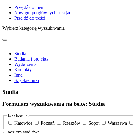
Przejdź do menu
Nawiguj po głównych sekcjach
Przejdź do treści
Wybierz kategorię wyszukiwania
Studia
Badania i projekty
Wydarzenia
Kontakty
Inne
Szybkie linki
Studia
Formularz wyszukiwania na belce: Studia
lokalizacja:
Katowice
Poznań
Rzeszów
Sopot
Warszawa
poziom studiów: