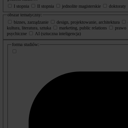
I stopnia
II stopnia
jednolite magisterskie
doktoraty
obszar tematyczny:
biznes, zarządzanie
design, projektowanie, architektura
kultura, literatura, sztuka
marketing, public relations
prawo
psychiczne
AI (sztuczna inteligencja)
dodatkowe
forma studiów:
informacje
o
studiach