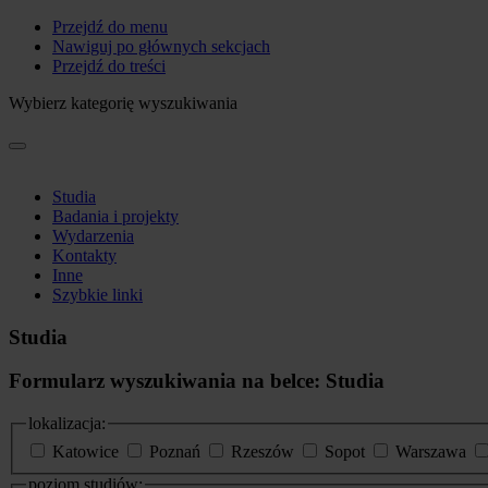
Przejdź do menu
Nawiguj po głównych sekcjach
Przejdź do treści
Wybierz kategorię wyszukiwania
Studia
Badania i projekty
Wydarzenia
Kontakty
Inne
Szybkie linki
Studia
Formularz wyszukiwania na belce: Studia
lokalizacja:
Katowice
Poznań
Rzeszów
Sopot
Warszawa
poziom studiów: